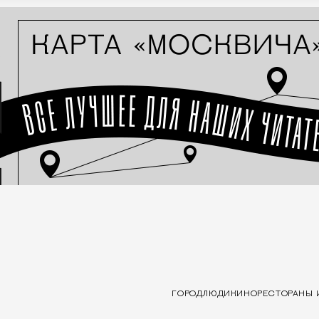
ГОРОД
ЛЮДИ
КИНО
РЕСТОРАНЫ 