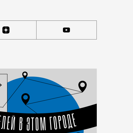
 довольно бестолково. Это огромная заасфальтированн