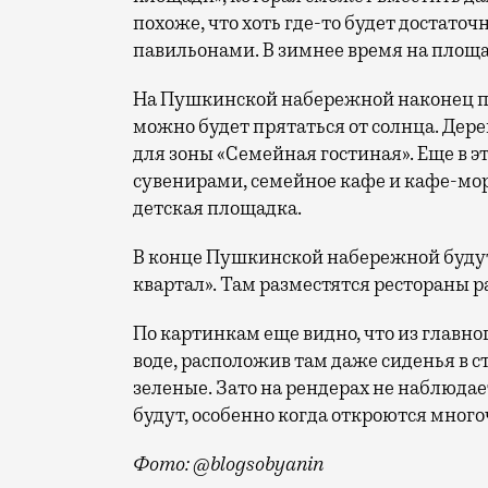
похоже, что хоть где-то будет достаточ
павильонами. В зимнее время на площад
На Пушкинской набережной наконец по
можно будет прятаться от солнца. Де
для зоны «Семейная гостиная». Еще в э
сувенирами, семейное кафе и кафе-мор
детская площадка.
В конце Пушкинской набережной будут
квартал». Там разместятся рестораны 
По картинкам еще видно, что из главно
воде, расположив там даже сиденья в ст
зеленые. Зато на рендерах не наблюдае
будут, особенно когда откроются мног
Фото: @blogsobyanin