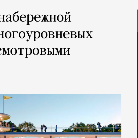
набережной
многоуровневых
смотровыми