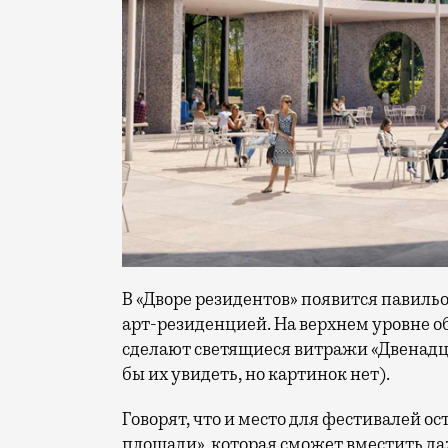
В «Дворе резидентов» появится павиль
арт-резиденцией. На верхнем уровне о
сделают светящиеся витражи «Двенадца
бы их увидеть, но картинок нет).
Говорят, что и место для фестивалей о
площади», которая сможет вместить да