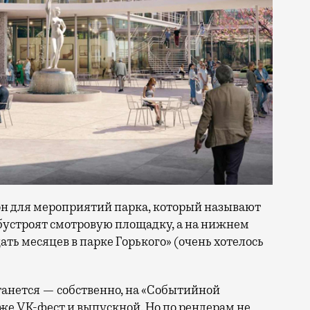
он для мероприятий парка, который называют
бустроят смотровую площадку, а на нижнем
ть месяцев в парке Горького» (очень хотелось
станется — собственно, на «Событийной
же VK-фест и выпускной. Но по рендерам не