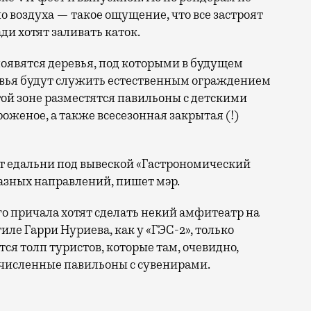
но воздуха — такое ощущение, что все застроят
и хотят заливать каток.
явятся деревья, под которыми в будущем
ревья будут служить естественным ограждением
той зоне разместятся павильоны с детскими
оженое, а также всесезонная закрытая (!)
 едальни под вывеской «Гастрономический
разных направлений, пишет мэр.
го причала хотят сделать некий амфитеатр на
иле Гарри Нуриева, как у «ГЭС-2», только
тся толп туристов, которые там, очевидно,
очисленные павильоны с сувенирами.