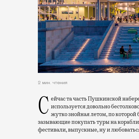
2 мин. чтения
Сейчас та часть Пушкинской набережной, которую собираются благоустраивать,
используется довольно бестолково
жутко знойная летом, по которой
зазывающие покупать туры на корабли
фестивали, выпускные, ну и любоватьс