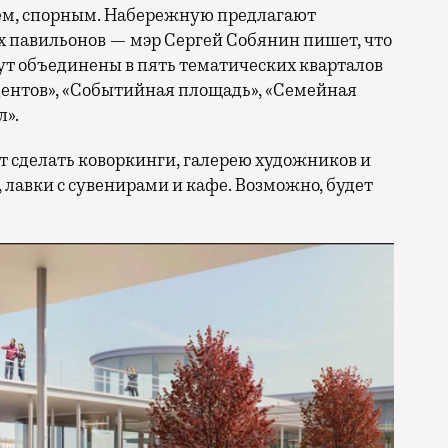
ем, спорным. Набережную предлагают
 павильонов — мэр Сергей Собянин пишет, что
дут объединены в пять тематических кварталов
дентов», «Событийная площадь», «Семейная
л».
т сделать коворкинги, галерею художников и
 лавки с сувенирами и кафе. Возможно, будет