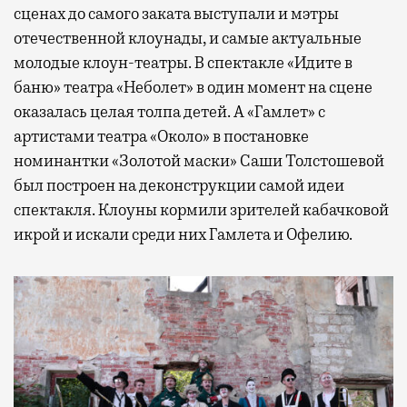
сценах до самого заката выступали и мэтры
отечественной клоунады, и самые актуальные
молодые клоун-театры. В спектакле «Идите в
баню» театра «Неболет» в один момент на сцене
оказалась целая толпа детей. А «Гамлет» с
артистами театра «Около» в постановке
номинантки «Золотой маски» Саши Толстошевой
был построен на деконструкции самой идеи
спектакля. Клоуны кормили зрителей кабачковой
икрой и искали среди них Гамлета и Офелию.