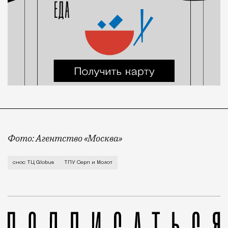
Фото: Агентство «Москва»
Строительство ТПУ уже началось, а снос окружающих
снос ТЦ Globus
ТПУ Серп и Молот