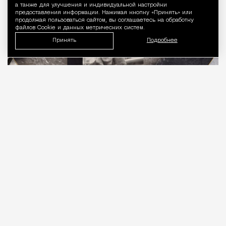
а также для улучшения и индивидуальной настройки
предоставления информации. Нажимая кнопку «Принять» или
продолжая пользоваться сайтом, вы соглашаетесь на обработку
файлов Cookie и данных метрических систем.
Принять
Подробнее
05.08.2026
10 мин. чтения
В издательстве «Найди лесоруба» вышла книга
«Капоте в СССР: подлинная история одного
путешествия»
писателя Дениса Захарова,
приуроченная к 70-летию первого визита
Трумена Капоте в Страну Советов. На изучение
малоизвестного биографического эпизода из
жизни классика американской литературы ушло