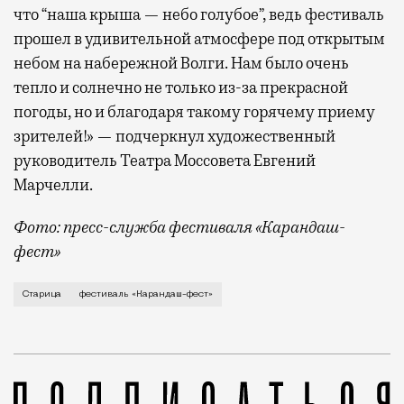
что “наша крыша — небо голубое”, ведь фестиваль
прошел в удивительной атмосфере под открытым
небом на набережной Волги. Нам было очень
тепло и солнечно не только из-за прекрасной
погоды, но и благодаря такому горячему приему
зрителей!» — подчеркнул художественный
руководитель Театра Моссовета Евгений
Марчелли.
Фото: пресс-служба фестиваля «Карандаш-
фест»
В минувший уикенд маленькая Старица в Тверской об
Старица
фестиваль «Карандаш-фест»