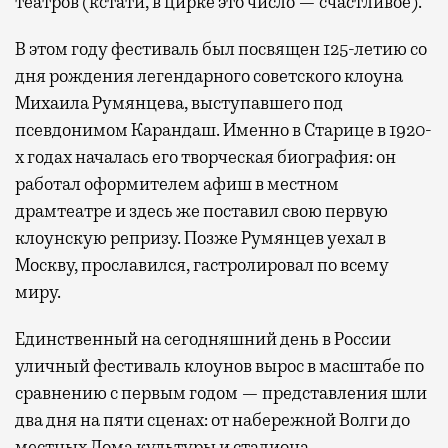
театров (кстати, в цирке это число — счастливое).
В этом году фестиваль был посвящен 125-летию со
дня рождения легендарного советского клоуна
Михаила Румянцева, выступавшего под
псевдонимом Карандаш. Именно в Старице в 1920-
х годах началась его творческая биография: он
работал оформителем афиш в местном
драмтеатре и здесь же поставил свою первую
клоунскую репризу. Позже Румянцев уехал в
Москву, прославился, гастролировал по всему
миру.
Единственный на сегодняшний день в России
уличный фестиваль клоунов вырос в масштабе по
сравнению с первым годом — представления шли
два дня на пяти сценах: от набережной Волги до
местных Дома культуры и стадиона.