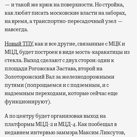
— и такой же крюк на поверхности. Но стройка,
как любят писать московские власти на заборах,
на время, а транспортно-пересадочный узел —
навсегда.
Новый ТПУ
, как и все другие, связанные с МЦК и
МЦД, будет построен в виде моста-каракатицы из
стекла. Выход сделают с двух сторон: один к
площади Рогожская Застава, второй на
Золоторожский Вал за железнодорожными
путями (попрощаемся и с подземным, и с
надземным переходами, которые сейчас еще
функционируют).
А по центру будет организован выход на
платформы МЦД-2 и МЦД-4. Как пообещал в
недавнем интервью заммэра Максим Ликсутов,