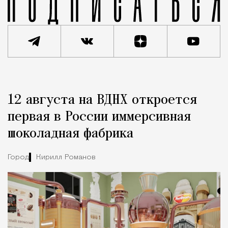
Реклама
Редакция Москвич Mag
12 августа на ВДНХ откроется
Город
первая в России иммерсивная
шоколадная фабрика
Город
Кирилл Романов