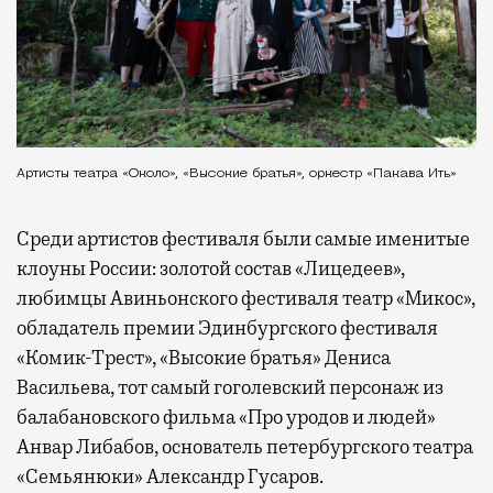
Артисты театра «Около», «Высокие братья», оркестр «Пакава Ить»
Среди артистов фестиваля были самые именитые
клоуны России: золотой состав «Лицедеев»,
любимцы Авиньонского фестиваля театр «Микос»,
обладатель премии Эдинбургского фестиваля
«Комик-Трест», «Высокие братья» Дениса
Васильева, тот самый гоголевский персонаж из
балабановского фильма «Про уродов и людей»
Анвар Либабов, основатель петербургского театра
«Семьянюки» Александр Гусаров.