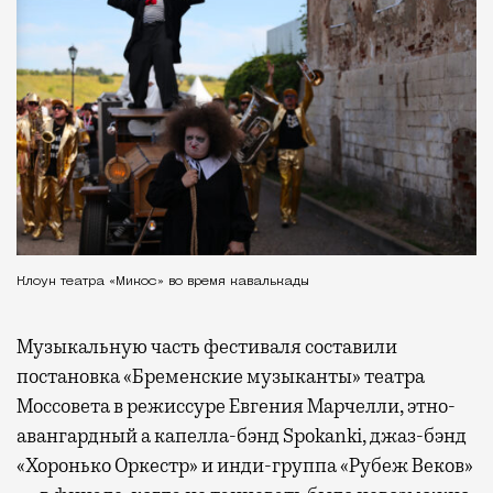
Клоун театра «Микос» во время кавалькады
Музыкальную часть фестиваля составили
постановка «Бременские музыканты» театра
Моссовета в режиссуре Евгения Марчелли, этно-
авангардный а капелла-бэнд Spokanki, джаз-бэнд
«Хоронько Оркестр» и инди-группа «Рубеж Веков»