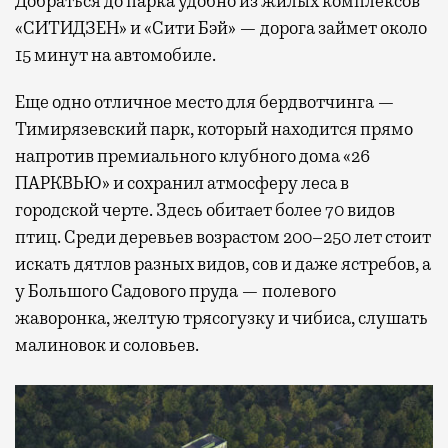
Добраться до парка удобно из жилых комплексов
«СИТИДЗЕН» и «Сити Бэй» — дорога займет около
15 минут на автомобиле.
Еще одно отличное место для бердвотчинга —
Тимирязевский парк, который находится прямо
напротив премиального клубного дома «26
ПАРКВЬЮ» и сохранил атмосферу леса в
городской черте. Здесь обитает более 70 видов
птиц. Среди деревьев возрастом 200–250 лет стоит
искать дятлов разных видов, сов и даже ястребов, а
у Большого Садового пруда — полевого
жаворонка, желтую трясогузку и чибиса, слушать
малиновок и соловьев.