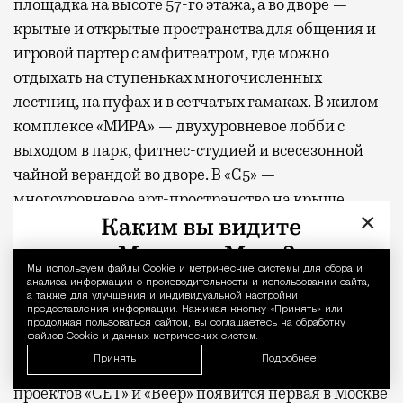
площадка на высоте 57-го этажа, а во дворе —
крытые и открытые пространства для общения и
игровой партер с амфитеатром, где можно
отдыхать на ступеньках многочисленных
лестниц, на пуфах и в сетчатых гамаках. В жилом
комплексе «МИРА» — двухуровневое лобби с
выходом в парк, фитнес-студией и всесезонной
чайной верандой во дворе. В «С5» —
многоуровневое арт-пространство на крыше,
×
переговорные, студия йоги и отдельно стоящий
ресторан авторской кухни. В новом премиальном
проекте MR, клубном доме «26 ПАРКВЬЮ», на
Мы используем файлы Сookie и метрические системы для сбора и
Уведомление 
анализа информации о производительности и использовании сайта,
первых этажах предусмотрены уютные
а также для улучшения и индивидуальной настройки
предоставления информации. Нажимая кнопку «Принять» или
пространства для отдыха и деловых встреч, а в
продолжая пользоваться сайтом, вы соглашаетесь на обработку
файлов Cookie и данных метрических систем.
закрытом дворе — фитнес-зоны и места для
Принять
Подробнее
занятий йогой на свежем воздухе. В составе
проектов «СЕТ» и «Веер»
появится
первая в Москве