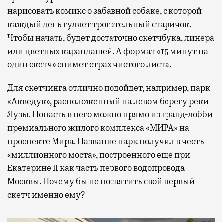
нарисовать комикс о забавной собаке, с которой
каждый день гуляет трогательный старичок.
Чтобы начать, будет достаточно скетчбука, линера
или цветных карандашей. А формат «15 минут на
один скетч» снимет страх чистого листа.
Для скетчинга отлично подойдет, например, парк
«Акведук», расположенный на левом берегу реки
Яузы. Попасть в него можно прямо из гранд-лобби
премиального жилого комплекса «МИРА» на
проспекте Мира. Название парк получил в честь
«миллионного моста», построенного еще при
Екатерине II как часть первого водопровода
Москвы. Почему бы не посвятить свой первый
скетч именно ему?