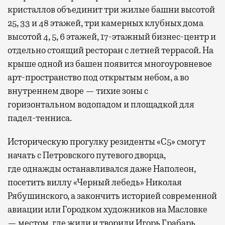
кристаллов объединит три жилые башни высотой
25, 33 и 48 этажей, три камерных клубных дома
высотой 4, 5, 6 этажей, 17-этажный бизнес-центр и
отдельно стоящий ресторан с летней террасой. На
крыше одной из башен появится многоуровневое
арт-пространство под открытым небом, а во
внутреннем дворе — тихие зоны с
горизонтальном водопадом и площадкой для
падел-тенниса.
Историческую прогулку резиденты «С5» смогут
начать с Петровского путевого дворца,
где
однажды останавливался даже Наполеон,
посетить виллу «Черный лебедь» Николая
Рябушинского, а закончить историей современной
авиации или Городком художников на Масловке
— местом, где жили и творили Игорь Грабарь,