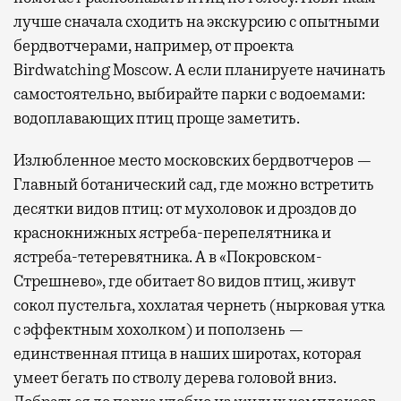
лучше сначала сходить на экскурсию с опытными
бердвотчерами, например, от проекта
Birdwatching Moscow. А если планируете начинать
самостоятельно, выбирайте парки с водоемами:
водоплавающих птиц проще заметить.
Излюбленное место московских бердвотчеров —
Главный ботанический сад, где можно встретить
десятки видов птиц: от мухоловок и дроздов до
краснокнижных ястреба-перепелятника и
ястреба-тетеревятника. А в «Покровском-
Стрешнево», где обитает 80 видов птиц, живут
сокол пустельга, хохлатая чернеть (нырковая утка
с эффектным хохолком) и поползень —
единственная птица в наших широтах, которая
умеет бегать по стволу дерева головой вниз.