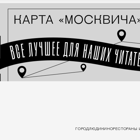
ГОРОД
ЛЮДИ
КИНО
РЕСТОРАНЫ 