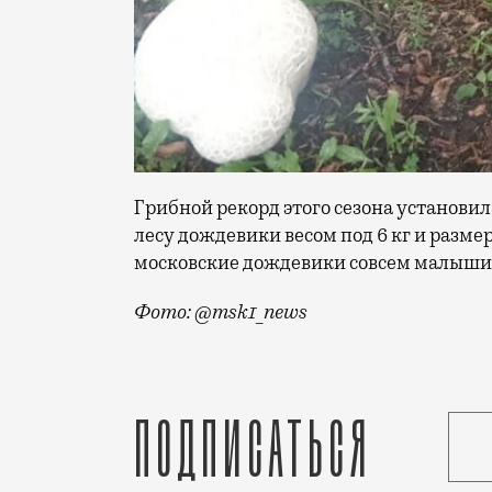
Грибной рекорд этого сезона установил
лесу дождевики весом под 6 кг и разме
московские дождевики совсем малыши
Фото: @msk1_news
Россию захватила грибная лихорадка: 
Подписаться