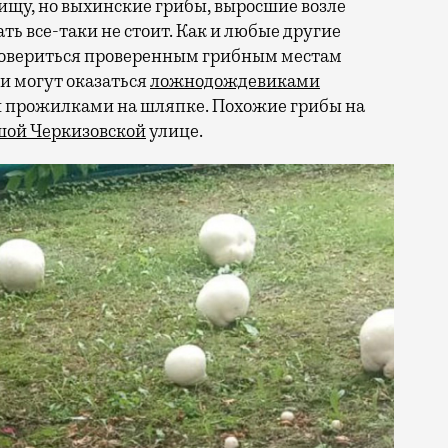
щу, но выхинские грибы, выросшие возле
ть все-таки не стоит. Как и любые другие
довериться проверенным грибным местам
ки могут оказаться
ложнодождевиками
 прожилками на шляпке. Похожие грибы на
шой Черкизовской
улице.