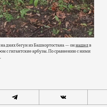
 на днях бегун из Башкортостана — он
нашел
в
ром с гигантские арбузы. По сравнению с ними
.
после обильных дождей везде появляются гигантские 