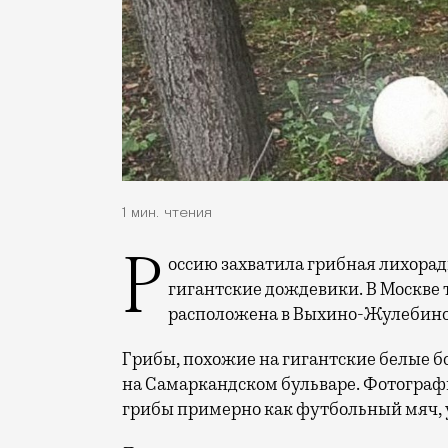
1 мин. чтения
Россию захватила грибная лихорадка: после обильных дождей везде появляются
гигантские дождевики. В Москве
расположена в Выхино-Жулебино
Грибы, похожие на гигантские белые б
на Самаркандском бульваре. Фотогра
грибы примерно как футбольный мяч,