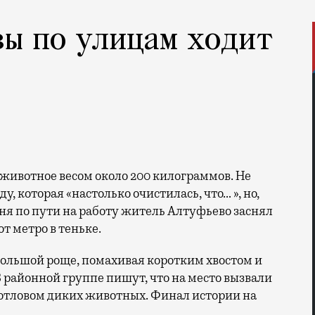
вы по улицам ходит
, которая «настолько очистилась, что… », но,
дня по пути на работу житель Алтуфьево заснял
т метро в теньке.
большой роще, помахивая коротким хвостом и
 районной группе пишут, что на место вызвали
отловом диких животных. Финал истории на