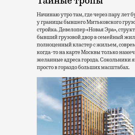
Тайные тропы
Начинаю утро там, где через пару лет
у границы бывшего Митьковского грузо
стройка. Девелопер «Новая Эра», стр
бывший грузовой двор в семейный жило
полноценный кластер с жильем, совре
когда-то на карте Москвы только намеч
желанные адреса города. Сокольники яв
просто в гораздо больших масштабах.