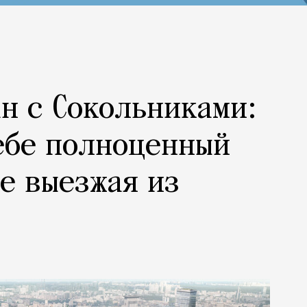
н с Сокольниками:
ебе полноценный
не выезжая из