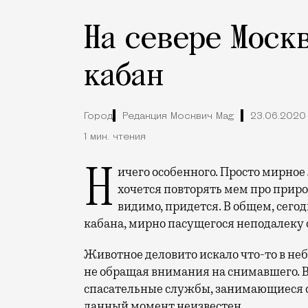
На севере Моск
кабан
Город
Редакция Москвич Mag
23.06.2020
1 мин. чтения
Ничего особенного. Просто мирное животное весом около 200 килограммов. Не
хочется повторять мем про природу
видимо, придется. В общем, сего
кабана, мирно пасущегося неподалеку о
Животное деловито искало что-то в не
не обращая внимания на снимавшего. В
спасательные службы, занимающиеся 
данный момент неизвестен.