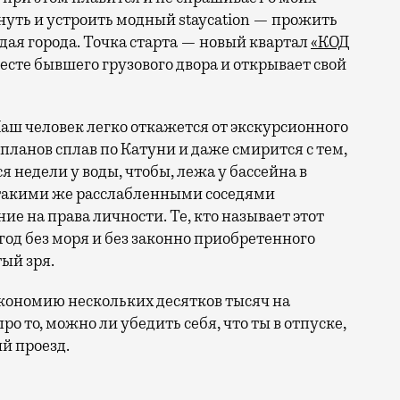
ануть и устроить модный staycation — прожить
ая города. Точка старта — новый квартал
«КОД
 месте бывшего грузового двора и открывает свой
аш человек легко откажется от экскурсионного
 планов сплав по Катуни и даже смирится с тем,
 недели у воды, чтобы, лежа у бассейна в
 такими же расслабленными соседями
е на права личности. Те, кто называет этот
год без моря и без законно приобретенного
ый зря.
кономию нескольких десятков тысяч на
ро то, можно ли убедить себя, что ты в отпуске,
й проезд.