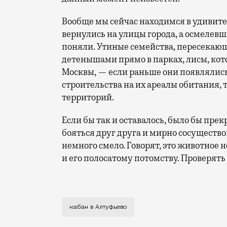
Вообще мы сейчас находимся в удивите
вернулись на улицы города, а осмелев
поняли. Утиные семейства, пересекающ
детенышами прямо в парках, лисы, кот
Москвы, — если раньше они появлялись
строительства на их ареалы обитания, 
территорий.
Если бы так и оставалось, было бы пр
бояться друг друга и мирно сосуществова
немного смело. Говорят, это животное 
и его полосатому потомству. Проверять 
Ничего особенного. Просто мирное живо
кабан в Алтуфьево