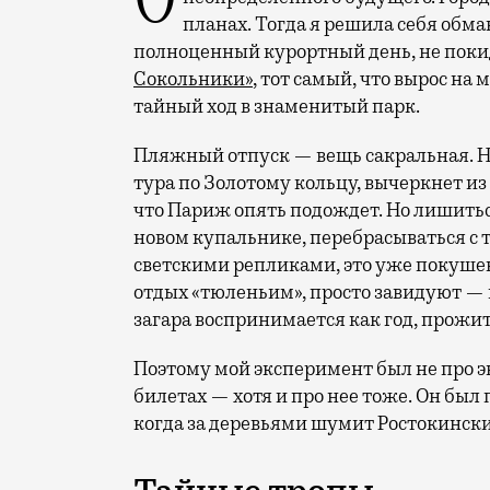
Отпуск в этом году у меня кочует: сначала переехал на август, потом в область
планах. Тогда я решила себя обм
полноценный курортный день, не покид
Сокольники»
, тот самый, что вырос на
тайный ход в знаменитый парк.
Пляжный отпуск — вещь сакральная. Н
тура по Золотому кольцу, вычеркнет из
что Париж опять подождет. Но лишиться
новом купальнике, перебрасываться с
светскими репликами, это уже покушени
отдых «тюленьим», просто завидуют — 
загара воспринимается как год, прожит
Поэтому мой эксперимент был не про э
билетах — хотя и про нее тоже. Он был п
когда за деревьями шумит Ростокински