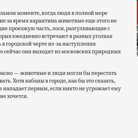
льном моменте, когда люди в полной мере
шие за время карантина животные еще этого не
ие проезжую часть, лоси, разгуливающие с
орых ежедневно встречают в разных уголках
 в городской черте из-за наступления
то сейчас они выходят из московских природных
екрасно — животные и люди могли бы перестать
ть. Хотя кабаны в городе, как бы это сказать,
не нападает первым, если никто не угрожает ему
не хочется.
тное весом около 200 килограммов. Не хочется повтор