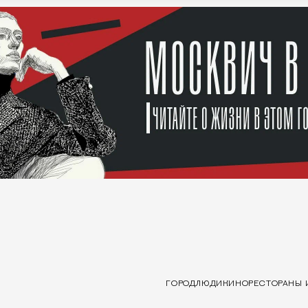
ГОРОД
ЛЮДИ
КИНО
РЕСТОРАНЫ 