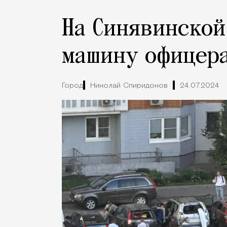
На Синявинской
машину офицер
Город
Николай Спиридонов
24.07.2024