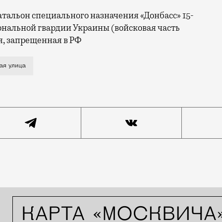
атальон специального назначения «Донбасс» 15-
ональной гвардии Украины (войсковая часть
я, запрещенная в РФ
ался во дворе жилого дома на Синявинской улице. Взр
ая улица