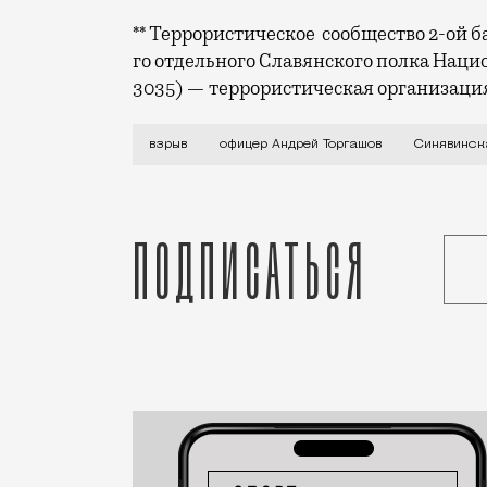
** Террористическое сообщество 2-ой б
го отдельного Славянского полка Наци
3035) — террористическая организаци
Внедорожник Toyota Land Cruiser взорв
взрыв
офицер Андрей Торгашов
Синявинск
Подписаться
Статья
Николай Спиридонов
Город