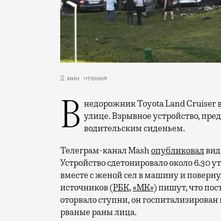
2 мин. чтения
Внедорожник Toyota Land Cruiser взорвался во дворе жилого дома на Синявинской
улице. Взрывное устройство, пре
водительским сиденьем.
Телеграм-канал Mash
опубликовал
вид
Устройство сдетонировало около 6.30 у
вместе с женой сел в машину и поверн
источников (
РБК
,
«МК»
) пишут, что по
оторвало ступни, он госпитализирован
рваные раны лица.