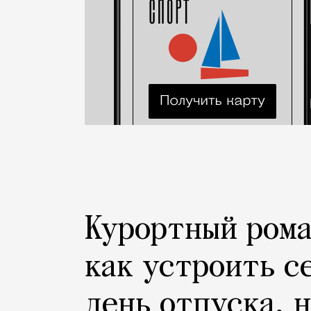
Курортный рома
как устроить с
день отпуска, 