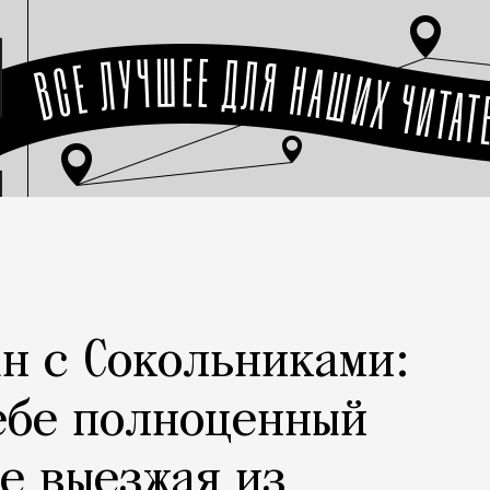
н с Сокольниками:
ебе полноценный
не выезжая из