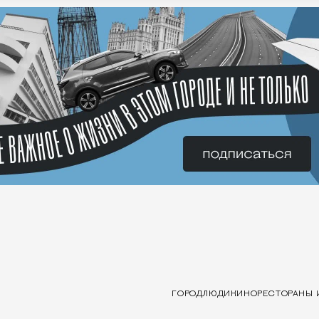
ГОРОД
ЛЮДИ
КИНО
РЕСТОРАНЫ 