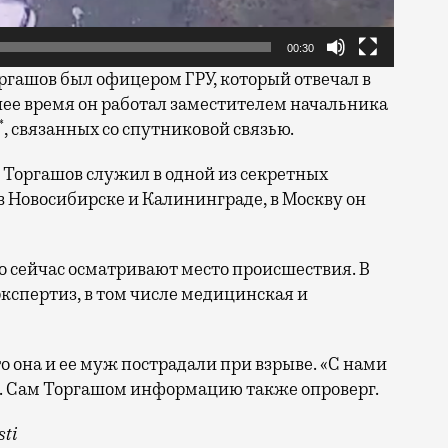
00:30
оргашов был офицером ГРУ, который отвечал в
еднее время он работал заместителем начальника
*
, связанных со спутниковой связью.
д Торгашов служил в одной из секретных
в Новосибирске и Калининграде, в Москву он
 сейчас осматривают место происшествия. В
кспертиз, в том числе медицинская и
о она и ее муж пострадали при взрыве. «С нами
она. Сам Торгашом информацию также опроверг.
ti