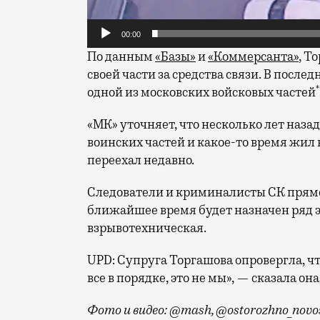
00:00
По данным
«Базы»
и
«Коммерсанта»
, Т
своей части за средства связи. В посл
*
одной из московских войсковых частей
«МК» уточняет, что несколько лет наза
воинских частей и какое-то время жил 
переехал недавно.
Следователи и криминалисты СК прямо
ближайшее время будет назначен ряд э
взрывотехническая.
UPD: Супруга Торгашова опровергла, чт
все в порядке, это не мы», — сказала 
Фото и видео: @mash, @ostorozhno_novos