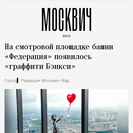
МОСКВИЧ
MAG
Введите ключевые слова для поиска статей
На смотровой площадке башни
«Федерация» появилось
«граффити Бэнкси»
Город
Редакция Москвич Mag