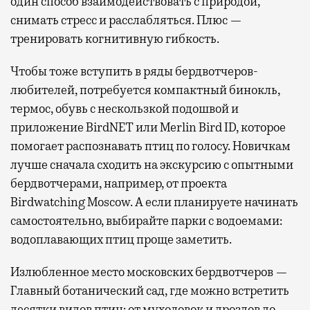
один способ взаимодействовать с природой,
снимать стресс и расслабляться. Плюс —
тренировать когнитивную гибкость.
Чтобы тоже вступить в ряды бердвотчеров-
любителей, потребуется компактный бинокль,
термос, обувь с нескользкой подошвой и
приложение BirdNET или Merlin Bird ID, которое
помогает распознавать птиц по голосу. Новичкам
лучше сначала сходить на экскурсию с опытными
бердвотчерами, например, от проекта
Birdwatching Moscow. А если планируете начинать
самостоятельно, выбирайте парки с водоемами:
водоплавающих птиц проще заметить.
Излюбленное место московских бердвотчеров —
Главный ботанический сад, где можно встретить
десятки видов птиц: от мухоловок и дроздов до