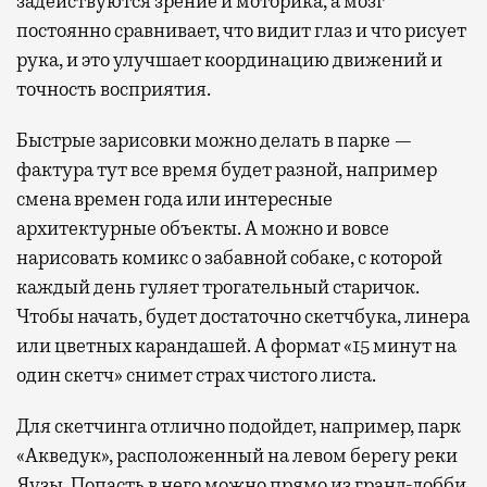
задействуются зрение и моторика, а мозг
постоянно сравнивает, что видит глаз и что рисует
рука, и это улучшает координацию движений и
точность восприятия.
Быстрые зарисовки можно делать в парке —
фактура тут все время будет разной, например
смена времен года или интересные
архитектурные объекты. А можно и вовсе
нарисовать комикс о забавной собаке, с которой
каждый день гуляет трогательный старичок.
Чтобы начать, будет достаточно скетчбука, линера
или цветных карандашей. А формат «15 минут на
один скетч» снимет страх чистого листа.
Для скетчинга отлично подойдет, например, парк
«Акведук», расположенный на левом берегу реки
Яузы. Попасть в него можно прямо из гранд-лобби