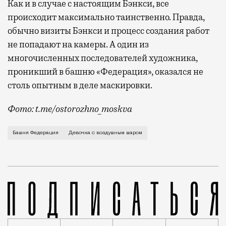
Как и в случае с настоящим Бэнкси, все
происходит максимально таинственно. Правда,
обычно визиты Бэнкси и процесс создания работ
не попадают на камеры. А один из
многочисленных последователей художника,
проникший в башню «Федерация», оказался не
столь опытным в деле маскировки.
Фото: t.me/ostorozhno_moskva
Неизвестный изобразил на панорамном окне знаменит
Башня Федерация
Девочка с воздушным шаром