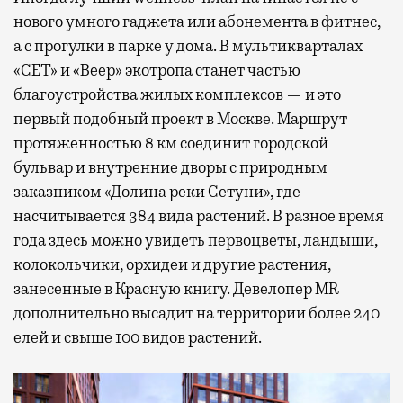
нового умного гаджета или абонемента в фитнес,
а с прогулки в парке у дома. В мультикварталах
«СЕТ» и «Веер» экотропа станет частью
благоустройства жилых комплексов — и это
первый подобный проект в Москве. Маршрут
протяженностью 8 км соединит городской
бульвар и внутренние дворы с природным
заказником «Долина реки Сетуни», где
насчитывается 384 вида растений. В разное время
года здесь можно увидеть первоцветы, ландыши,
колокольчики, орхидеи и другие растения,
занесенные в Красную книгу. Девелопер MR
дополнительно высадит на территории более 240
елей и свыше 100 видов растений.