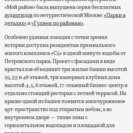
«Мой район» была выпущена серия бесплатных
аудиогидов
по нетуристической Москве:
«Парки в
деталях»
и
«Гуляем по районам»
.
Особенно удачная локация с точки зрения
истории доступна резидентам премиального
жилого комплекса «С5»
в одной минуте ходьбы от
Петровского парка. Проект с фасадами в виде
кристаллов объединит три жилые башни высотой
25, 33 и 48 этажей, три камерных клубных дома
высотой 4, 5, 6 этажей, 17-этажный бизнес-центр и
отдельно стоящий ресторан с летней террасой. На
крыше одной из башен появится многоуровневое
арт-пространство под открытым небом, а во
внутреннем дворе — тихие зоны с
горизонтальном водопадом и площадкой для