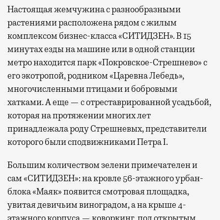
Настоящая жемчужина с разнообразными
растениями расположена рядом с жилым
комплексом бизнес-класса «СИТИДЗЕН». В 15
минутах езды на машине или в одной станции
метро находится парк «Покровское-Стрешнево» с
его экотропой, родником «Царевна Лебедь»,
многочисленными птицами и бобровыми
хатками. А еще — с отреставрированной усадьбой,
которая на протяжении многих лет
принадлежала роду Стрешневых, представители
которого были сподвижниками Петра I.
Большим количеством зелени примечателен и
сам «СИТИДЗЕН»: на кровле 56-этажного урбан-
блока «Маяк» появится смотровая площадка,
увитая девичьим виноградом, а на крыше 4-
этажного корпуса — коворкинг под открытым