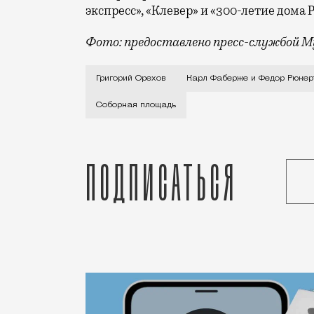
экспресс», «Клевер» и «300-летие дома 
Фото: предоставлено пресс-службой М
Объект «Овоид 7.1» художника Григория
Григорий Орехов
Карл Фаберже и Федор Рюкер
Соборная площадь
Подписаться
Статья
Редакция Москвич Mag
Город