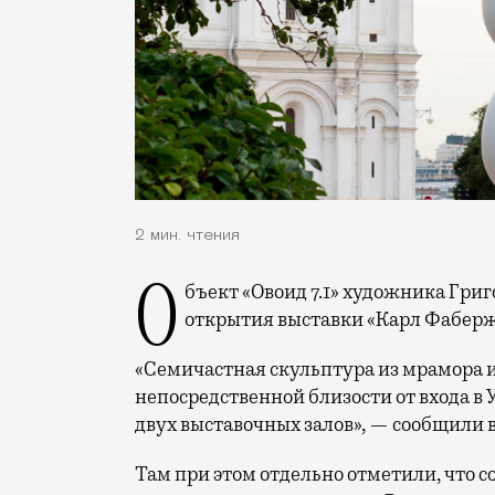
2 мин. чтения
Объект «Овоид 7.1» художника Григория Орехова представлен по случаю скорого
открытия выставки «Карл Фаберж
«Семичастная скульптура из мрамора и 
непосредственной близости от входа в 
двух выставочных залов», — сообщили 
Там при этом отдельно отметили, что со