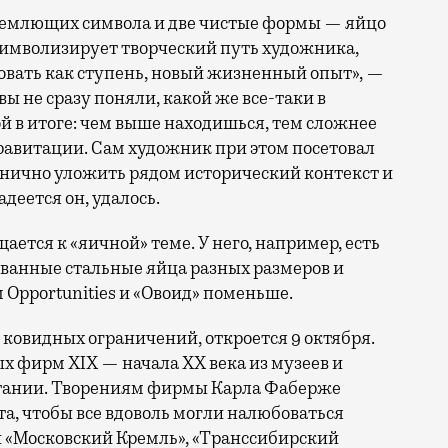
ъемлющих символа и две чистые формы — яйцо
 символизирует творческий путь художника,
вать как ступень, новый жизненный опыт», —
вы не сразу поняли, какой же все-таки в
й в итоге: чем выше находишься, тем сложнее
равитации. Сам художник при этом посетовал
ганично уложить рядом исторический контекст и
адеется он, удалось.
ается к «яичной» теме. У него, например, есть
рованные стальные яйца разных размеров и
 Opportunities и «Овоид» поменьше.
 ковидных ограничений, откроется 9 октября.
 фирм ХIХ — начала ХХ века из музеев и
итании. Творениям фирмы Карла Фаберже
а, чтобы все вдоволь могли налюбоваться
«Московский Кремль», «Транссибирский