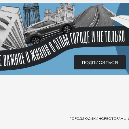
ГОРОД
ЛЮДИ
КИНО
РЕСТОРАНЫ 