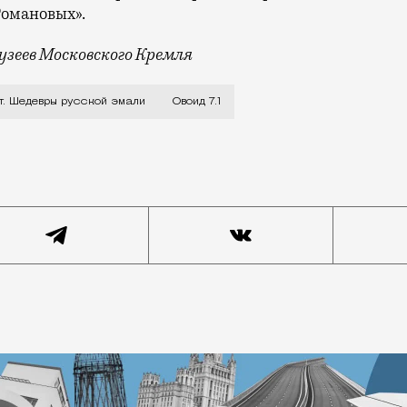
Романовых».
узеев Московского Кремля
 Орехова представлен по случаю скорого открытия вы
т. Шедевры русской эмали
Овоид 7.1