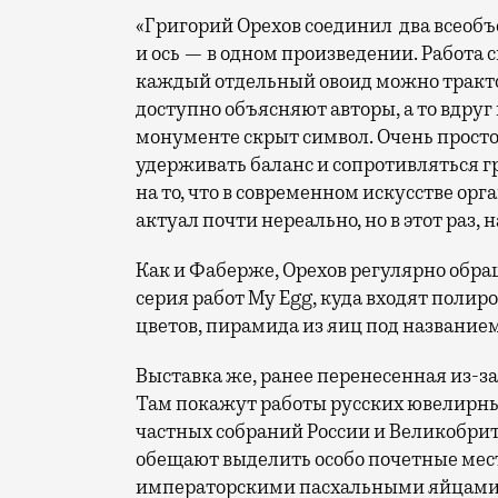
«Григорий Орехов соединил два всеоб
и ось — в одном произведении. Работа
каждый отдельный овоид можно тракто
доступно объясняют авторы, а то вдруг 
монументе скрыт символ. Очень просто
удерживать баланс и сопротивляться г
на то, что в современном искусстве ор
актуал почти нереально, но в этот раз, н
Как и Фаберже, Орехов регулярно обращ
серия работ My Egg, куда входят поли
цветов, пирамида из яиц под названием
Выставка же, ранее перенесенная из-за
Там покажут работы русских ювелирных
частных собраний России и Великобр
обещают выделить особо почетные мест
императорскими пасхальными яйцами 