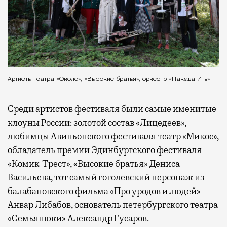
Артисты театра «Около», «Высокие братья», оркестр «Пакава Ить»
Среди артистов фестиваля были самые именитые
клоуны России: золотой состав «Лицедеев»,
любимцы Авиньонского фестиваля театр «Микос»,
обладатель премии Эдинбургского фестиваля
«Комик-Трест», «Высокие братья» Дениса
Васильева, тот самый гоголевский персонаж из
балабановского фильма «Про уродов и людей»
Анвар Либабов, основатель петербургского театра
«Семьянюки» Александр Гусаров.