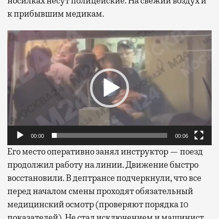
носилках несут полицейские. На свежий воздух и
к прибывшим медикам.
Видеоплеер
00:00
00:06
Его место оперативно занял инструктор — поезд
продолжил работу на линии. Движение быстро
восстановили. В дептрансе подчеркнули, что все
перед началом смены проходят обязательный
медицинский осмотр (проверяют порядка 10
показателей). Не стал исключением и машинист