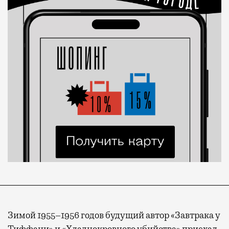
Зимой 1955–1956 годов будущий автор «Завтрака у
Тиффани» и «Хладнокровного убийства» приехал