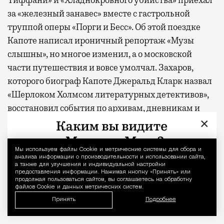
за «железный занавес» вместе с гастрольной
труппой оперы «Порги и Бесс». Об этой поездке
Капоте написал ироничный репортаж «Музы
слышны», но многое изменил, а о московской
части путешествия и вовсе умолчал. Захаров,
которого биограф Капоте Джеральд Кларк назвал
«Шерлоком Холмсом литературных детективов»,
восстановил события по архивам, дневникам и
×
свидетельствам потомков участников гастролей
— включая тех, кто, как выяснилось, сопровождал
американцев по линии спецслужб. Публикуем
Мы используем файлы Сookie и метрические системы для сбора и
Уведомление 
анализа информации о производительности и использовании сайта,
фрагмент московской главы: Майя Плисецкая в
а также для улучшения и индивидуальной настройки
предоставления информации. Нажимая кнопку «Принять» или
«Лебедином озере», Галина Уланова в «Ромео и
продолжая пользоваться сайтом, вы соглашаетесь на обработку
Джульетте» и поездка в образцовый колхоз имени
файлов Cookie и данных метрических систем.
Принять
Сталина.
Подробнее