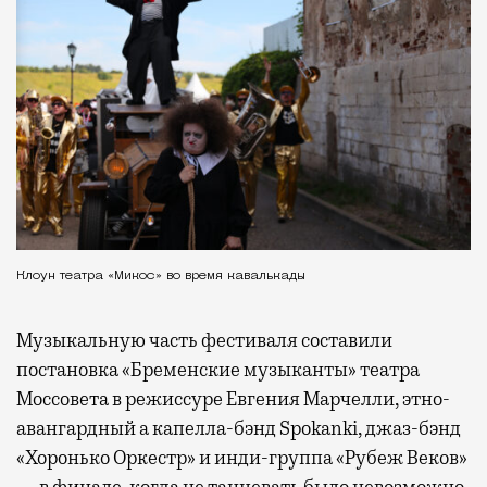
Клоун театра «Микос» во время кавалькады
Музыкальную часть фестиваля составили
постановка «Бременские музыканты» театра
Моссовета в режиссуре Евгения Марчелли, этно-
авангардный а капелла-бэнд Spokanki, джаз-бэнд
«Хоронько Оркестр» и инди-группа «Рубеж Веков»
— в финале, когда не танцевать было невозможно.