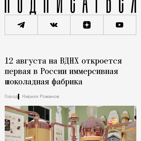
Реклама
Редакция Москвич Mag
12 августа на ВДНХ откроется
Город
первая в России иммерсивная
шоколадная фабрика
Город
Кирилл Романов