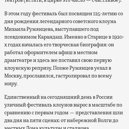
В этом году фестиваль был посвящен 125-летию со
дня рождения легендарного советского клоуна
Михаила Румянцева, выступавшего под
псевдонимом Карандаш. Именно в Старице в 1920-
х годах началась его творческая биография: он
работал оформителем афиш в местном
драмтеатре и здесь же поставил свою первую
клоунскую репризу. Позже Румянцев уехал в
Москву, прославился, гастролировал по всему
миру.
Единственный на сегодняшний день в России
уличный фестиваль клоунов вырос в масштабе по
сравнению с первым годом — представления шли
два дня на пяти сценах: от набережной Волги до
местных Дома культуры и стадиона.