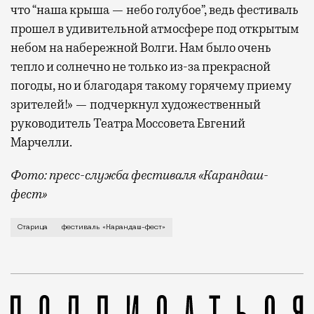
что “наша крыша — небо голубое”, ведь фестиваль
прошел в удивительной атмосфере под открытым
небом на набережной Волги. Нам было очень
тепло и солнечно не только из-за прекрасной
погоды, но и благодаря такому горячему приему
зрителей!» — подчеркнул художественный
руководитель Театра Моссовета Евгений
Марчелли.
Фото: пресс-служба фестиваля «Карандаш-
фест»
В минувший уикенд маленькая Старица в Тверской об
Старица
фестиваль «Карандаш-фест»