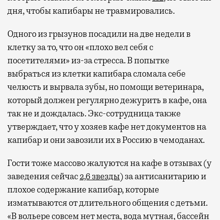
дня, чтобы капибары не травмировались.
Одного из грызунов посадили на две недели в
клетку за то, что он «плохо вел себя с
посетителями» из-за стресса. В попытке
выбраться из клетки капибара сломала себе
челюсть и вырвала зубы, но помощи ветеринара,
который должен регулярно дежурить в кафе, она
так не и дождалась. Экс-сотрудница также
утверждает, что у хозяев кафе нет документов на
капибар и они завозили их в Россию в чемоданах.
Гости тоже массово жалуются на кафе в отзывах (у
заведения сейчас
2,6 звезды
) за антисанитарию и
плохое содержание капибар, которые
изматываются от длительного общения с детьми.
«В вольере совсем нет места, вода мутная, бассейн