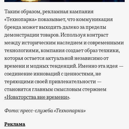
Таким образом, рекламная кампания
«Технопарка» показывает, что коммуникация
бренда может выходить далеко за пределы
демонстрации товаров. Используя контраст
между историческим наследием и современными
технологиями, компания создает образ техники,
которая остается актуальной независимо от
времени и модных тенденций. Именно эта идея —
соединение инноваций с ценностями, не
теряющими своей привлекательности —
становится главным смысловым стержнем
«Новаторства вне времени»
.
Фото: пресс-служба «Технопарка»
Рекламные кампании техники редко выходят за рамк
Реклама