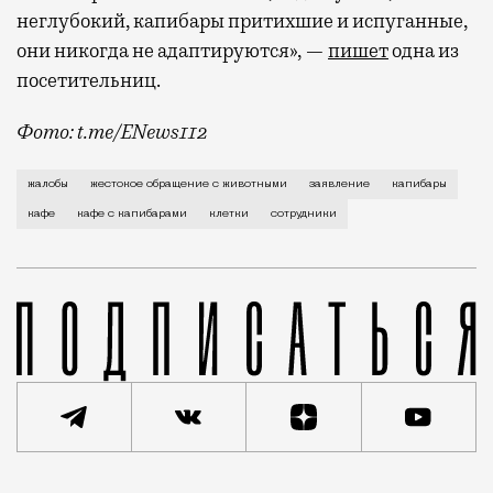
неглубокий, капибары притихшие и испуганные,
они никогда не адаптируются», —
пишет
одна из
посетительниц.
Фото: t.me/ENews112
С момента открытия нового контактного кафе с капи
жалобы
жестокое обращение с животными
заявление
капибары
кафе
кафе с капибарами
клетки
сотрудники