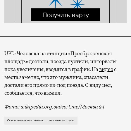
UPD: Человека на станции «Преображенская
площадь» достали, поезда пустили, интервалы
пока увеличены, вводятся в график. На
видео
с
места заметно, что это мужчина, спасатели
достали его прямо из-под поезда. С виду цел,
сообщается, что выжил.
Фото: wikipedia.org, видео: t.me/Москва 24
Некоторое время поезда не ходили даже на самой заг
Сокольническая линия
человек на путях