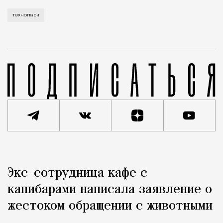
технопарк
Реклама
Редакция Москвич Mag
Экс-сотрудница кафе с
Город
капибарами написала заявление о
жестоком обращении с животными