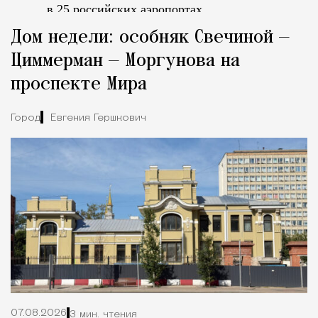
в 25 российских аэропортах.
Tcпециальный проектКаждый москвич знает — отпуск нач
Дом недели: особняк Свечиной —
Циммерман — Моргунова на
проспекте Мира
Город
Евгения Гершкович
07.08.2026
3 мин. чтения