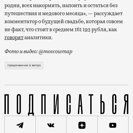
родни, всех накормить, напоить и остаться без
путешествия и медового месяца», — рассуждает
комментатор о будущей свадьбе, которая совсем
не факт, что стоит в среднем 161 193 рубля, как
говорят
аналитики.
Фото и видео: @moscowmap
Предложению руки и сердца предшествовало свидание
предложение в метро