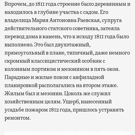
Впрочем, до 1811 года строение было деревянным и
находилось в глубине участка с садом. Его
владелица Мария Антоновна Раевская, супруга
действительного статского советника, затеяла
перевод дома в камень, что к исходу 1811 года было
выполнено. Это был двухэтажный,
Современный путешественник часто берет
прямоугольный в плане, типичный, даже немного
с собой не только чемодан, но и ноутбук.
скромный классицистический особняк с
А ожидание рейса все чаще превращается
колонным портиком и мезонином в пять окон.
не в потерянное время, а в возможность
Парадные и жилые покои с анфиладной
спокойно закончить дела или спланировать
планировкой располагались на втором этаже.
активности в путешествии, например
Жилым был и мезонин. Цоколь же служил
забронировать нужные билеты и рестораны.
хозяйственным целям. Ущерб, нанесенный
усадьбе пожаром 1812 года, пришлось устранять
ремонтом.
Бизнес-зал становится местом, где можно
провести переговоры, поработать или просто