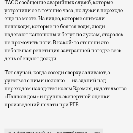
ТАСС сообщение аварийных служб, которые
устранили ее в течение часа, но лужи в переходе
еще на месте. На видео, которые снимали
пешеходы, которые не боятся воды, люди
надевают капюшоны и бегут по лужам, стараясь
не промочить ноги. В какой-то степени это
небольшая репетиция завтрашней погоды: весь
день обещают дожди.
Тот случай, когда соседи сверху заливают, а
ругаться с ними неловко — из зданий над
переходом находятся кассы Кремля, издательство
«Пашков дом» и группа экспертной оценки
произведений печати при РГБ.
Это переход, который ведет от метро «Александровс
метро Александровский сад
подземный переход
течь