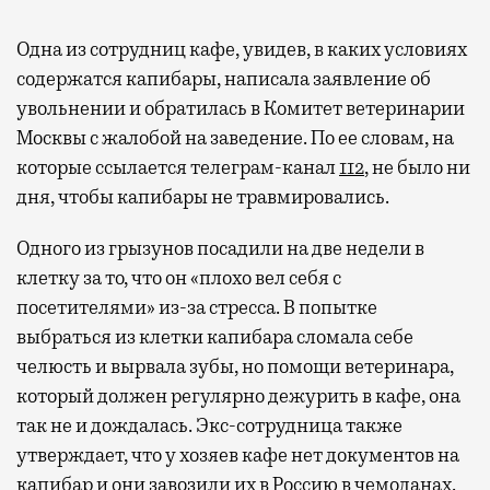
Одна из сотрудниц кафе, увидев, в каких условиях
содержатся капибары, написала заявление об
увольнении и обратилась в Комитет ветеринарии
Москвы с жалобой на заведение. По ее словам, на
которые ссылается телеграм-канал
112
, не было ни
дня, чтобы капибары не травмировались.
Одного из грызунов посадили на две недели в
клетку за то, что он «плохо вел себя с
посетителями» из-за стресса. В попытке
выбраться из клетки капибара сломала себе
челюсть и вырвала зубы, но помощи ветеринара,
который должен регулярно дежурить в кафе, она
так не и дождалась. Экс-сотрудница также
утверждает, что у хозяев кафе нет документов на
капибар и они завозили их в Россию в чемоданах.