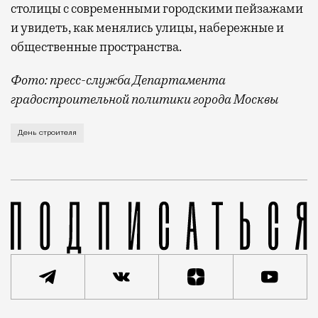
столицы с современными городскими пейзажами
и увидеть, как менялись улицы, набережные и
общественные пространства.
Фото: пресс-служба Департамента
градостроительной политики города Москвы
В этом году профессиональный праздник День строи
День строителя