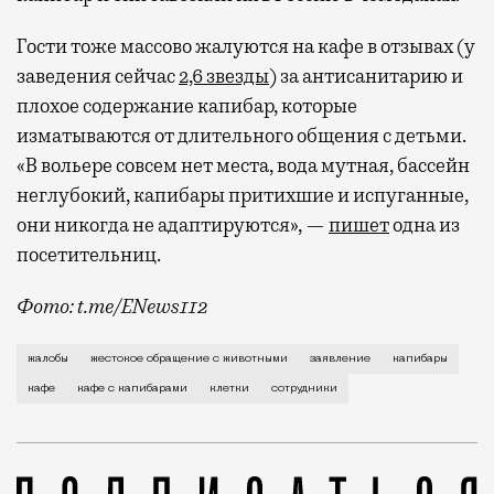
Гости тоже массово жалуются на кафе в отзывах (у
заведения сейчас
2,6 звезды
) за антисанитарию и
плохое содержание капибар, которые
изматываются от длительного общения с детьми.
«В вольере совсем нет места, вода мутная, бассейн
неглубокий, капибары притихшие и испуганные,
они никогда не адаптируются», —
пишет
одна из
посетительниц.
Фото: t.me/ENews112
С момента открытия нового контактного кафе с капи
жалобы
жестокое обращение с животными
заявление
капибары
кафе
кафе с капибарами
клетки
сотрудники