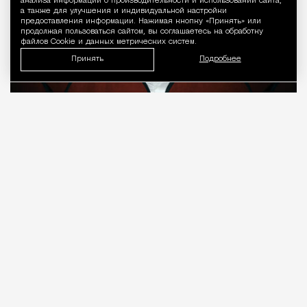
анализа информации о производительности и использовании сайта,
а также для улучшения и индивидуальной настройки
предоставления информации. Нажимая кнопку «Принять» или
продолжая пользоваться сайтом, вы соглашаетесь на обработку
файлов Cookie и данных метрических систем.
Принять
Подробнее
08.08.2026
7 мин. чтения
О рождении за границей благодаря бабушке
Алисе Фрейндлих, о папе, который устраивал
трудотерапию, заставляя убирать за собаками на
улице, об изменениях в театре «На Страстном» и о
своем настоящем семейном кино.
ПРОДОЛЖЕНИЕ НИЖЕ