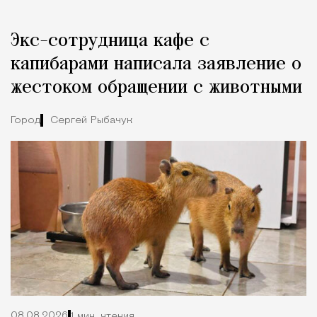
Реклама
Редакция Москвич Mag
Экс-сотрудница кафе с
Город
капибарами написала заявление о
жестоком обращении с животными
Город
Сергей Рыбачук
08.08.2026
1 мин. чтения