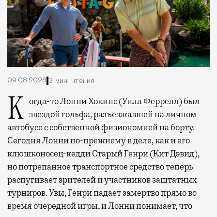
09.08.2026
3 мин. чтения
Когда-то Лонни Хокинс (Уилл Феррелл) был
звездой гольфа, разъезжавшей на личном
автобусе с собственной физиономией на борту.
Сегодня Лонни по-прежнему в деле, как и его
клюшконосец-кедди Старый Генри (Кит Дэвид),
но потрепанное транспортное средство теперь
распугивает зрителей и участников заштатных
турниров. Увы, Генри падает замертво прямо во
время очередной игры, и Лонни понимает, что