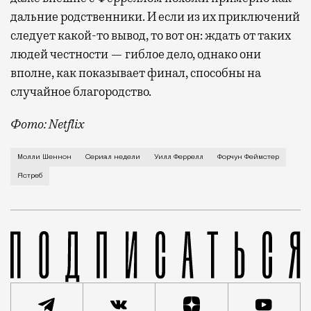
дальние родственники. И если из их приключений
следует какой-то вывод, то вот он: ждать от таких
людей честности — гиблое дело, однако они
вполне, как показывает финал, способны на
случайное благородство.
Фото: Netflix
Когда-то Лонни Хокинс (Уилл Феррелл) был звездой 
Молли Шеннон
Сериал недели
Уилл Феррелл
Форчун Феймстер
Ястреб