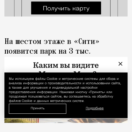
На шестом этаже в «Сити»
появится парк на 3 тыс.
«квадратов» с металлическими
×
«грибами»
Мы используем файлы Сookie и метрические системы для сбора и
Уведомление 
анализа информации о производительности и использовании сайта,
Город
Николай Спиридонов
а также для улучшения и индивидуальной настройки
предоставления информации. Нажимая кнопку «Принять» или
продолжая пользоваться сайтом, вы соглашаетесь на обработку
файлов Cookie и данных метрических систем.
Принять
Подробнее