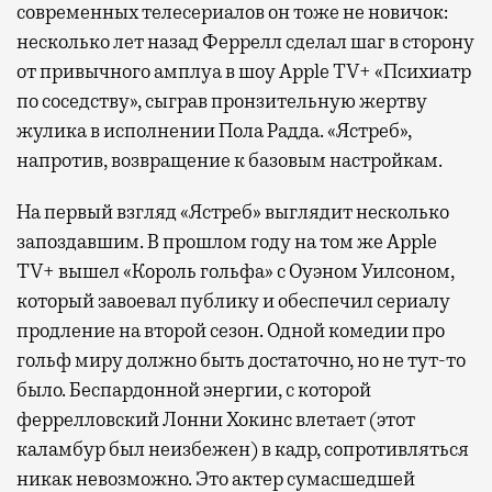
современных телесериалов он тоже не новичок:
несколько лет назад Феррелл сделал шаг в сторону
от привычного амплуа в шоу Apple TV+ «Психиатр
по соседству», сыграв пронзительную жертву
жулика в исполнении Пола Радда. «Ястреб»,
напротив, возвращение к базовым настройкам.
На первый взгляд «Ястреб» выглядит несколько
запоздавшим. В прошлом году на том же Apple
TV+ вышел «Король гольфа» с Оуэном Уилсоном,
который завоевал публику и обеспечил сериалу
продление на второй сезон. Одной комедии про
гольф миру должно быть достаточно, но не тут-то
было. Беспардонной энергии, с которой
феррелловский Лонни Хокинс влетает (этот
каламбур был неизбежен) в кадр, сопротивляться
никак невозможно. Это актер сумасшедшей