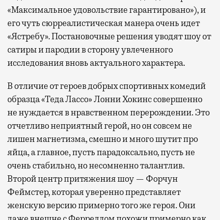
«Максимальное удовольствие гарантировано»), и
его чуть сюрреалистическая манера очень идет
«Ястребу». Постановочные решения уводят шоу от
сатиры и пародии в сторону увлеченного
исследования вновь актуального характера.
В отличие от героев добрых спортивных комедий
образца «Теда Лассо» Лонни Хокинс совершенно
не нуждается в нравственном перерождении. Это
отчетливо неприятный герой, но он совсем не
лишен магнетизма, смешно и много шутит про
яйца, а главное, пусть парадоксально, пусть не
очень стабильно, но несомненно талантлив.
Второй центр притяжения шоу — Форчун
Феймстер, которая уверенно представляет
женскую версию примерно того же героя. Они
даже внешне с Ферреллом похожи примерно как