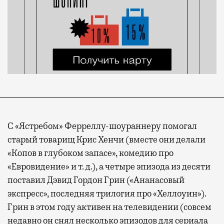
С «Ястребом» Ферреллу-шоураннеру помогал
старый товарищ Крис Хенчи (вместе они делали
«Копов в глубоком запасе», комедию про
«Евровидение» и т. д.), а четыре эпизода из десяти
поставил Дэвид Гордон Грин («Ананасовый
экспресс», последняя трилогия про «Хеллоуин»).
Грин в этом году активен на телевидении (совсем
недавно он снял несколько эпизодов для сериала