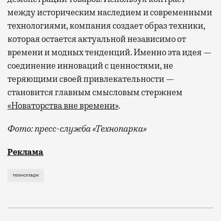
между историческим наследием и современными
технологиями, компания создает образ техники,
которая остается актуальной независимо от
времени и модных тенденций. Именно эта идея —
соединение инноваций с ценностями, не
теряющими своей привлекательности —
становится главным смысловым стержнем
«Новаторства вне времени»
.
Фото: пресс-служба «Технопарка»
Рекламные кампании техники редко выходят за рамк
Реклама
технопарк