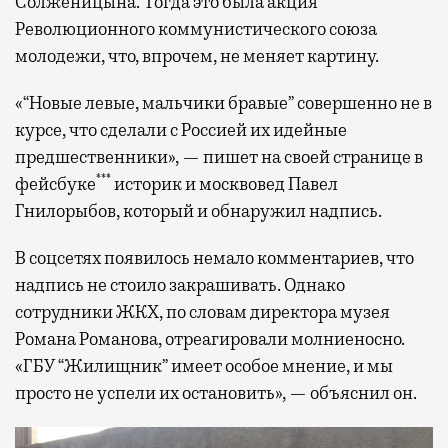
Солженицына. Тогда это была акция
Революционного коммунистического союза
молодежи, что, впрочем, не меняет картину.
«“Новые левые, мальчики бравые” совершенно не в
курсе, что сделали с Россией их идейные
предшественники», — пишет на своей странице в
***
фейсбуке
историк и москвовед Павел
Гнилорыбов, который и обнаружил надпись.
В соцсетях появилось немало комментариев, что
надпись не стоило закрашивать. Однако
сотрудники ЖКХ, по словам директора музея
Романа Романова, отреагировали молниеносно.
«ГБУ “Жилищник” имеет особое мнение, и мы
просто не успели их остановить», — объяснил он.