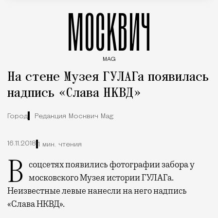
МОСКВИЧ
MAG
Введите ключевые слова для поиска статей
На стене Музея ГУЛАГа появилась
надпись «Слава НКВД»
Город
Редакция Москвич Mag
16.11.2018
1 мин. чтения
В соцсетях появились фотографии забора у
московского Музея истории ГУЛАГа.
Неизвестные левые нанесли на него надпись
«Слава НКВД».