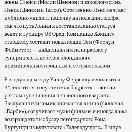
жены Стейси (Молли Шеннон) и взрослого сына
Лэнса (Джимми Татро). Собственно, Лэнс мечтает
публично унизить папочку на поле для гольфа,
так что путь Лонни к восстановлению статуса
ведет к турниру US Open. Компанию Хокинсу-
старшему составит новая кедди Сэм (Форчун
Феймстер) — найденная им на парковке у
супермаркета дебелая блондинка с
криминальным прошлым и острым языком.
В следующем году Уиллу Ферреллу исполнится
60, так что его неутомимая бодрость — живая
реклама увеличения пенсионного возраста.
Заслуженный комик снимается в кино (включая
«Барби»), озвучивает мультфильмы и иногда даже
возвращается к образу легендарного Рона
Бургунди из культового «Телеведущего». В мире