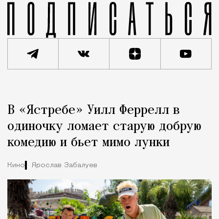
Реклама
Редакция Москвич Mag
В «Ястребе» Уилл Феррелл в
Город
одиночку ломает старую добрую
комедию и бьет мимо лунки
Кино
Ярослав Забалуев