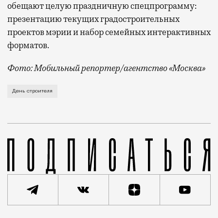
обещают целую праздничную спецпрограмму:
презентацию текущих градостроительных
проектов мэрии и набор семейных интерактивных
форматов.
Фото: Мобильный репортер/агентство «Москва»
Это каска в фирменных цветах департамента строит
День строителя