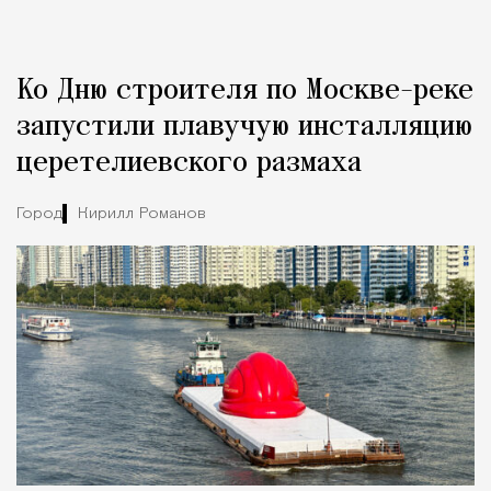
Реклама
Редакция Москвич Mag
Ко Дню строителя по Москве-реке
Город
запустили плавучую инсталляцию
церетелиевского размаха
Город
Кирилл Романов