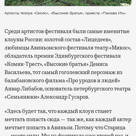
Артисты театра «Около», «Высокие братья», оркестр «Пакава Ить»
Среди артистов фестиваля были самые именитые
клоуны России: золотой состав «Лицедеев»,
любимцы Авиньонского фестиваля театр «Микос»,
обладатель премии Эдинбургского фестиваля
«Комик-Трест», «Высокие братья» Дениса
Васильева, тот самый гоголевский персонаж из
балабановского фильма «Про уродов и людей»
Анвар Либабов, основатель петербургского театра
«Семьянюки» Александр Гусаров.
«Здесь будет так, что каждый клоун станет
мечтать попасть сюда — так же, как каждый актер
мечтает попасть в Авиньон. Потому что Старица
— место силы. Мы на фестивале уже второй раз, и