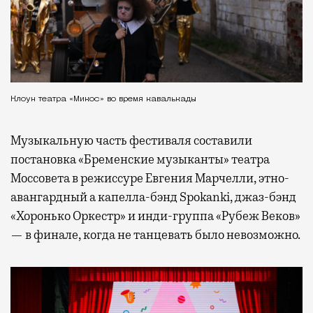
Клоун театра «Микос» во время кавалькады
Музыкальную часть фестиваля составили
постановка «Бременские музыканты» театра
Моссовета в режиссуре Евгения Марчелли, этно-
авангардный а капелла-бэнд Spokanki, джаз-бэнд
«Хоронько Оркестр» и инди-группа «Рубеж Веков»
— в финале, когда не танцевать было невозможно.