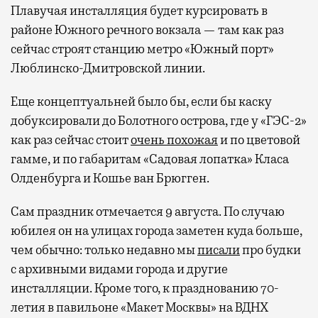
Плавучая инсталляция будет курсировать в
районе Южного речного вокзала — там как раз
сейчас строят станцию метро «Южный порт»
Люблинско-Дмитровской линии.
Еще концептуальней было бы, если бы каску
добуксировали до Болотного острова, где у «ГЭС-2»
как раз сейчас стоит
очень похожая
и по цветовой
гамме, и по габаритам «Садовая лопатка» Класа
Олденбурга и Кошье ван Брюгген.
Сам праздник отмечается 9 августа. По случаю
юбилея он на улицах города заметен куда больше,
чем обычно: только недавно мы
писали
про будки
с архивными видами города и другие
инсталляции. Кроме того, к празднованию 70-
летия в павильоне «Макет Москвы» на ВДНХ