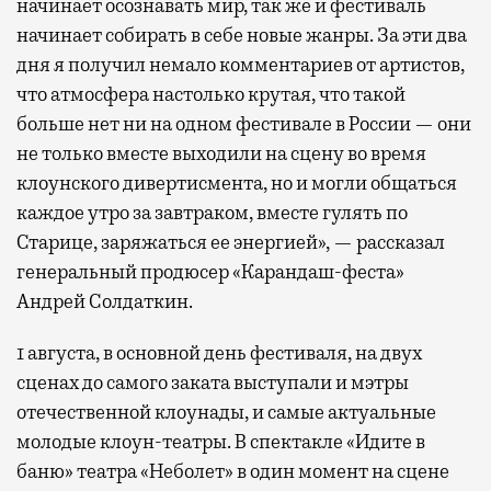
начинает осознавать мир, так же и фестиваль
начинает собирать в себе новые жанры. За эти два
дня я получил немало комментариев от артистов,
что атмосфера настолько крутая, что такой
больше нет ни на одном фестивале в России — они
не только вместе выходили на сцену во время
клоунского дивертисмента, но и могли общаться
каждое утро за завтраком, вместе гулять по
Старице, заряжаться ее энергией», — рассказал
генеральный продюсер «Карандаш-феста»
Андрей Солдаткин.
1 августа, в основной день фестиваля, на двух
сценах до самого заката выступали и мэтры
отечественной клоунады, и самые актуальные
молодые клоун-театры. В спектакле «Идите в
баню» театра «Неболет» в один момент на сцене