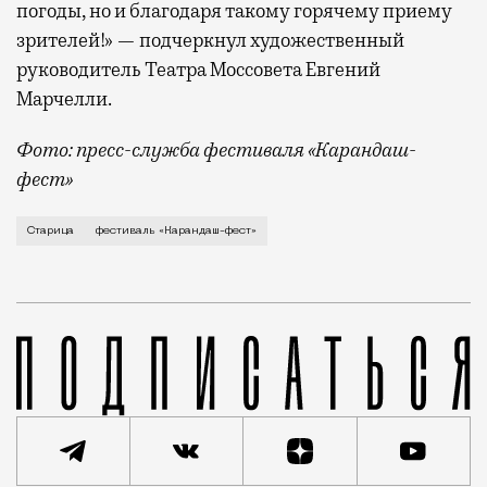
погоды, но и благодаря такому горячему приему
зрителей!» — подчеркнул художественный
руководитель Театра Моссовета Евгений
Марчелли.
Фото: пресс-служба фестиваля «Карандаш-
фест»
В минувший уикенд маленькая Старица в Тверской об
Старица
фестиваль «Карандаш-фест»