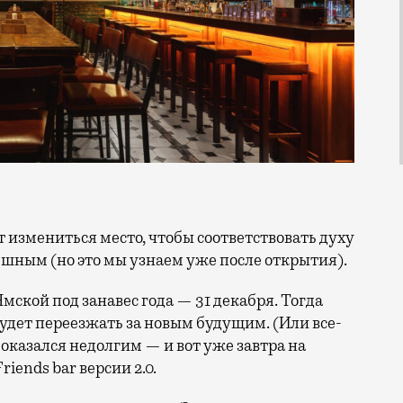
пешным (но это мы узнаем уже после открытия).
мской под занавес года — 31 декабря. Тогда
 будет переезжать за новым будущим. (Или все-
 оказался недолгим — и вот уже завтра на
iends bar версии 2.0.