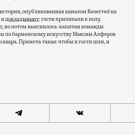
ет история, опубликованная каналом Reserved на
 и
докладывают
: гости прилипали к полу.
т, но потом выяснилось:
капитан команды
вы по барменскому искусству Максим Алферов
сахара. Примета такая: чтобы и гости шли, и
ениться место, чтобы соответствовать духу эпохи. И, 