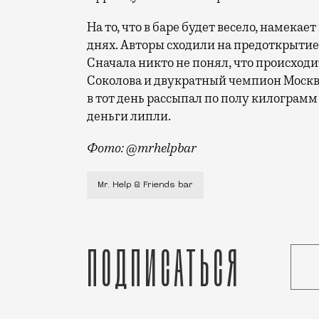
На то, что в баре будет весело, намека
днях. Авторы сходили на предоткрытие
Сначала никто не понял, что происходи
Соколова и двукратный чемпион Моск
в тот день рассыпал по полу килограмм 
деньги липли.
Фото: @mrhelpbar
Перед нами пример того, как может изм
Mr. Help & Friends bar
Подписаться