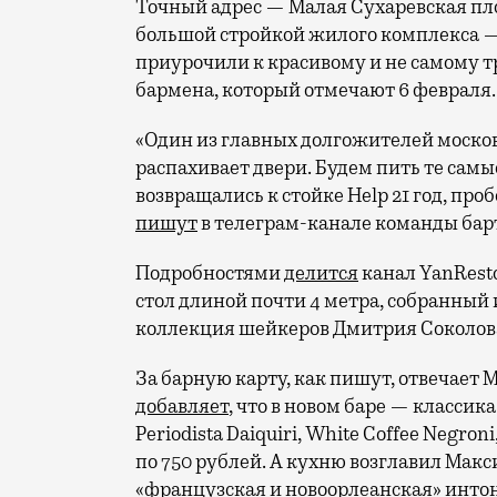
Точный адрес — Малая Сухаревская площ
большой стройкой жилого комплекса —
приурочили к красивому и не самому
бармена, который отмечают 6 февраля.
«Один из главных долгожителей москов
распахивает двери. Будем пить те самы
возвращались к стойке Help 21 год, про
пишут
в телеграм-канале команды барт
Подробностями
делится
канал YanRest
стол длиной почти 4 метра, собранный 
коллекция шейкеров Дмитрия Соколова
За барную карту, как пишут, отвечает 
добавляет
, что в новом баре — классика
Periodista Daiquiri, White Coffee Negron
по 750 рублей.
А кухню возглавил Мак
«французская и новоорлеанская» интон