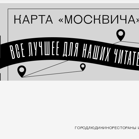
ГОРОД
ЛЮДИ
КИНО
РЕСТОРАНЫ 