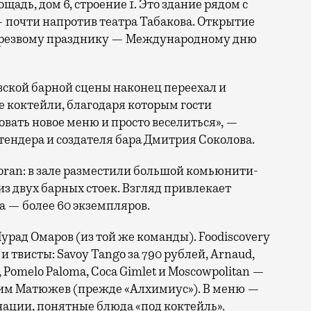
адь, дом 6, строение 1. Это здание рядом с
 почти напротив театра Табакова. Открытие
 трезвому празднику — Международному дню
ской барной сцены наконец переехал и
е коктейли, благодаря которым гости
бовать новое меню и просто веселиться», —
ендера и создателя бара Дмитрия Соколова.
oran: в зале разместили большой комьюнити-
из двух барных стоек. Взгляд привлекает
 — более 60 экземпляров.
Мурад Омаров (из той же команды).
Foodiscovery
 и твисты: Savoy Tango за 790 рублей, Arnaud,
i, Pomelo Paloma, Coca Gimlet и Moscowpolitan —
сим Матюжев (прежде «Алхимиус»). В меню —
ации, понятные блюда «под коктейль».