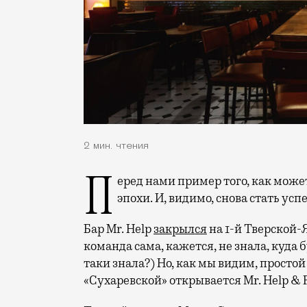
2 мин. чтения
Перед нами пример того, как может измениться место, чтобы соответствовать духу
эпохи. И, видимо, снова стать ус
Бар Mr. Help
закрылся
на 1-й Тверской-Я
команда сама, кажется, не знала, куда
таки знала?) Но, как мы видим, простой
«Сухаревской» открывается Mr. Help & Fr