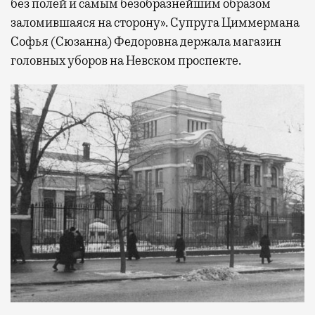
без полей и самым безобразнейшим образом
заломившаяся на сторону». Супруга Циммермана
Софья (Сюзанна) Федоровна держала магазин
головных уборов на Невском проспекте.