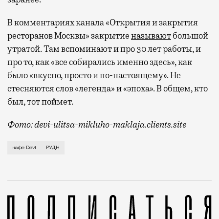
В комментариях канала «Открытия и закрытия
ресторанов Москвы» закрытие
называют
большой
утратой. Там вспоминают и про 30 лет работы, и
про то, как «все собирались именно здесь», как
было «вкусно, просто и по-настоящему». Не
стесняются слов «легенда» и «эпоха». В общем, кто
был, тот поймет.
Фото: devi-ulitsa-mikluho-maklaja.clients.site
Такие закрытия почти всегда проходят тихо. Без пре
кафе Devi
РУДН