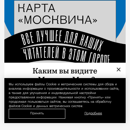
Город
×
Мы используем файлы Сookie и метрические системы для сбора и
Уведомление 
анализа информации о производительности и использовании сайта,
а также для улучшения и индивидуальной настройки
предоставления информации. Нажимая кнопку «Принять» или
продолжая пользоваться сайтом, вы соглашаетесь на обработку
файлов Cookie и данных метрических систем.
Принять
Подробнее