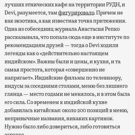
лучших этнических кафе на территории РУДН, и
Devi, разумеется, там
фигурировало
. Причем не
как экзотика, а как известная точка притяжения.
Одна из собеседниц журнала Анастасия Репко
рассказывала, что попала сюда еще в институте по
рекомендациям друзей — тогда о Devi ходили
легенды как о «действительно настоящем
индийском». Важны были и цены, и кухня, и та
самая простота, которая «совершенно не
напрягает». Индийские фильмы по телевизору,
индусы за соседними столами, меню без лишнего
глянца — место годами не менялось, и в этом была
его сила. Со временем к индийской кухне
добавилась китайская: около 200 позиций в меню,
непривычные названия, никаких картинок.
Нужно было либо довериться, либо готовиться
заранее.