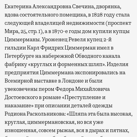
Екатерина Александровна Свечина, дворянка,
вдова состоятельного помещика, в 1828 году стала
следующей владелицей недвижимости (проспект
Мира, 25, стр. 1), а в 1870-е годы дом купили купцы
Циммерманы. Уроженец Ревеля купец 2-й
гильдии Карл Фридрих Циммерман имел в
Петербурге на набережной Обводного канала
фабрику «круглых и форменных шляп». Изделия
предприятия Циммермана экспонировались на
Всемирной выставке в Лондоне и были
увековечены пером Федора Михайловича
Достоевского в романе «Преступление и
наказание» при описании деталей одежды
Родиона Раскольникова: «Шляпа эта была высокая,
круглая, циммермановская, но вся уже
изношенная, совсем рыжая, вся в дырах и пятнах,