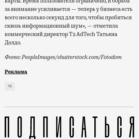
карты. Время пользователя ограничено, и борьба
за внимание усиливается — теперь у бизнеса есть
всего несколько секунд для того, чтобы пробиться
сквозь информационный шум», — отметила
коммерческий директор Т2 AdTech Татьяна
Долдо.
Фото: PeopleImages/shutterstock.com/Fotodom
Мобильный оператор Т2 изучил модели интернет-потр
Реклама
Т2