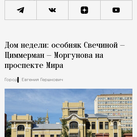
Реклама
Редакция Москвич Mag
Дом недели: особняк Свечиной —
Город
Циммерман — Моргунова на
проспекте Мира
Город
Евгения Гершкович