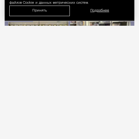
файлов Cookie и данных метрических систем.
Принять
Подробнее
06.08.2026
2 мин. чтения
Когда Madame Coco только выходили на
российский рынок в 2023 году, бренд
действительно называли турецким убийцей Ikea.
Экспертам казалось, что после ухода шведского
гиганта именно эта сеть с сатиновым бельем,
фарфором и декоративными подушками займет