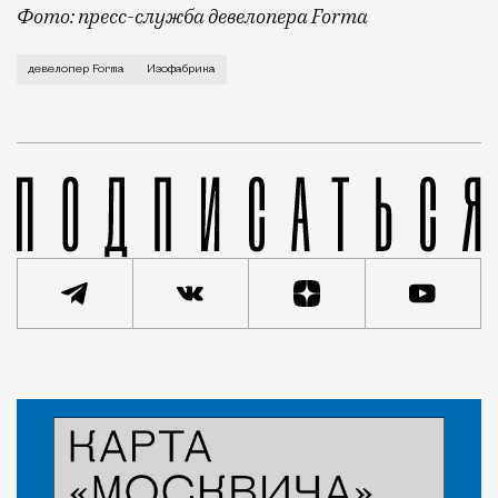
Фото: пресс-служба девелопера Forma
Корпус скульптуры и лепки Изофабрики на Часовой 
девелопер Forma
Изофабрика
Новость
Редакция Москвич Mag
Город