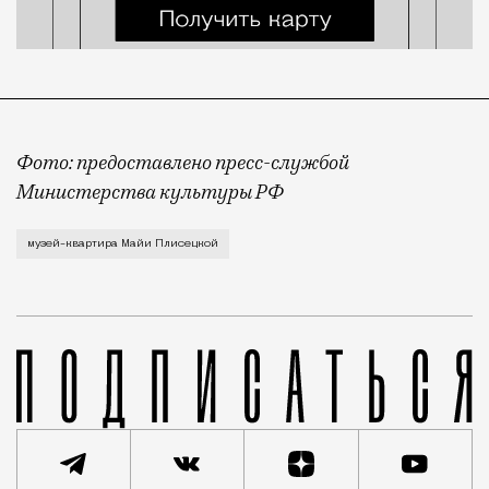
Фото: предоставлено пресс-службой
Министерства культуры РФ
Квартиру №31 в доме 25/9 на Тверской улице перед
музей-квартира Майи Плисецкой