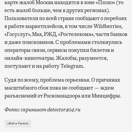
карте жалоб Москва находится в зоне «Плохо» (то
есть жалоб больше, чем в других регионах).
Пользователи по всей стране сообщают о перебоях
в работе маркетплейсов, в том числе Wildberries,
«Госуслуг», Max, РЖД, «Ростелекома», части банков
и даже поисковиков. С проблемами столкнулись
операторы связи, сервисы покупки билетов и
онлайн-кинотеатры. Жалобы, разумеется,
поступают и на работу Telegram.
Судя по всему, проблема серьезная. О причинах
масштабного сбоя пока не сообщают — ждем
разъяснений от Роскомнадзора или Минцифры.
Фото: скриншот detector404.ru
Если не открывается Telegram, все уже давно привы
сбой в Рунете