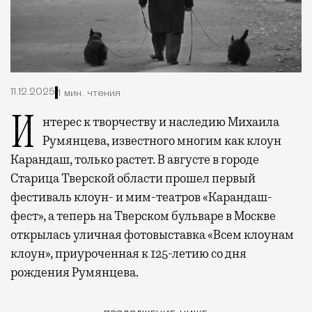
11.12.2025
1 мин. чтения
Интерес к творчеству и наследию Михаила
Румянцева, известного многим как клоун
Карандаш, только растет. В августе в городе
Старица Тверской области прошел первый
фестиваль клоун- и мим-театров «Карандаш-
фест», а теперь на Тверском бульваре в Москве
открылась уличная фотовыставка «Всем клоунам
клоун», приуроченная к 125-летию со дня
рождения Румянцева.