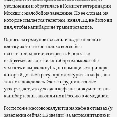
увольнении и обратилась в Комитет ветеринарии
Москвы с жалобой на заведение. По ее словам, на
которые ссылается телеграм-канал
112
, не было ни
Современный путешественник часто берет
дня, чтобы капибары не травмировались.
с собой не только чемодан, но и ноутбук.
А ожидание рейса все чаще превращается
Одного из грызунов посадили на две недели в
не в потерянное время, а в возможность
клетку за то, что он «плохо вел себя с
спокойно закончить дела или спланировать
посетителями» из-за стресса. В попытке
активности в путешествии, например
выбраться из клетки капибара сломала себе
забронировать нужные билеты и рестораны.
челюсть и вырвала зубы, но помощи ветеринара,
который должен регулярно дежурить в кафе, она
так не и дождалась. Экс-сотрудница также
Бизнес-зал становится местом, где можно
утверждает, что у хозяев кафе нет документов на
провести переговоры, поработать или просто
капибар и они завозили их в Россию в чемоданах.
выпить кофе, наблюдая сквозь панорамные
окна за тем, как взлетают и садятся
Гости тоже массово жалуются на кафе в отзывах (у
самолеты. В Москве нет недостатка
заведения сейчас
2,6 звезды
) за антисанитарию и