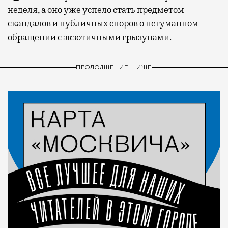
неделя, а оно уже успело стать предметом
скандалов и публичных споров о негуманном
обращении с экзотичными грызунами.
ПРОДОЛЖЕНИЕ НИЖЕ