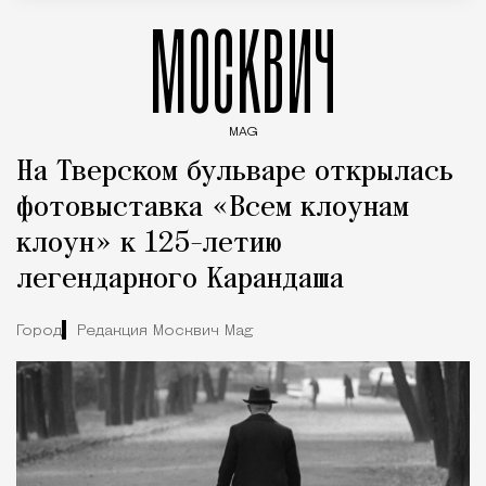
МОСКВИЧ
MAG
Введите ключевые слова для поиска статей
На Тверском бульваре открылась
фотовыставка «Всем клоунам
клоун» к 125-летию
легендарного Карандаша
Город
Редакция Москвич Mag