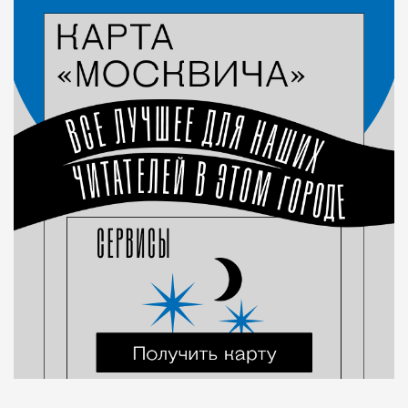
Город