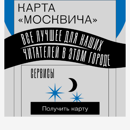
Город