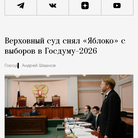
Реклама
Редакция Москвич Mag
Верховный суд снял «Яблоко» с
Город
выборов в Госдуму-2026
Город
Андрей Шашков