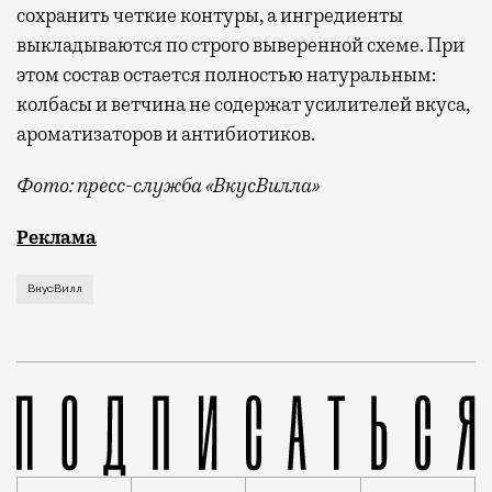
сохранить четкие контуры, а ингредиенты
выкладываются по строго выверенной схеме. При
этом состав остается полностью натуральным:
колбасы и ветчина не содержат усилителей вкуса,
ароматизаторов и антибиотиков.
Фото: пресс-служба «ВкусВилла»
У «ВкусВилла» появился ответ на вопрос, чем пере
Реклама
ВкусВилл