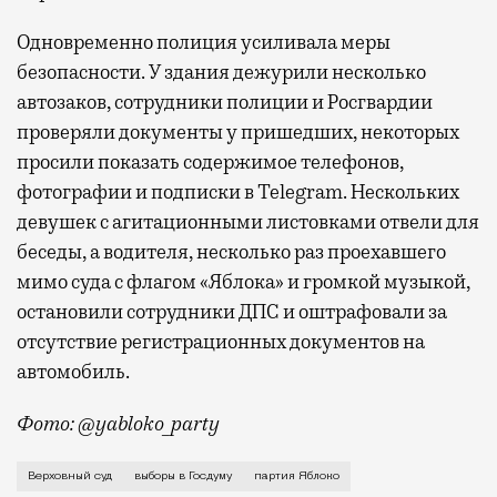
Одновременно полиция усиливала меры
безопасности. У здания дежурили несколько
автозаков, сотрудники полиции и Росгвардии
проверяли документы у пришедших, некоторых
просили показать содержимое телефонов,
фотографии и подписки в Telegram. Нескольких
девушек с агитационными листовками отвели для
беседы, а водителя, несколько раз проехавшего
мимо суда с флагом «Яблока» и громкой музыкой,
остановили сотрудники ДПС и оштрафовали за
отсутствие регистрационных документов на
автомобиль.
Фото: @yabloko_party
Таким образом, суд удовлетворил иск партии «Роди
Верховный суд
выборы в Госдуму
партия Яблоко