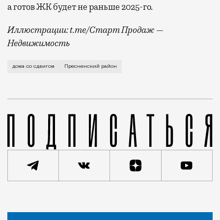
а готов ЖК будет не раньше 2025-го.
Иллюстрации: t.me/Старт Продаж —
Недвижимость
О том, что девелопер «Интеко» вознамерился построи
дома со сдвигом
Пресненский район
Статья
Редакция Москвич Mag