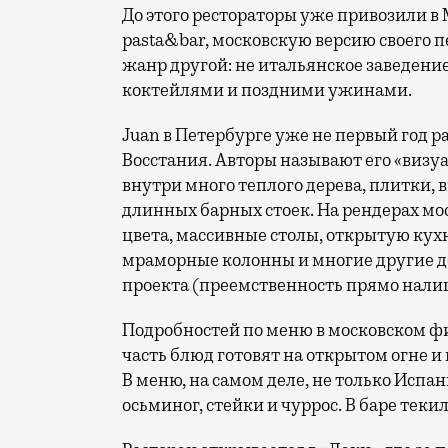
До этого рестораторы уже привозили в
pasta&bar, московскую версию своего пе
жанр другой: не итальянское заведение
коктейлями и поздними ужинами.
Juan в Петербурге уже не первый год р
Восстания. Авторы называют его «визу
внутри много теплого дерева, плитки,
длинных барных стоек. На рендерах мо
цвета, массивные столы, открытую ку
мраморные колонны и многие другие д
проекта (преемственность прямо налиц
Подробностей по меню в московском фи
часть блюд готовят на открытом огне и 
В меню, на самом деле, не только Испани
осьминог, стейки и чуррос. В баре тек