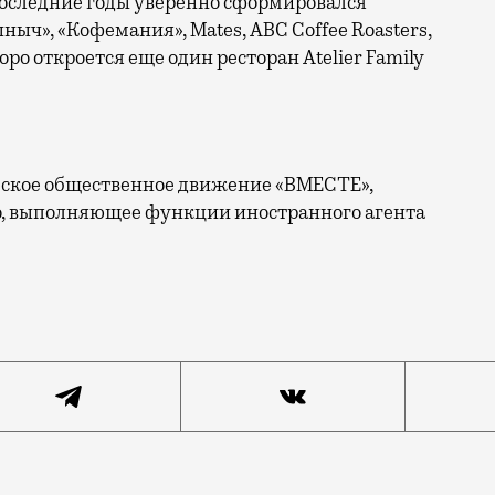
 последние годы уверенно сформировался
ныч», «Кофемания», Mates, ABC Coffee Roasters,
скоро откроется еще один ресторан Atelier Family
еское общественное движение «ВМЕСТЕ»,
, выполняющее функции иностранного агента
городской в середине июня заработает Juan Cantina E