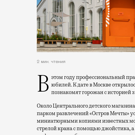
2 мин. чтения
В этом году профессиональный праздник День строителя отмечает 70-летний
юбилей. К дате в Москве открыло
познакомят горожан с историей 
Около Центрального детского магазина 
парком развлечений «Остров Мечты» у
миниатюрными копиями известных мос
стрелой крана с помощью джойстика, а