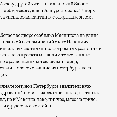
 Москву другой хит — итальянский Salone
тербургского, как и Juan, ресторана. Теперь
, а «испанская кантина» с открытым огнем,
аботает во дворе особняка Мясникова на улице
ализацией воспоминаний о юге Испании»:
 винтажных светильников, огромных растений и
сковского проекта мы видим те же теплые
хню с развешанными связками перца,
етали, перекочевавшие из петербургского
о).
лиале нет, но в Петербурге значительную
в дровяной печи — здесь стоит ожидать того же.
я, но и Мексика: тако, пинчос, мясо на гриле,
ила и фруктовые коктейли.