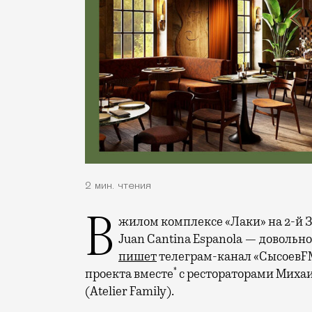
2 мин. чтения
В жилом комплексе «Лаки» на 2-й Звенигородской в середине июня заработает
Juan Cantina Espanola — довольн
пишет
телеграм-канал «СысоевFM
*
проекта вместе
с рестораторами Миха
(Atelier Family).