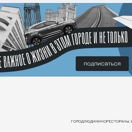
ГОРОД
ЛЮДИ
КИНО
РЕСТОРАНЫ 