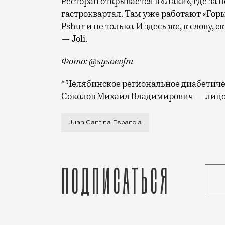
Ресторан открывается в «Лаки», где за
гастроквартал. Там уже работают «Горы
Pshur и не только. И здесь же, к слову, 
— Joli.
Фото: @sysoevfm
* Челябинское региональное диабетич
Соколов Михаил Владимирович — лицо
В жилом комплексе «Лаки» на 2-й Звени
Juan Cantina Espanola
Подписаться