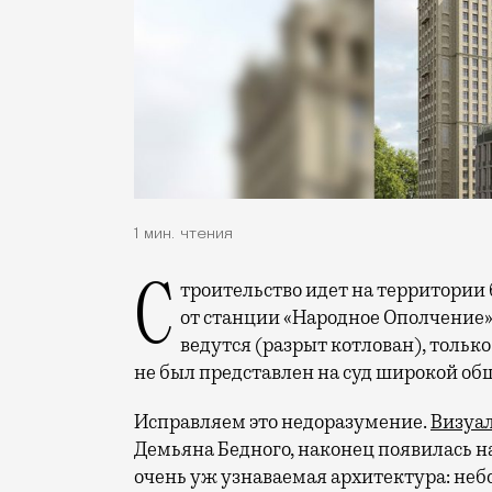
1 мин. чтения
Строительство идет на территории бывшего Октябрьского радиоцентра недалеко
от станции «Народное Ополчение»
ведутся (разрыт котлован), тольк
не был представлен на суд широкой об
Исправляем это недоразумение.
Визуа
Демьяна Бедного, наконец появилась на
очень уж узнаваемая архитектура: неб