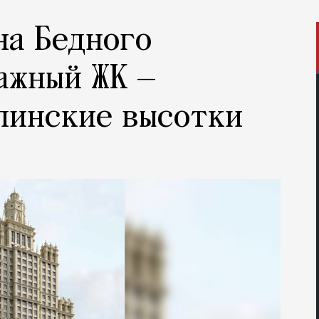
на Бедного
ажный ЖК —
линские высотки