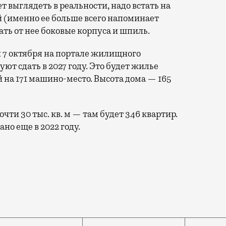
ет выглядеть в реальности, надо встать на
 (именно ее больше всего напоминает
ть от нее боковые корпуса и шпиль.
 7 октября на портале жилищного
уют сдать в 2027 году. Это будет жилье
 на 171 машино-место. Высота дома — 165
ти 30 тыс. кв. м — там будет 346 квартир.
но еще в 2022 году.
его Октябрьского радиоцентра недалеко от станции «Н