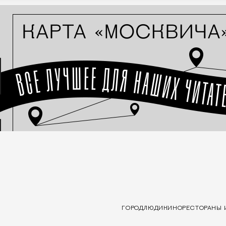
ГОРОД
ЛЮДИ
КИНО
РЕСТОРАНЫ 