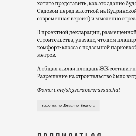
хотите представить, как это здание буд
Садовом перед высоткой на Кудринской
современная версия) и мысленно отреза
В проектной декларации, размещенной
строительства, указано, что дом планир
комфорт-класса с подземной парковкой
метров.
А общая жилая площадь ЖК составит поч
Разрешение на строительство было выда
Фото: t.me/skyscrapersrussiachat
Строительство идет на территории бывш
высотка на Демьяна Бедного