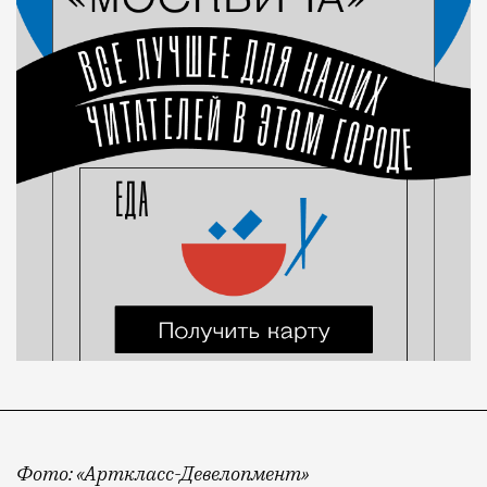
Фото: «Арткласс-Девелопмент»