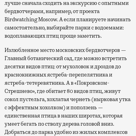
лучше сначала сходить на экскурсию с опытными
бердвотчерами, например, от проекта
Birdwatching Moscow. А если планируете начинать
самостоятельно, выбирайте парки с водоемами:
водоплавающих птиц проще заметить.
Излюбленное место московских бердвотчеров —
Главный ботанический сад, где можно встретить
десятки видов птиц: от мухоловок и дроздов до
краснокнижных ястреба-перепелятника и
ястреба-тетеревятника. А в «Покровском-
Стрешнево», где обитает 80 видов птиц, живут
сокол пустельга, хохлатая чернеть (нырковая утка
с эффектным хохолком) и поползень —
единственная птица в наших широтах, которая
умеет бегать по стволу дерева головой вниз.
Добраться до парка удобно из жилых комплексов