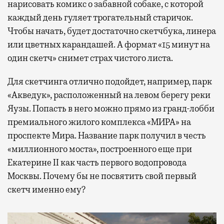
нарисовать комикс о забавной собаке, с которой
каждый день гуляет трогательный старичок.
Чтобы начать, будет достаточно скетчбука, линера
или цветных карандашей. А формат «15 минут на
один скетч» снимет страх чистого листа.
Для скетчинга отлично подойдет, например, парк
«Акведук», расположенный на левом берегу реки
Яузы. Попасть в него можно прямо из гранд-лобби
премиального жилого комплекса «МИРА» на
проспекте Мира. Название парк получил в честь
«миллионного моста», построенного еще при
Екатерине II как часть первого водопровода
Москвы. Почему бы не посвятить свой первый
скетч именно ему?