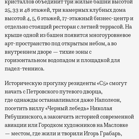
кристаллов объединит три жилые башни высотой
25, 33 и 48 этажей, три камерных клубных дома
высотой 4, 5, 6 этажей, 17-этажный бизнес-центр и
отдельно стоящий ресторан с летней террасой. На
крыше одной из башен появится многоуровневое
арт-пространство под открытым небом, а во
внутреннем дворе — тихие зоны с
горизонтальном водопадом и площадкой для
падел-тенниса.
Историческую прогулку резиденты «С5» смогут
начать с Петровского путевого дворца,
где
однажды останавливался даже Наполеон,
посетить виллу «Черный лебедь» Николая
Рябушинского, а закончить историей современной
авиации или Городком художников на Масловке
— местом, где жили и творили Игорь Грабарь,