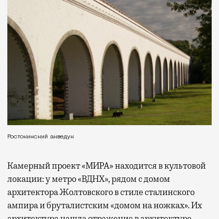
Ростокинский акведук
Камерный проект «МИРА» находится в культовой
локации: у метро «ВДНХ», рядом с домом
архитектора Жолтовского в стиле сталинского
ампира и бруталистским «домом на ножках». Их
архитектура нашла отражение в архитектуре