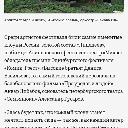
Артисты театра «Около», «Высокие братья», оркестр «Пакава Ить»
Среди артистов фестиваля были самые именитые
клоуны России: золотой состав «Лицедеев»,
любимцы Авиньонского фестиваля театр «Микос»,
обладатель премии Эдинбургского фестиваля
«Комик-Трест», «Высокие братья» Дениса
Васильева, тот самый гоголевский персонаж из
балабановского фильма «Про уродов и людей»
Анвар Либабов, основатель петербургского театра
«Семьянюки» Александр Гусаров.
«Здесь будет так, что каждый клоун станет
мечтать попасть сюда — так же, как каждый актер
мечтает попасть в Авиньон. Потому что Старица