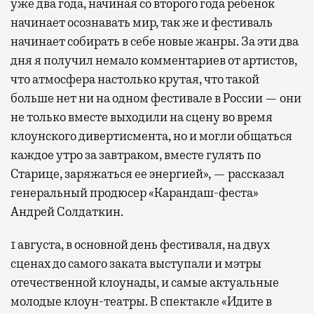
уже два года, начиная со второго года ребенок
начинает осознавать мир, так же и фестиваль
начинает собирать в себе новые жанры. За эти два
дня я получил немало комментариев от артистов,
что атмосфера настолько крутая, что такой
больше нет ни на одном фестивале в России — они
не только вместе выходили на сцену во время
клоунского дивертисмента, но и могли общаться
каждое утро за завтраком, вместе гулять по
Старице, заряжаться ее энергией», — рассказал
генеральный продюсер «Карандаш-феста»
Андрей Солдаткин.
1 августа, в основной день фестиваля, на двух
сценах до самого заката выступали и мэтры
отечественной клоунады, и самые актуальные
молодые клоун-театры. В спектакле «Идите в