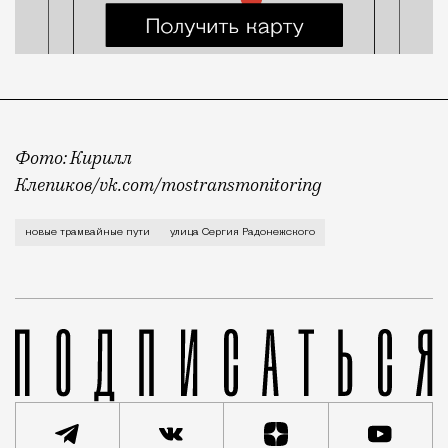
Фото: Кирилл
Клепиков/vk.com/mostransmonitoring
На улице Сергия Радонежского сегодня с самого утр
новые трамвайные пути
улица Сергия Радонежского