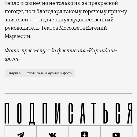
тепло и солнечно не только из-за прекрасной
погоды, но и благодаря такому горячему приему
зрителей!» — подчеркнул художественный
руководитель Театра Моссовета Евгений
Марчелли.
Фото: пресс-служба фестиваля «Карандаш-
фест»
В минувший уикенд маленькая Старица в Тверской об
Старица
фестиваль «Карандаш-фест»