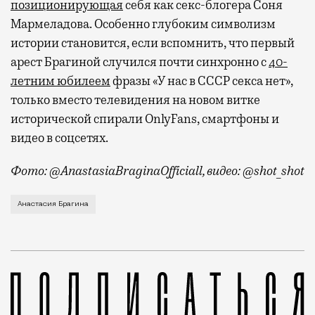
позиционирующая
себя как секс-блогера Соня
Мармеладова. Особенно глубоким символизм
истории становится, если вспомнить, что первый
арест Брагиной случился почти синхронно с
40-
летним юбилеем
фразы «У нас в СССР секса нет»,
только вместо телевидения на новом витке
исторической спирали OnlyFans, смартфоны и
видео в соцсетях.
Фото: @AnastasiaBraginaOfficiall, видео: @shot_shot
Тушинский районный суд отправил под домашний арес
Анастасия Брагина