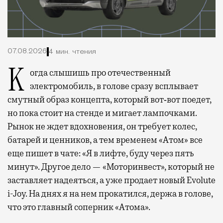
07.08.2026
4 мин. чтения
Когда слышишь про отечественный
электромобиль, в голове сразу всплывает
смутный образ концепта, который вот‑вот поедет,
но пока стоит на стенде и мигает лампочками.
Рынок не ждет вдохновения, он требует колес,
батарей и ценников, а тем временем «Атом» все
еще пишет в чате: «Я в лифте, буду через пять
минут». Другое дело — «Моторинвест», который не
заставляет надеяться, а уже продает новый Evolute
i-Joy. На днях я на нем прокатился, держа в голове,
что это главный соперник «Атома».