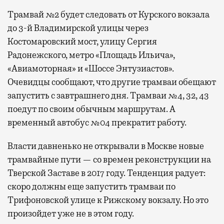
Трамвай №2 будет следовать от Курского вокзала
до 3-й Владимирской улицы через
Костомаровский мост, улицу Сергия
Радонежского, метро «Площадь Ильича»,
«Авиамоторная» и «Шоссе Энтузиастов».
Очевидцы сообщают, что другие трамваи обещают
запустить с завтрашнего дня. Трамваи №4, 32, 43
поедут по своим обычным маршрутам. А
временный автобус №04 прекратит работу.
Власти давненько не открывали в Москве новые
трамвайные пути — со времен реконструкции на
Тверской Заставе в 2017 году. Тенденция радует:
скоро должны еще запустить трамваи по
Трифоновской улице к Рижскому вокзалу. Но это
произойдет уже не в этом году.