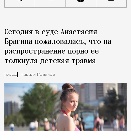
Реклама
Редакция Москвич Mag
Сегодня в суде Анастасия
Город
Брагина пожаловалась, что на
распространение порно ее
толкнула детская травма
Город
Кирилл Романов