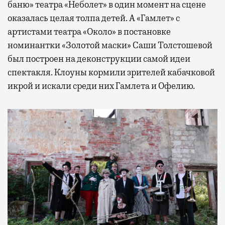
баню» театра «Неболет» в один момент на сцене
оказалась целая толпа детей. А «Гамлет» с
артистами театра «Около» в постановке
номинантки «Золотой маски» Саши Толстошевой
был построен на деконструкции самой идеи
спектакля. Клоуны кормили зрителей кабачковой
икрой и искали среди них Гамлета и Офелию.