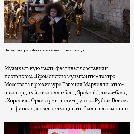
Клоун театра «Микос» во время кавалькады
Музыкальную часть фестиваля составили
постановка «Бременские музыканты» театра
Моссовета в режиссуре Евгения Марчелли, этно-
авангардный а капелла-бэнд Spokanki, джаз-бэнд
«Хоронько Оркестр» и инди-группа «Рубеж Веков»
— в финале, когда не танцевать было невозможно.