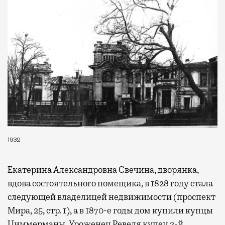
самолеты. В Москве нет недостатка
в лаунжах. В аэропортах их обычно
несколько — в разных зонах воздушных
гаваней. На некоторых вокзалах — тоже.
Лаунжи доступны на Ленинградском,
Павелецком, Казанском, Ярославском
и Курском вокзалах.
Попасть в бизнес-залы
могут держатели карт Mir Supreme. Причем
не только в столице. Всего доступно более
1000 бизнес-залов по всему миру.
1932
Екатерина Александровна Свечина, дворянка,
вдова состоятельного помещика, в 1828 году стала
следующей владелицей недвижимости (проспект
Мира, 25, стр. 1), а в 1870-е годы дом купили купцы
Циммерманы. Уроженец Ревеля купец 2-й