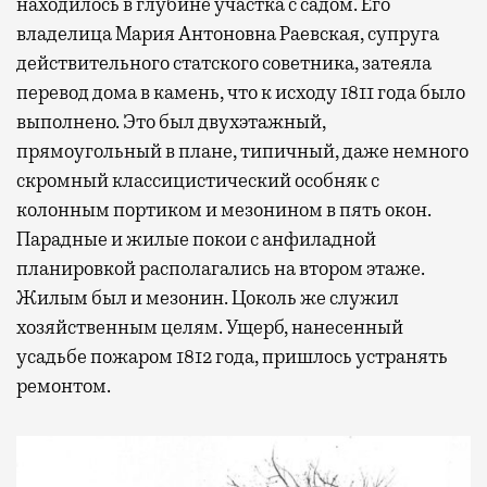
находилось в глубине участка с садом. Его
владелица Мария Антоновна Раевская, супруга
действительного статского советника, затеяла
перевод дома в камень, что к исходу 1811 года было
выполнено. Это был двухэтажный,
Современный путешественник часто берет
прямоугольный в плане, типичный, даже немного
с собой не только чемодан, но и ноутбук.
скромный классицистический особняк с
А ожидание рейса все чаще превращается
колонным портиком и мезонином в пять окон.
не в потерянное время, а в возможность
Парадные и жилые покои с анфиладной
спокойно закончить дела или спланировать
планировкой располагались на втором этаже.
активности в путешествии, например
Жилым был и мезонин. Цоколь же служил
забронировать нужные билеты и рестораны.
хозяйственным целям. Ущерб, нанесенный
усадьбе пожаром 1812 года, пришлось устранять
ремонтом.
Бизнес-зал становится местом, где можно
провести переговоры, поработать или просто
выпить кофе, наблюдая сквозь панорамные
окна за тем, как взлетают и садятся