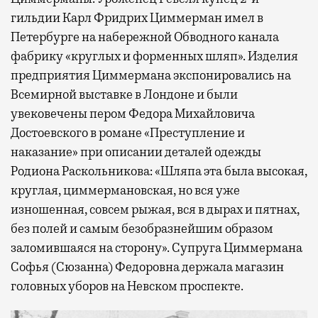
гильдии Карл Фридрих Циммерман имел в
Петербурге на набережной Обводного канала
фабрику «круглых и форменных шляп». Изделия
предприятия Циммермана экспонировались на
Всемирной выставке в Лондоне и были
увековечены пером Федора Михайловича
Достоевского в романе «Преступление и
наказание» при описании деталей одежды
Родиона Раскольникова: «Шляпа эта была высокая,
круглая, циммермановская, но вся уже
изношенная, совсем рыжая, вся в дырах и пятнах,
без полей и самым безобразнейшим образом
заломившаяся на сторону». Супруга Циммермана
Софья (Сюзанна) Федоровна держала магазин
головных уборов на Невском проспекте.