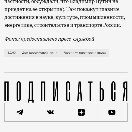
частности, обсуждали, что Владимир Путин не
приедет на ее открытие). Там покажут главные
достижения в науке, культуре, промышленности,
энергетике, строительстве и транспорте России.
Фото: предоставлено пресс-службой
На ВДНХ появится еще один фудхолл от рестораторов
ВДНХ
Дом российской кухни
Россия — территория вкуса