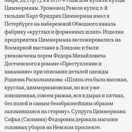
Циммерманы. Уроженец Ревеля купец 2-й
гильдии Карл Фридрих Циммерман имел в
Петербурге на набережной Обводного канала
фабрику «круглых и форменных шляп». Изделия
предприятия Циммермана экспонировались на
Всемирной выставке в Лондоне и были
увековечены пером Федора Михайловича
Достоевского в романе «Преступление и
наказание» при описании деталей одежды
Родиона Раскольникова: «Шляпа эта была высокая,
круглая, циммермановская, но вся уже
изношенная, совсем рыжая, вся в дырах и пятнах,
без полей и самым безобразнейшим образом
заломившаяся на сторону». Супруга Циммермана
Софья (Сюзанна) Федоровна держала магазин
головных уборов на Невском проспекте.