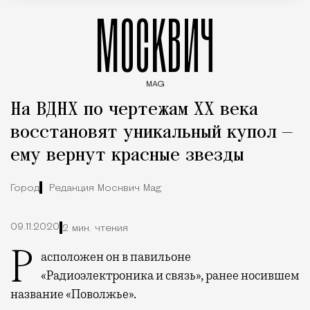
МОСКВИЧ
MAG
Введите ключевые слова для поиска статей
На ВДНХ по чертежам XX века
восстановят уникальный купол —
ему вернут красные звезды
Город
Редакция Москвич Mag
09.11.2020
2 мин. чтения
Расположен он в павильоне
«Радиоэлектроника и связь», ранее носившем
название «Поволжье».