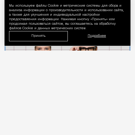
стоматолога после выпуска Лены
Мы используем файлы Сookie и метрические системы для сбора и
Уведомление 
Летучей
анализа информации о производительности и использовании сайта,
а также для улучшения и индивидуальной настройки
предоставления информации. Нажимая кнопку «Принять» или
продолжая пользоваться сайтом, вы соглашаетесь на обработку
Город
Кирилл Романов
файлов Cookie и данных метрических систем.
Принять
Подробнее
07.08.2026
2 мин. чтения
Московские стоматологи
записывают
видео в
поддержку московского врача Алексея