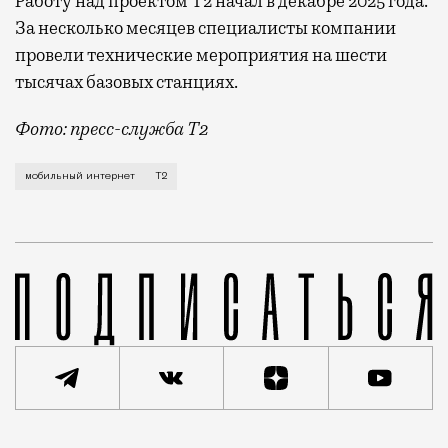
Работу над проектом Т2 начал в декабре 2025 года.
За несколько месяцев специалисты компании
провели технические мероприятия на шести
тысячах базовых станциях.
Фото: пресс-служба Т2
Мобильный оператор Т2 завершил работы по увеличе
мобильный интернет
Т2