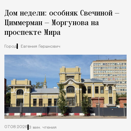
Реклама
Редакция Москвич Mag
Дом недели: особняк Свечиной —
Город
Циммерман — Моргунова на
проспекте Мира
Город
Евгения Гершкович
07.08.2026
3 мин. чтения