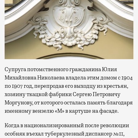
Супруга потомственного гражданина Юлия
Михайловна Николаева владела этим домом с 1904
по 1907 год, перепродав его выходцу из крестьян,
хозяину ткацкой фабрики Сергею Петровичу
Моргунову, от которого осталась память благодаря
именному вензелю «М» в картуше на фасаде.
Когда в национализированный после революции
особняк въехал туберкулезный диспансер №11,