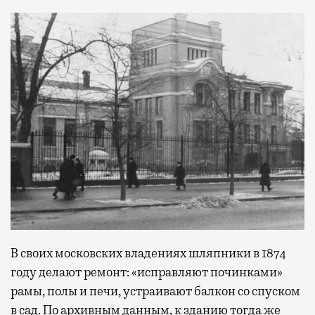
В своих московских владениях шляпники в 1874
году делают ремонт: «исправляют починками»
рамы, полы и печи, устраивают балкон со спуском
в сад. По архивным данным, к зданию тогда же