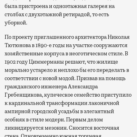
была пристроена и одноэтажная галерея на
столбах с двухэтажной ретирадой, то есть
уборной.
По проекту приглашенного архитектора Николая
Тютюнова в 1890-е годы на участке сооружаются
хозяйственные корпуса в неоготическом стиле. В
1902 году Циммерманы решают, что жилище
морально устарело и неплохо бы его переделать в
соответствии с новой модой. Призвав на помощь
гражданского инженера Александра
Гребенщикова, купеческое семейство приступило
к кардинальной трансформации лаконичной
ампирной городской усадьбы в элегантный
особняк в стиле модерн. Первым делом
ликвидируется мезонин. Сносится восточная
стена. Одновременно южная торцевая