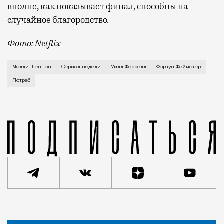
вполне, как показывает финал, способны на
случайное благородство.
Фото: Netflix
Когда-то Лонни Хокинс (Уилл Феррелл) был звездой 
Молли Шеннон
Сериал недели
Уилл Феррелл
Форчун Феймстер
Ястреб
Статья
Ярослав Забалуев