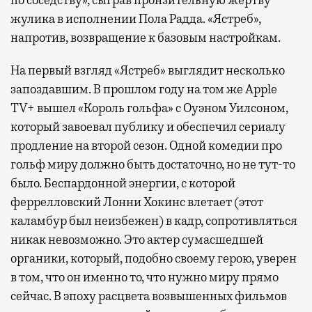
жулика в исполнении Пола Радда. «Ястреб»,
напротив, возвращение к базовым настройкам.
На первый взгляд «Ястреб» выглядит несколько
запоздавшим. В прошлом году на том же Apple
TV+ вышел «Король гольфа» с Оуэном Уилсоном,
который завоевал публику и обеспечил сериалу
продление на второй сезон. Одной комедии про
гольф миру должно быть достаточно, но не тут-то
было. Беспардонной энергии, с которой
феррелловский Лонни Хокинс влетает (этот
каламбур был неизбежен) в кадр, сопротивляться
никак невозможно. Это актер сумасшедшей
органики, который, подобно своему герою, уверен
в том, что он именно то, что нужно миру прямо
сейчас. В эпоху расцвета возвышенных фильмов