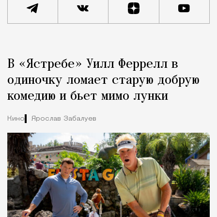
Реклама
Редакция Москвич Mag
В «Ястребе» Уилл Феррелл в
Город
одиночку ломает старую добрую
комедию и бьет мимо лунки
Кино
Ярослав Забалуев