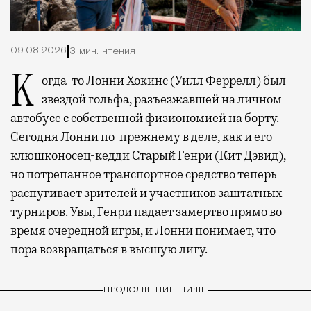
09.08.2026
3 мин. чтения
Когда-то Лонни Хокинс (Уилл Феррелл) был
звездой гольфа, разъезжавшей на личном
автобусе с собственной физиономией на борту.
Сегодня Лонни по-прежнему в деле, как и его
клюшконосец-кедди Старый Генри (Кит Дэвид),
но потрепанное транспортное средство теперь
распугивает зрителей и участников заштатных
турниров. Увы, Генри падает замертво прямо во
время очередной игры, и Лонни понимает, что
пора возвращаться в высшую лигу.
ПРОДОЛЖЕНИЕ НИЖЕ