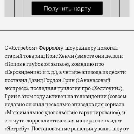
С «Ястребом» Ферреллу-шоураннеру помогал
старый товарищ Крис Хенчи (вместе они делали
«Копов в глубоком запасе», комедию про
«Евровидение» и т. д.), а четыре эпизода из десяти
поставил Дэвид Гордон Грин («Ананасовый
экспресс», последняя трилогия про «Хеллоуин»).
Грин в этом году активен на телевидении (совсем
недавно он снял несколько эпизодов для сериала
«Максимальное удовольствие гарантировано»), и
его чуть сюрреалистическая манера очень идет
«Ястребу». Постановочные решения уводят шоу от