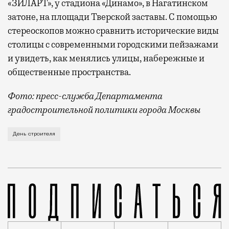
«ЗИЛАРТ», у стадиона «Динамо», в Нагатинском
затоне, на площади Тверской заставы. С помощью
стереоскопов можно сравнить исторические виды
столицы с современными городскими пейзажами
и увидеть, как менялись улицы, набережные и
общественные пространства.
Фото: пресс-служба Департамента
градостроительной политики города Москвы
В этом году профессиональный праздник День строи
День строителя