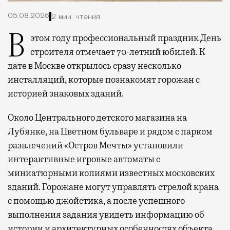
05.08.2026
2 мин. чтения
В этом году профессиональный праздник День
строителя отмечает 70-летний юбилей. К
дате в Москве открылось сразу несколько
инсталляций, которые познакомят горожан с
историей знаковых зданий.
Около Центрального детского магазина на
Лубянке, на Цветном бульваре и рядом с парком
развлечений «Остров Мечты» установили
интерактивные игровые автоматы с
миниатюрными копиями известных московских
зданий. Горожане могут управлять стрелой крана
с помощью джойстика, а после успешного
выполнения задания увидеть информацию об
истории и архитектурных особенностях объекта.