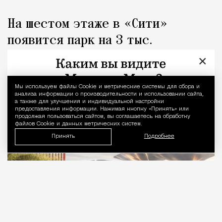
На шестом этаже в «Сити»
появится парк на 3 тыс.
«квадратов» с металлическими
×
«грибами»
Мы используем файлы Сookie и метрические системы для сбора и
Уведомление 
анализа информации о производительности и использовании сайта,
Город
Николай Спиридонов
а также для улучшения и индивидуальной настройки
предоставления информации. Нажимая кнопку «Принять» или
продолжая пользоваться сайтом, вы соглашаетесь на обработку
файлов Cookie и данных метрических систем.
Принять
Подробнее