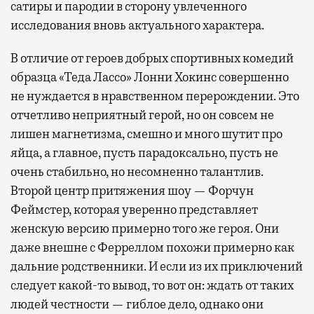
сатиры и пародии в сторону увлеченного
исследования вновь актуального характера.
В отличие от героев добрых спортивных комедий
образца «Теда Лассо» Лонни Хокинс совершенно
не нуждается в нравственном перерождении. Это
отчетливо неприятный герой, но он совсем не
лишен магнетизма, смешно и много шутит про
яйца, а главное, пусть парадоксально, пусть не
очень стабильно, но несомненно талантлив.
Второй центр притяжения шоу — Форчун
Феймстер, которая уверенно представляет
женскую версию примерно того же героя. Они
даже внешне с Ферреллом похожи примерно как
дальние родственники. И если из их приключений
следует какой-то вывод, то вот он: ждать от таких
людей честности — гиблое дело, однако они