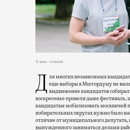
3 мин. чтения
Для многих независимых кандидат
еще выборы в Мосгордуму не вызы
выдвижение кандидатов собирали 
воскресенье провели даже фестиваль,
кандидатам мобилизовать москвичей по
избирательных округах нужно было наб
отличие от муниципального депутата,
вынужденного заниматься делами район