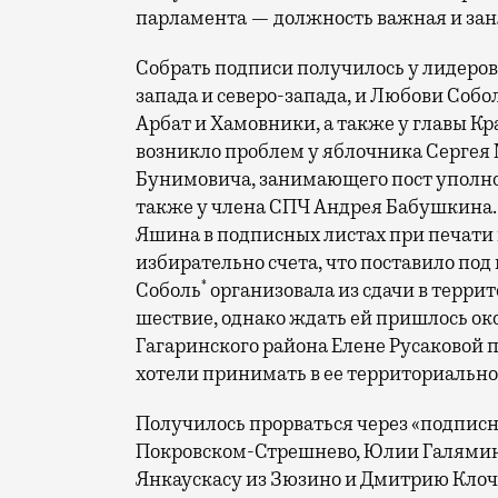
парламента — должность важная и зан
Собрать подписи получилось у лидеро
запада и северо-запада, и Любови Собо
Арбат и Хамовники, а также у главы К
возникло проблем у яблочника Сергея 
Бунимовича, занимающего пост уполном
также у члена СПЧ Андрея Бабушкина. 
Яшина в подписных листах при печати
избирательно счета, что поставило под
*
Соболь
организовала из сдачи в терр
шествие, однако ждать ей пришлось окол
Гагаринского района Елене Русаковой 
хотели принимать в ее территориально
Получилось прорваться через «подпис
Покровском-Стрешнево, Юлии Галями
Янкаускасу из Зюзино и Дмитрию Клоч