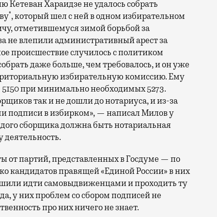
ю Кетеван Хараидзе не удалось собрать
*
ву
, который шел с ней в одном избирательном
ичу, отметившемуся зимой борьбой за
ва не влепили административный арест за
дное происшествие случилось с политиком
обрать даже больше, чем требовалось, и он уже
территориальную избирательную комиссию. Ему
сь 5150 при минимально необходимых 5273.
рщиков так и не дошли до нотариуса, и из-за
ми подписи в избирком», — написал Милов у
каждого сборщика должна быть нотариальная
у деятельность.
ты от партий, представленных в Госдуме — по
ако кандидатов правящей «Единой России» в них
ешили идти самовыдвиженцами и проходить ту
да, у них проблем со сбором подписей не
твенность про них ничего не знает.