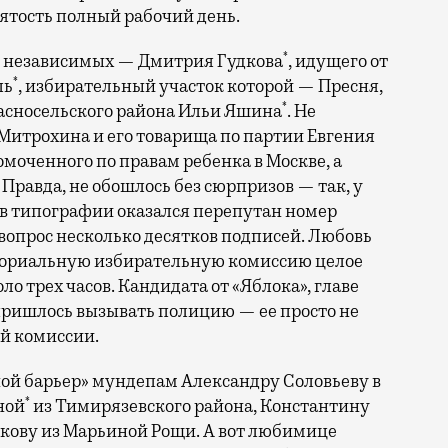
ятость полный рабочий день.
*
в независимых — Дмитрия Гудкова
, идущего от
*
ль
, избирательный участок которой — Пресня,
*
расносельского района Ильи Яшина
. Не
Митрохина и его товарища по партии Евгения
оченного по правам ребенка в Москве, а
Правда, не обошлось без сюрпризов — так, у
 в типографии оказался перепутан номер
 вопрос несколько десятков подписей. Любовь
иториальную избирательную комиссию целое
о трех часов. Кандидата от «Яблока», главе
пришлось вызывать полицию — ее просто не
й комиссии.
ной барьер» мундепам Александру Соловьеву в
*
ной
из Тимирязевского района, Константину
кову из Марьиной Рощи. А вот любимице