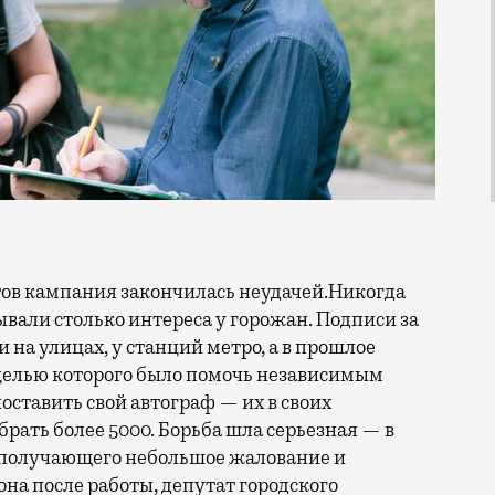
ов кампания закончилась неудачей.
Никогда
вали столько интереса у горожан. Подписи за
на улицах, у станций метро, а в прошлое
 целью которого было помочь независимым
ставить свой автограф — их в своих
рать более 5000. Борьба шла серьезная — в
 получающего небольшое жалование и
а после работы, депутат городского