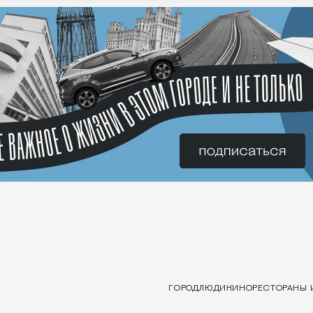
ГОРОД
ЛЮДИ
КИНО
РЕСТОРАНЫ 