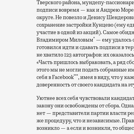
Тверского района, мундепу-пассионари
подписи вовремя — как и Андрею Море
округе. Не повезло и Денису Шендеров
сохранение застройки Кунцево (ему ед
участие в одной из акций). Самое оби
*
Владимиром Миловым
— ему удалось с
готовился идти и сдавать подписи в 
не хватило 123 автографов: их оказало
«Часть пришлось выбраковать, а ряд сбо
этого мы не могли подать собранные и
***
себя в Facebook
, имея в виду, что у 
доверенность от своего кандидата на эт
Уютнее всех себя чувствовали кандида
закону они освобождены от сбора. Одн
нет — представители партии власти р
же процедуру, что и независимые. Прав
возникло — а если и возникли, то общес