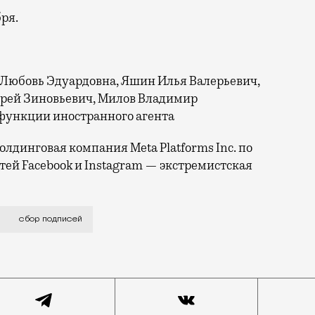
ря.
 Любовь Эдуардовна, Яшин Илья Валерьевич,
дрей Зиновьевич, Милов Владимир
функции иностранного агента
лдинговая компания Meta Platforms Inc. по
тей Facebook и Instagram — экстремистская
мпания закончилась неудачей.Никогда еще выборы в Мо
сбор подписей