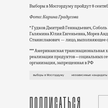
Выборы в Мосгордуму пройдут 8 сентяб
Фото: Карина Градусова
* Гудков Дмитрий Геннадьевич, Соболь
Галямина Юлия Евгеньевна, Морев Ан
Станиславович — лицо, выполняющее 
*** Американская транснациональная хо
реализации продуктов ‒ социальных се
организация, запрещенная в РФ
Для многих независимых кандидатов ка
выборы в Мосгордуму
независимые кандидаты
Подписаться