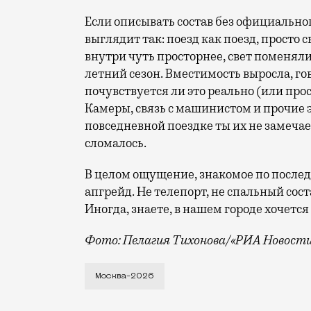
Если описывать состав без официального
выглядит так: поезд как поезд, просто
внутри чуть просторнее, свет поменяли,
летний сезон. Вместимость выросла, гов
почувствуется ли это реально (или прос
Камеры, связь с машинистом и прочие 
повседневной поездке ты их не замечае
сломалось.
В целом ощущение, знакомое по после
апгрейд. Не телепорт, не спальный сост
Иногда, знаете, в нашем городе хочетс
Фото: Пелагия Тихонова/«РИА Новост
На календаре еще 2025-й, но метро у н
Москва-2026