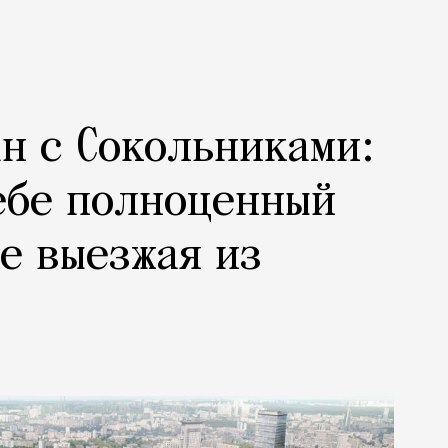
н с Сокольниками:
ебе полноценный
не выезжая из