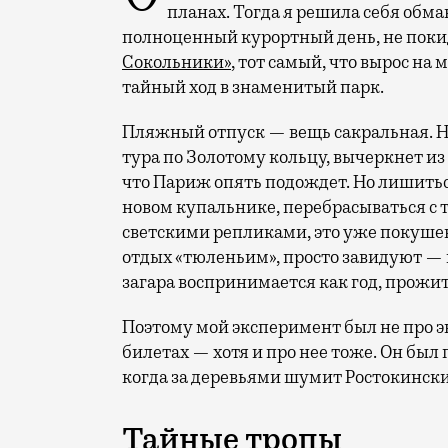
планах. Тогда я решила себя обм
полноценный курортный день, не покид
Сокольники»
, тот самый, что вырос на
тайный ход в знаменитый парк.
Пляжный отпуск — вещь сакральная. Н
тура по Золотому кольцу, вычеркнет из
что Париж опять подождет. Но лишиться
новом купальнике, перебрасываться с
светскими репликами, это уже покушени
отдых «тюленьим», просто завидуют — 
загара воспринимается как год, прожит
Поэтому мой эксперимент был не про э
билетах — хотя и про нее тоже. Он был п
когда за деревьями шумит Ростокински
Тайные тропы