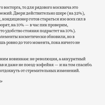
 восторга, то для рядового москвича это
 свежий. Двери действительно шире (на 32%),
 кондиционер готов стараться изо всех сил в
орят, на 10% — в час пик проверим,
то удобство стояния подрастет на 10%).
элементы косметически обновили, но в
шь ровно до того момента, пока ничего не
дним новинкам: не революция, а аккуратный
ав и даже не поезд-кофейня — и на том спасибо.
я отдохнуть от стремительных изменений.
и»
ас уже из будущего. Сегодня на Замоскворецкую линию 