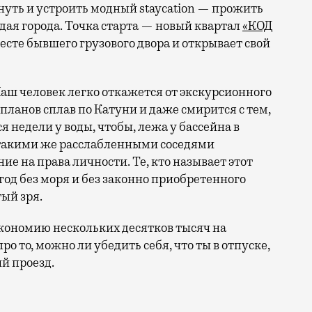
ануть и устроить модный staycation — прожить
ая города. Точка старта — новый квартал
«КОД
 месте бывшего грузового двора и открывает свой
аш человек легко откажется от экскурсионного
 планов сплав по Катуни и даже смирится с тем,
 недели у воды, чтобы, лежа у бассейна в
 такими же расслабленными соседями
е на права личности. Те, кто называет этот
год без моря и без законно приобретенного
ый зря.
кономию нескольких десятков тысяч на
ро то, можно ли убедить себя, что ты в отпуске,
й проезд.