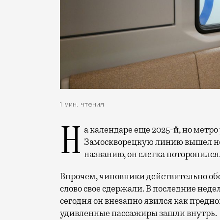
1 мин. чтения
На календаре еще 2025-й, но метро у нас уже из будущего. Сегодня на
Замоскворецкую линию вышел нов
названию, он слегка поторопился
Впрочем, чиновники действительно обе
слово свое сдержали. В последние неде
сегодня он внезапно явился как предно
удивленные пассажиры зашли внутрь.