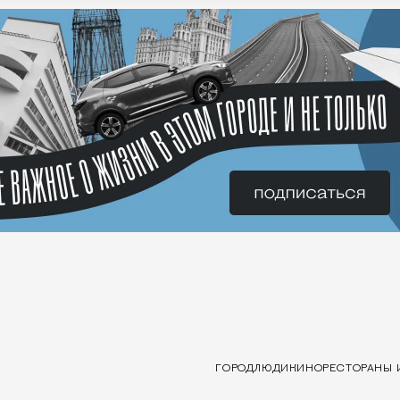
ГОРОД
ЛЮДИ
КИНО
РЕСТОРАНЫ 