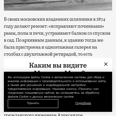
В своих московских владениях шляпники в 1874
году делают ремонт: «исправляют починками»
рамы, полы и печи, устраивают балкон со спуском
в сад. По архивным данным, к зданию тогда же
была пристроена и одноэтажная галерея на
столбах с двухэтажной ретирадой, то есть
уборной.
×
По проекту приглашенного архитектора Николая
Мы используем файлы Сookie и метрические системы для сбора и
Уведомление 
Тютюнова в 1890-е годы на участке сооружаются
анализа информации о производительности и использовании сайта,
а также для улучшения и индивидуальной настройки
хозяйственные корпуса в неоготическом стиле. В
предоставления информации. Нажимая кнопку «Принять» или
1902 году Циммерманы решают, что жилище
продолжая пользоваться сайтом, вы соглашаетесь на обработку
файлов Cookie и данных метрических систем.
морально устарело и неплохо бы его переделать в
Принять
Подробнее
соответствии с новой модой. Призвав на помощь
гражданского инженера Александра