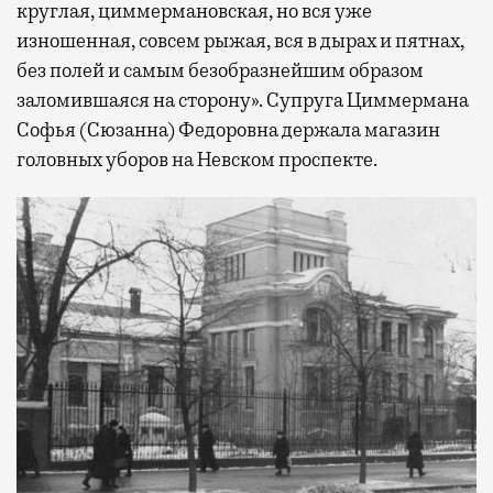
круглая, циммермановская, но вся уже
изношенная, совсем рыжая, вся в дырах и пятнах,
без полей и самым безобразнейшим образом
заломившаяся на сторону». Супруга Циммермана
Софья (Сюзанна) Федоровна держала магазин
головных уборов на Невском проспекте.