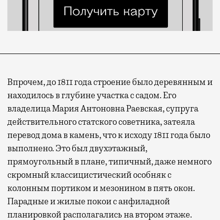
Впрочем, до 1811 года строение было деревянным и
находилось в глубине участка с садом. Его
владелица Мария Антоновна Раевская, супруга
действительного статского советника, затеяла
перевод дома в камень, что к исходу 1811 года было
выполнено. Это был двухэтажный,
Современный путешественник часто берет
прямоугольный в плане, типичный, даже немного
с собой не только чемодан, но и ноутбук.
скромный классицистический особняк с
А ожидание рейса все чаще превращается
колонным портиком и мезонином в пять окон.
не в потерянное время, а в возможность
Парадные и жилые покои с анфиладной
спокойно закончить дела или спланировать
планировкой располагались на втором этаже.