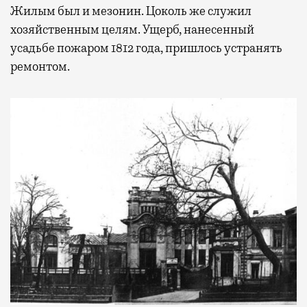
активности в путешествии, например
Жилым был и мезонин. Цоколь же служил
забронировать нужные билеты и рестораны.
хозяйственным целям. Ущерб, нанесенный
усадьбе пожаром 1812 года, пришлось устранять
ремонтом.
Бизнес-зал становится местом, где можно
провести переговоры, поработать или просто
выпить кофе, наблюдая сквозь панорамные
окна за тем, как взлетают и садятся
самолеты. В Москве нет недостатка
в лаунжах. В аэропортах их обычно
несколько — в разных зонах воздушных
гаваней. На некоторых вокзалах — тоже.
Лаунжи доступны на Ленинградском,
Павелецком, Казанском, Ярославском
и Курском вокзалах.
Попасть в бизнес-залы
могут держатели карт Mir Supreme. Причем
не только в столице. Всего доступно более