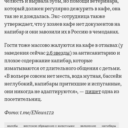
челюсть и вырвала зубы, но помощи ветеринара,
который должен регулярно дежурить в кафе, она
так не и дождалась. Экс-сотрудница также
утверждает, что у хозяев кафе нет документов на
капибар и они завозили их в Россию в чемоданах.
Гости тоже массово жалуются на кафе в отзывах (у
заведения сейчас
2,6 звезды
) за антисанитарию и
плохое содержание капибар, которые
изматываются от длительного общения с детьми.
«В вольере совсем нет места, вода мутная, бассейн
неглубокий, капибары притихшие и испуганные,
они никогда не адаптируются», —
пишет
одна из
посетительниц.
Фото: t.me/ENews112
С момента открытия нового контактного кафе с капи
жалобы
жестокое обращение с животными
заявление
капибары