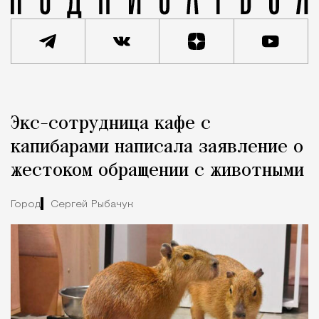
Реклама
Редакция Москвич Mag
Экс-сотрудница кафе с
Город
капибарами написала заявление о
жестоком обращении с животными
Город
Сергей Рыбачук