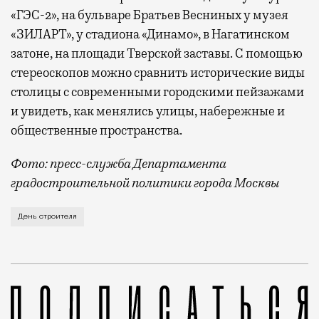
«ГЭС-2», на бульваре Братьев Весниных у музея
«ЗИЛАРТ», у стадиона «Динамо», в Нагатинском
затоне, на площади Тверской заставы. С помощью
стереоскопов можно сравнить исторические виды
столицы с современными городскими пейзажами
и увидеть, как менялись улицы, набережные и
общественные пространства.
Фото: пресс-служба Департамента
градостроительной политики города Москвы
В этом году профессиональный праздник День строи
День строителя