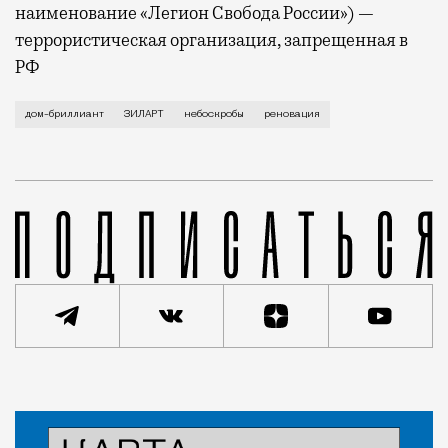
наименование «Легион Свобода России») —
террористическая организация, запрещенная в
РФ
Впрочем, на фоне зданий, которые возводятся по ре
дом-бриллиант
ЗИЛАРТ
небоскробы
реновация
Статья
Редакция Москвич Mag
Город