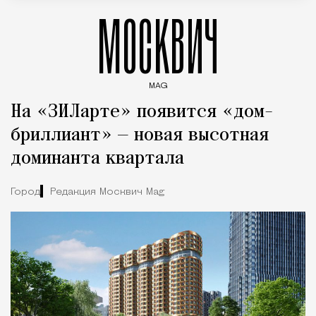
МОСКВИЧ
MAG
Введите ключевые слова для поиска статей
На «ЗИЛарте» появится «дом-
бриллиант» — новая высотная
доминанта квартала
Город
Редакция Москвич Mag