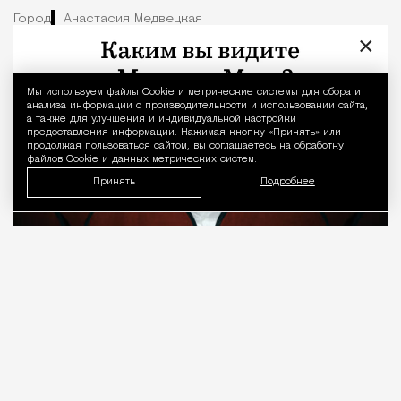
Город
Анастасия Медвецкая
×
Мы используем файлы Сookie и метрические системы для сбора и
Уведомление 
анализа информации о производительности и использовании сайта,
а также для улучшения и индивидуальной настройки
предоставления информации. Нажимая кнопку «Принять» или
продолжая пользоваться сайтом, вы соглашаетесь на обработку
файлов Cookie и данных метрических систем.
Принять
Подробнее
08.08.2026
7 мин. чтения
О рождении за границей благодаря бабушке
Алисе Фрейндлих, о папе, который устраивал
трудотерапию, заставляя убирать за собаками на
улице, об изменениях в театре «На Страстном» и о
своем настоящем семейном кино.