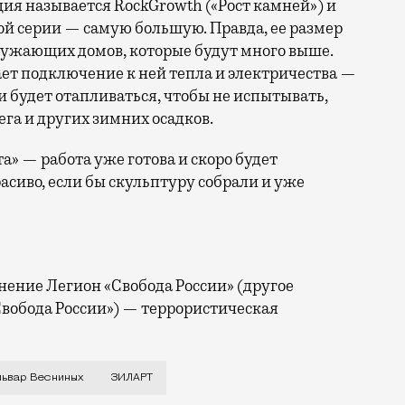
ия называется RockGrowth («Рост камней») и
той серии — самую большую. Правда, ее размер
ружающих домов, которые будут много выше.
т подключение к ней тепла и электричества —
 будет отапливаться, чтобы не испытывать,
ега и других зимних осадков.
а» — работа уже готова и скоро будет
асиво, если бы скульптуру собрали и уже
нение Легион «Свобода России» (другое
вобода России») — террористическая
вода ЗИЛ продолжает обживаться и закупает предметы
львар Весниных
ЗИЛАРТ