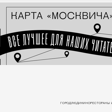
ГОРОД
ЛЮДИ
КИНО
РЕСТОРАНЫ 