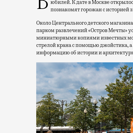
В этом году профессиональный праздник День строителя отмечает 70-летний
юбилей. К дате в Москве открыло
познакомят горожан с историей 
Около Центрального детского магазина 
парком развлечений «Остров Мечты» у
миниатюрными копиями известных мос
стрелой крана с помощью джойстика, а
информацию об истории и архитектурн