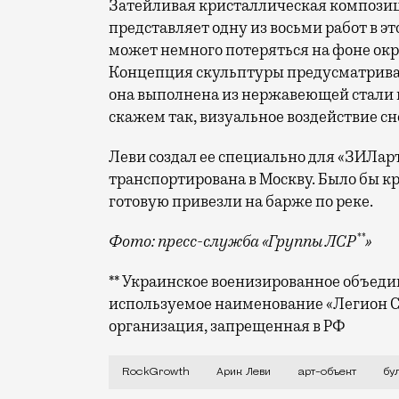
Затейливая кристаллическая композиц
представляет одну из восьми работ в э
может немного потеряться на фоне ок
Концепция скульптуры предусматривае
она выполнена из нержавеющей стали и
скажем так, визуальное воздействие сн
Леви создал ее специально для «ЗИЛарт
транспортирована в Москву. Было бы кр
готовую привезли на барже по реке.
**
Фото: пресс-служба «Группы ЛСР
»
** Украинское военизированное объеди
используемое наименование «Легион С
организация, запрещенная в РФ
Новый квартал на месте бывшего автоза
RockGrowth
Арик Леви
арт-объект
бу