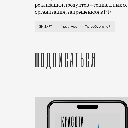
реализации продуктов ‒ социальных се
организация, запрещенная в РФ
Редкий случай, когда у храма появилс
ЗИЛАРТ
Храм Ксении Петербургской
Подписаться
Статья
Редакция Москвич Mag
Город