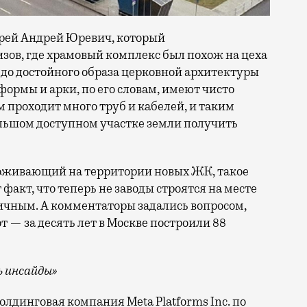
рей Андрей Юревич, который
кизов, где храмовый комплекс был похож на цеха
 до достойного образа церковной архитектуры
ормы и арки, по его словам, имеют чисто
 проходит много труб и кабелей, и таким
льшом доступном участке земли получить
проживающий на территории новых ЖК, такое
 факт, что теперь не заводы строятся на месте
ничным. А комментаторы задались вопросом,
от — за десять лет в Москве построили 88
 инсайды»
лдинговая компания Meta Platforms Inc. по