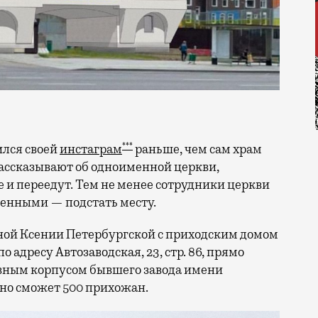
***
ился своей
инстаграм
раньше, чем сам храм
 рассказывают об одноименной церкви,
е и переедут. Тем не менее сотрудники церкви
менными — подстать месту.
ой Ксении Петербургской с приходским домом
 адресу Автозаводская, 23, стр. 86, прямо
ным корпусом бывшего завода имени
нно сможет 500 прихожан.