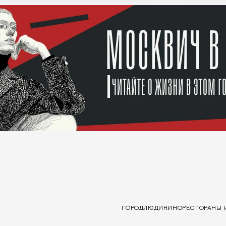
ГОРОД
ЛЮДИ
КИНО
РЕСТОРАНЫ 