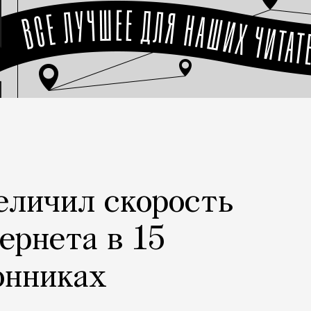
еличил скорость
ернета в 15
онниках