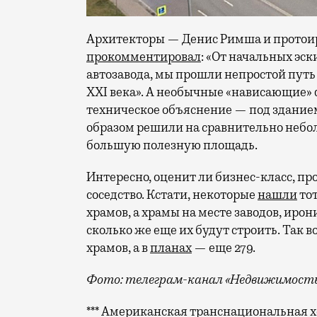
Архитекторы — Денис Римша и протои
прокомментировал
: «От начальных эс
автозавода, мы прошли непростой путь
XXI века». А необычные «нависающие» ф
техническое объяснение — под зданием
образом решили на сравнительно небо
большую полезную площадь.
Интересно, оценит ли бизнес-класс, 
соседство. Кстати, некоторые
нашли
тот
храмов, а храмы на месте заводов, иро
сколько же еще их будут строить. Так в
храмов, а в
планах
— еще 279.
Фото: телеграм-канал «Недвижимость
*** Американская транснациональная хо