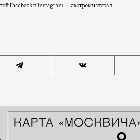
тей Facebook и Instagram — экстремистская
я своей инстаграм раньше, чем сам храм построили. Т