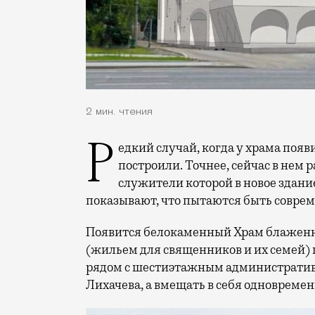
2 мин. чтения
Редкий случай, когда у храма появ
построили.
Точнее, сейчас в нем
служители которой в новое здани
показывают, что пытаются быть совре
Появится белокаменный Храм блаженн
(жильем для священников и их семей) по
рядом с шестиэтажным административ
Лихачева, а вмещать в себя одновреме