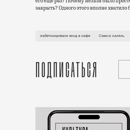
его еще раз? Почему нельзя было прост
закрыть? Одного этого вполне хватило 
По некоторым данным, это было сделано
забетонировали вход в кафе
Самса халяль
Подписаться
Статья
Редакция Москвич Mag
Город