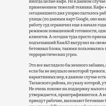
иногда целые кафе. Но в данном случае
применением тяжелой техники. Кафе «С
сегодняшнего дня упорно пыталось ра
улицы (по данным карт Google, оно нах
работу суд ограничил еще в начале год
режимом повышенной готовности, одна
клиентов. А сегодня туда просто приех
подъехавший КамАЗ выгрузил на свеже
бетонных блока; такими пользовались 
террористических угроз.
Это все выглядело бы немного забавно,
если бы не внушало некоторой тревоги
карантинных мер, в данном случае есть
Таганского района, по указу которой, 
Не очень похоже на поддержку малого и
утверждается, проштрафившегося. А ко
приедут рабочие, выломают бетонные б