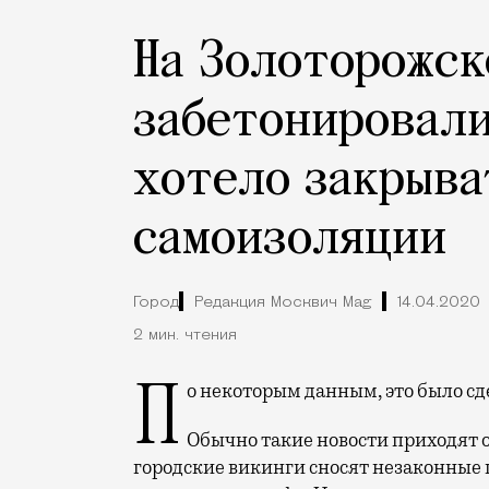
На Золоторожск
забетонировали
хотело закрыва
самоизоляции
Город
Редакция Москвич Mag
14.04.2020
2 мин. чтения
По некоторым данным, это было с
Обычно такие новости приходят 
городские викинги сносят незаконные 