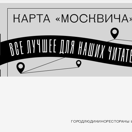
ГОРОД
ЛЮДИ
КИНО
РЕСТОРАНЫ 