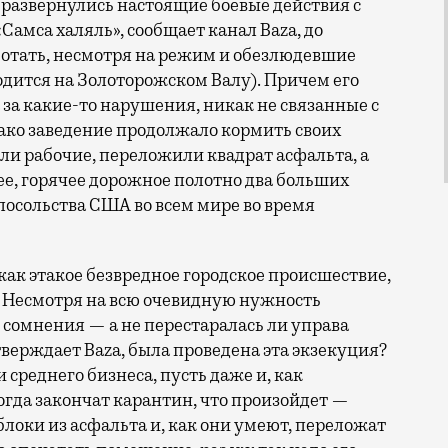
 развернулись настоящие боевые действия с
амса халяль», сообщает канал Baza, до
ботать, несмотря на режим и обезлюдевшие
одится на Золоторожском Валу). Причем его
а за какие-то нарушения, никак не связанные с
ко заведение продолжало кормить своих
али рабочие, переложили квадрат асфальта, а
е, горячее дорожное полотно два больших
посольства США во всем мире во время
 как этакое безвредное городское происшествие,
. Несмотря на всю очевидную нужность
 сомнения — а не перестаралась ли управа
утверждает Baza, была проведена эта экзекуция?
 среднего бизнеса, пусть даже и, как
гда закончат карантин, что произойдет —
локи из асфальта и, как они умеют, переложат