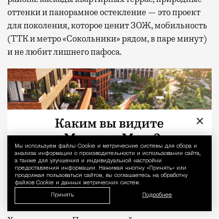
оттенки и панорамное остекление — это проект
для поколения, которое ценит ЗОЖ, мобильность
(ТТК и метро «Сокольники» рядом, в паре минут)
и не любит лишнего пафоса.
×
Мы используем файлы Сookie и метрические системы для сбора и
Уведомление 
анализа информации о производительности и использовании сайта,
а также для улучшения и индивидуальной настройки
предоставления информации. Нажимая кнопку «Принять» или
продолжая пользоваться сайтом, вы соглашаетесь на обработку
файлов Cookie и данных метрических систем.
Принять
Подробнее