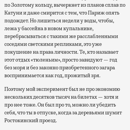
по Золотому кольцу, вычеркнет из планов сплав по
Катуни и даже смирится с тем, что Париж опять
подождет. Но лишиться недели у воды, чтобы,
лежа у бассейна в новом купальнике,
перебрасываться с такими же расслабленными
соседями светскими репликами, это уже
покушение на права личности. Те, кто называет
этот отдых «тюленьим», просто завидуют — год
без моря и без законно приобретенного загара
воспринимается как год, прожитый зря.
Поэтому мой эксперимент был не про экономию
нескольких десятков тысяч на билетах — хотя и
про нее тоже. Он был про то, можно ли убедить
себя, что ты в отпуске, когда за деревьями шумит
Ростокинский проезд.