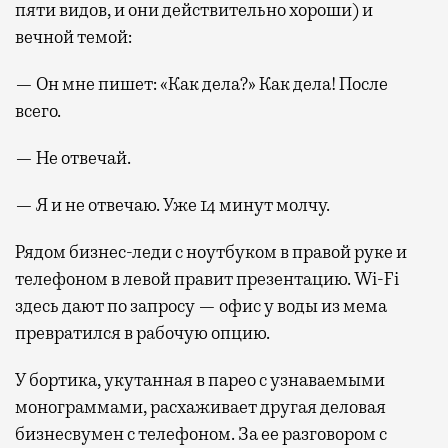
пяти видов, и они действительно хороши) и
вечной темой:
— Он мне пишет: «Как дела?» Как дела! После
всего.
— Не отвечай.
— Я и не отвечаю. Уже 14 минут молчу.
Рядом бизнес-леди с ноутбуком в правой руке и
телефоном в левой правит презентацию. Wi-Fi
здесь дают по запросу — офис у воды из мема
превратился в рабочую опцию.
У бортика, укутанная в парео с узнаваемыми
монограммами, расхаживает другая деловая
бизнесвумен с телефоном. За ее разговором с