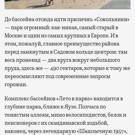
До бассейна отсюда идти прилично. «Сокольники»
— парк огромный: как-никак, самый старый в
Москве и один из самых крупных в Европе. И в
этом, пожалуй, главное преимущество района
перед замкнутым в Садовом кольце центром: там
весь променад — два круга вокруг небольшого
пруда, здесь же — 490 гектаров, которые к тому же
переосмысляют под современные запросы
горожан.
Комплекс бассейнов «Лето в парке» находится в
глубине парка, ближе к Яузе. Полчаса по
тенистым аллеям, мимо велосипедистов, белок и
пенсионеров с их скандинавской ходьбой,
наконец, через легендарную «Шашлычную 1957»,