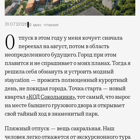
31.07.2026
9 мин. чтения
Отпуск в этом году у меня кочует: сначала
переехал на август, потом в область
неопределенного будущего. Город при этом
плавится и не спрашивает о моих планах. Тогда я
решила себя обмануть и устроить модный
staycation — прожить полноценный курортный
день, не покидая города. Точка старта — новый
квартал
«КОД Сокольники»
, тот самый, что вырос
на месте бывшего грузового двора и открывает
свой тайный ход в знаменитый парк.
Пляжный отпуск — вещь сакральная. Наш
человек легко откажется от экскурсионного тура