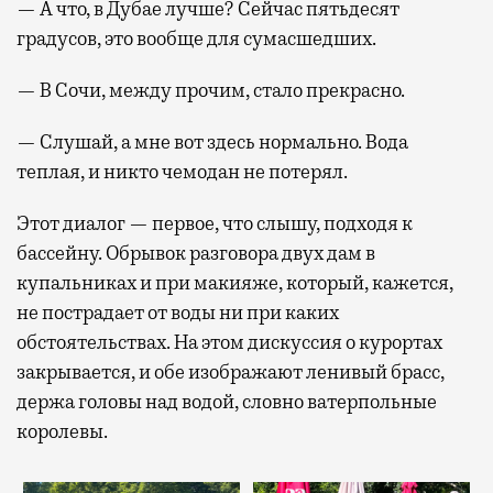
— А что, в Дубае лучше? Сейчас пятьдесят
градусов, это вообще для сумасшедших.
— В Сочи, между прочим, стало прекрасно.
— Слушай, а мне вот здесь нормально. Вода
теплая, и никто чемодан не потерял.
Этот диалог — первое, что слышу, подходя к
бассейну. Обрывок разговора двух дам в
купальниках и при макияже, который, кажется,
не пострадает от воды ни при каких
обстоятельствах. На этом дискуссия о курортах
закрывается, и обе изображают ленивый брасс,
держа головы над водой, словно ватерпольные
королевы.