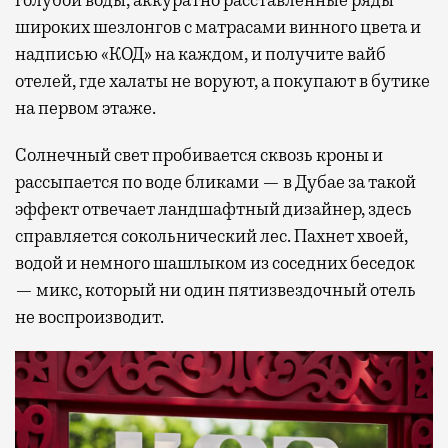
голубой воды, аккуратно расставленные ряды
широких шезлонгов с матрасами винного цвета и
надписью «КОД» на каждом, и получите вайб
отелей, где халаты не воруют, а покупают в бутике
на первом этаже.
Солнечный свет пробивается сквозь кроны и
рассыпается по воде бликами — в Дубае за такой
эффект отвечает ландшафтный дизайнер, здесь
справляется сокольнический лес. Пахнет хвоей,
водой и немного шашлыком из соседних беседок
— микс, который ни один пятизвездочный отель
не воспроизводит.