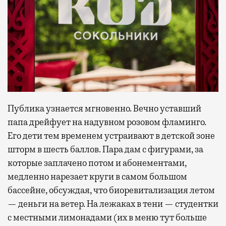
Публика узнается мгновенно. Вечно уставший
папа дрейфует на надувном розовом фламинго.
Его дети тем временем устраивают в детской зоне
шторм в шесть баллов. Пара дам с фигурами, за
которые заплачено потом и абонементами,
медленно нарезает круги в самом большом
бассейне, обсуждая, что биоревитализация летом
— деньги на ветер. На лежаках в тени — студентки
с местными лимонадами (их в меню тут больше