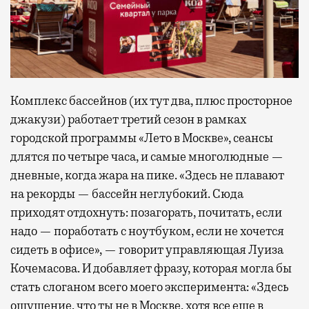
Комплекс бассейнов (их тут два, плюс просторное
джакузи) работает третий сезон в рамках
городской программы «Лето в Москве», сеансы
длятся по четыре часа, и самые многолюдные —
дневные, когда жара на пике. «Здесь не плавают
на рекорды — бассейн неглубокий. Сюда
приходят отдохнуть: позагорать, почитать, если
надо — поработать с ноутбуком, если не хочется
сидеть в офисе», — говорит управляющая Луиза
Кочемасова. И добавляет фразу, которая могла бы
стать слоганом всего моего эксперимента: «Здесь
ощущение, что ты не в Москве, хотя все еще в