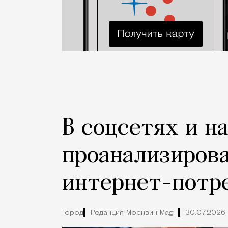
В соцсетях и н
проанализиров
интернет-потр
Город
Редакция Москвич Mag
30.07.2026