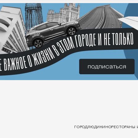
ГОРОД
ЛЮДИ
КИНО
РЕСТОРАНЫ 