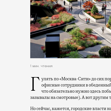
1 мин. чтения
Гулять по «Москва-Сити» до сих пор решались в основном две категории людей:
офисные сотрудники в обеденный 
что обязательно нужно здесь побы
зазывалы на смотровые). А вот другим т
Но сейчас, кажется, городские власти