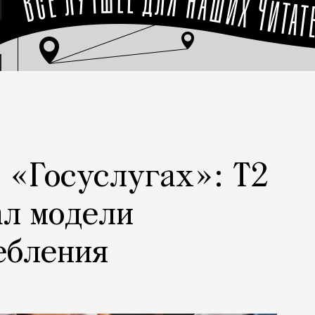
а «Госуслугах»: Т2
ал модели
ебления