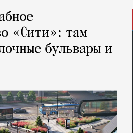
абное
о «Сити»: там
лочные бульвары и