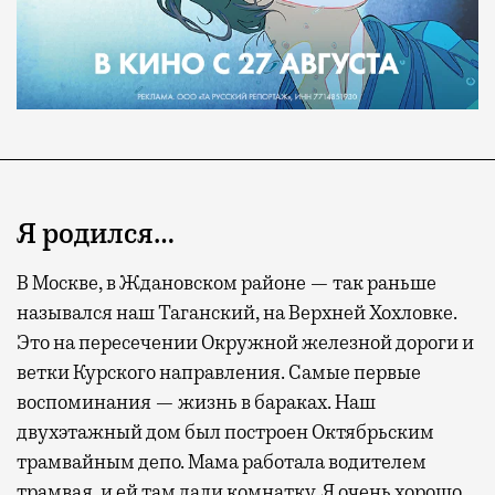
Я родился…
В Москве, в Ждановском районе — так раньше
назывался наш Таганский, на Верхней Хохловке.
Это на пересечении Окружной железной дороги и
Современный путешественник часто берет
ветки Курского направления. Самые первые
с собой не только чемодан, но и ноутбук.
воспоминания — жизнь в бараках. Наш
А ожидание рейса все чаще превращается
двухэтажный дом был построен Октябрьским
не в потерянное время, а в возможность
трамвайным депо. Мама работала водителем
спокойно закончить дела или спланировать
трамвая, и ей там дали комнатку. Я очень хорошо