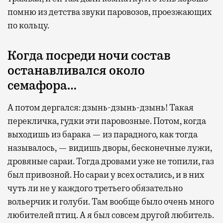
активности в путешествии, например
помню из детства звуки паровозов, проезжающих
забронировать нужные билеты и рестораны.
по кольцу.
Когда посреди ночи состав
Бизнес-зал становится местом, где можно
останавливался около
провести переговоры, поработать или просто
семафора…
выпить кофе, наблюдая сквозь панорамные
окна за тем, как взлетают и садятся
А потом дергался: дзынь-дзынь-дзынь! Такая
самолеты. В Москве нет недостатка
перекличка, гудки эти паровозные. Потом, когда
в лаунжах. В аэропортах их обычно
выходишь из барака — из парадного, как тогда
несколько — в разных зонах воздушных
называлось, — видишь дворы, бесконечные лужи,
гаваней. На некоторых вокзалах — тоже.
дровяные сараи. Тогда дровами уже не топили, газ
Лаунжи доступны на Ленинградском,
был привозной. Но сараи у всех остались, и в них
Павелецком, Казанском, Ярославском
чуть ли не у каждого третьего обязательно
и Курском вокзалах.
Попасть в бизнес-залы
вольерчик и голуби. Там вообще было очень много
могут держатели карт Mir Supreme. Причем
любителей птиц. А я был совсем другой любитель.
не только в столице. Всего доступно более