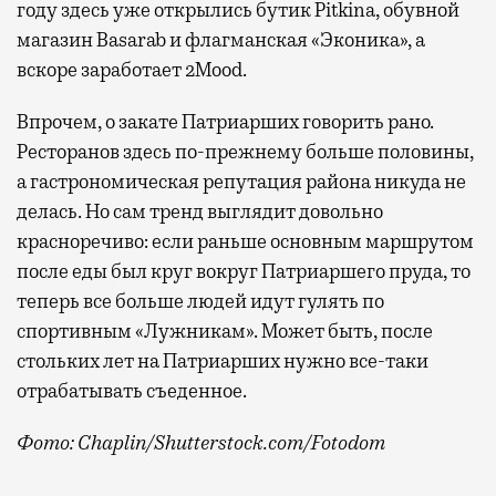
году здесь уже открылись бутик Pitkina, обувной
магазин Basarab и флагманская «Эконика», а
вскоре заработает 2Mood.
Впрочем, о закате Патриарших говорить рано.
Ресторанов здесь по-прежнему больше половины,
а гастрономическая репутация района никуда не
делась. Но сам тренд выглядит довольно
красноречиво: если раньше основным маршрутом
после еды был круг вокруг Патриаршего пруда, то
теперь все больше людей идут гулять по
спортивным «Лужникам». Может быть, после
стольких лет на Патриарших нужно все-таки
отрабатывать съеденное.
Фото: Chaplin/Shutterstock.com/Fotodom
«Лужники» неожиданно стали одним из главных город