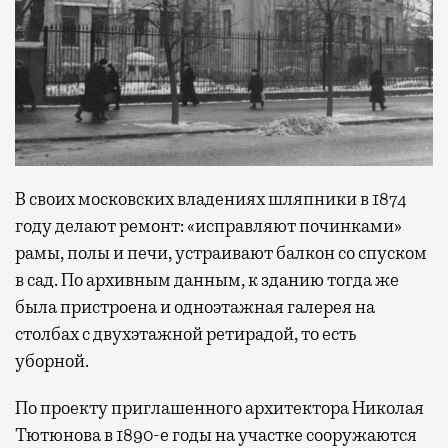
В своих московских владениях шляпники в 1874
году делают ремонт: «исправляют починками»
рамы, полы и печи, устраивают балкон со спуском
в сад. По архивным данным, к зданию тогда же
была пристроена и одноэтажная галерея на
столбах с двухэтажной ретирадой, то есть
уборной.
По проекту приглашенного архитектора Николая
Тютюнова в 1890-е годы на участке сооружаются