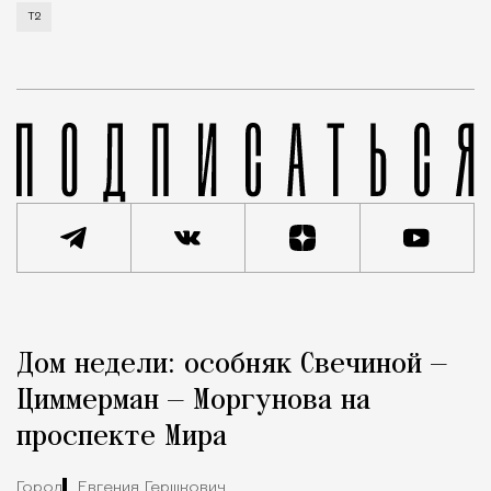
Т2
Реклама
Редакция Москвич Mag
Дом недели: особняк Свечиной —
Город
Циммерман — Моргунова на
проспекте Мира
Город
Евгения Гершкович