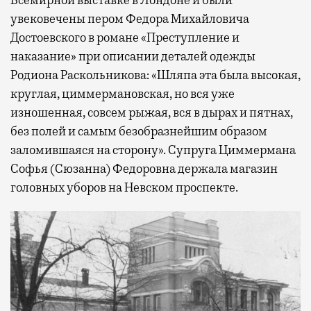
Всемирной выставке в Лондоне и были
увековечены пером Федора Михайловича
Достоевского в романе «Преступление и
наказание» при описании деталей одежды
Родиона Раскольникова: «Шляпа эта была высокая,
круглая, циммермановская, но вся уже
изношенная, совсем рыжая, вся в дырах и пятнах,
без полей и самым безобразнейшим образом
заломившаяся на сторону». Супруга Циммермана
Софья (Сюзанна) Федоровна держала магазин
головных уборов на Невском проспекте.