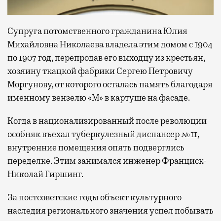
Супруга потомственного гражданина Юлия
Михайловна Николаева владела этим домом с 1904
по 1907 год, перепродав его выходцу из крестьян,
хозяину ткацкой фабрики Сергею Петровичу
Моргунову, от которого осталась память благодаря
именному вензелю «М» в картуше на фасаде.
Когда в национализированный после революции
особняк въехал туберкулезный диспансер №11,
внутренние помещения опять подверглись
переделке. Этим занимался инженер Франциск-
Николай Гиршинг.
За постсоветские годы объект культурного
наследия регионального значения успел побывать