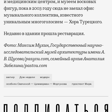
и медицинским центром, и музеем восковых
фигур, пока в 2003 году сюда не заехал офис
музыкального коллектива, известного
уникальным многоголосием — Хора Турецкого.
Недавно в здании прошла реставрация.
Фото: Максим Мухин, Государственный научно-
исследовательский музей архитектуры имени А.
В. Щусева/pasyvu.com, семейный архив Анатолия
Забелина/pastvu.com
История каменного строения в Мещанской слободе —
ампир
Дом недели
модерн
особняк Свечиной — Циммерман — Моргунова
проспект Мира