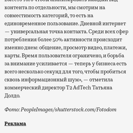
контента по отдельности, мы смотрим на
совместимость категорий, то есть на
единовременное пользование. Дневной интернет
— универсальная точка контакта. Среди всех сфер
потребления более 50% активности происходит
именно днем: общение, просмотр видео, платежи,
карты. Время пользователя ограничено, и борьба
за внимание усиливается — теперь у бизнеса есть
всего несколько секунд для того, чтобы пробиться
сквозь информационный шум», — отметила
коммерческий директор Т2 AdTech Татьяна
Долдо.
Фото: PeopleImages/shutterstock.com/Fotodom
Мобильный оператор Т2 изучил модели интернет-потр
Реклама