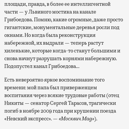
площади, правда, в более ее интеллигентной
части — у Львиного мостика на канале
Бизнес-зал становится местом, где можно
Грибоедова. Помню, какие огромные, даже просто
провести переговоры, поработать или просто
гигантские, монументальные деревья росли под
выпить кофе, наблюдая сквозь панорамные
окнами. Но когда была реконструкция
окна за тем, как взлетают и садятся
набережной, их выдрали — теперь растут
самолеты. В Москве нет недостатка
хиленькие, которые когда-то станут большими и
в лаунжах. В аэропортах их обычно
снова начнут разрушать корнями набережную.
несколько — в разных зонах воздушных
Подопустел канал Грибоедова…
гаваней. На некоторых вокзалах — тоже.
Лаунжи доступны на Ленинградском,
Есть невероятно яркое воспоминание того
Павелецком, Казанском, Ярославском
времени: мой папа был приверженцем
и Курском вокзалах.
Попасть в бизнес-залы
воспитания через всякие трудовые работы (отец
могут держатели карт Mir Supreme. Причем
Никиты — сенатор Сергей Тарасов, трагически
не только в столице. Всего доступно более
погиб в ноябре 2009 года при крушении поезда
1000 бизнес-залов по всему миру.
«Невский экспресс». —
«Москвич Mag»
).