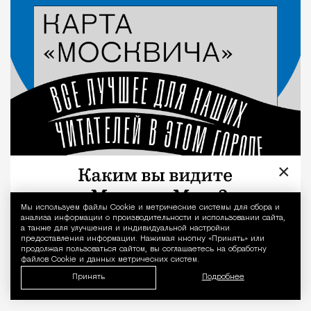
×
Мы используем файлы Сookie и метрические системы для сбора и
Уведомление 
анализа информации о производительности и использовании сайта,
а также для улучшения и индивидуальной настройки
предоставления информации. Нажимая кнопку «Принять» или
продолжая пользоваться сайтом, вы соглашаетесь на обработку
файлов Cookie и данных метрических систем.
Принять
Подробнее