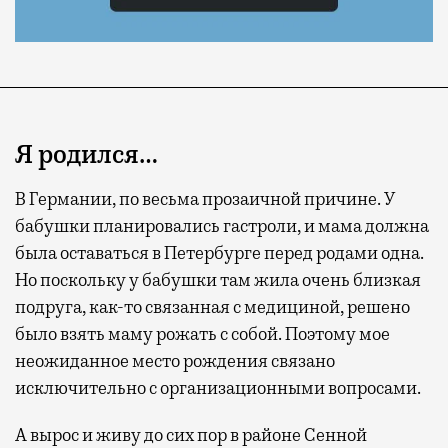
Я родился…
В Германии, по весьма прозаичной причине. У
бабушки планировались гастроли, и мама должна
была оставаться в Петербурге перед родами одна.
Современный путешественник часто берет
Но поскольку у бабушки там жила очень близкая
с собой не только чемодан, но и ноутбук.
подруга, как-то связанная с медициной, решено
А ожидание рейса все чаще превращается
было взять маму рожать с собой. Поэтому мое
не в потерянное время, а в возможность
неожиданное место рождения связано
спокойно закончить дела или спланировать
исключительно с организационными вопросами.
активности в путешествии, например
забронировать нужные билеты и рестораны.
А вырос и живу до сих пор в районе Сенной