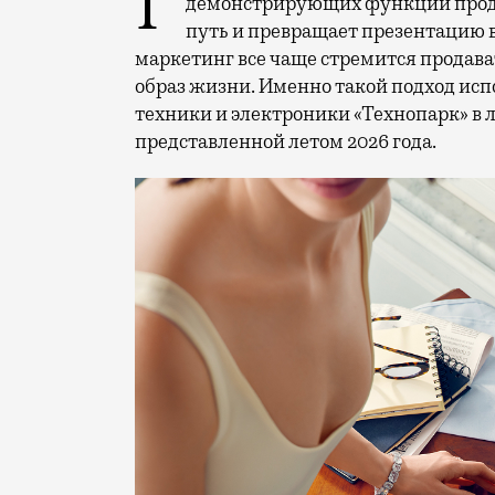
Рекламные кампании техники редко выходят за рамки привычных съемок,
демонстрирующих функции проду
путь и превращает презентацию 
маркетинг все чаще стремится продава
образ жизни. Именно такой подход исп
техники и электроники «Технопарк» в
представленной летом 2026 года.