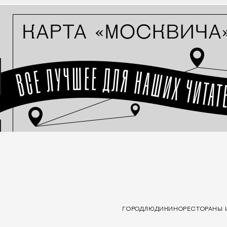
ГОРОД
ЛЮДИ
КИНО
РЕСТОРАНЫ 