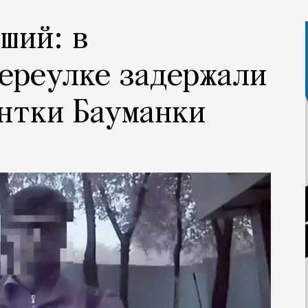
ший: в
ереулке задержали
нтки Бауманки