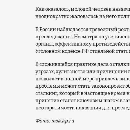
Как оказалось, молодой человек навяз
неоднократно жаловалась на него поли
В России наблюдается тревожный рост 
преследования. Несмотря на увеличен
органы, эффективному противодействи
Уголовном кодексе РФ отдельной стат
В сложившейся практике дела о сталки
угрозах, хулиганстве или причинении в
позволяет в полной мере привлечь вин
проблемы может стать законопроект об
сталкинг, который в настоящее время н
принятие станет ключевым шагом в за
неотвратимости наказания для пресле
Фото: msk.kp.ru