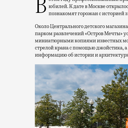
В этом году профессиональный праздник День строителя отмечает 70-летний
юбилей. К дате в Москве открыло
познакомят горожан с историей 
Около Центрального детского магазина 
парком развлечений «Остров Мечты» у
миниатюрными копиями известных мос
стрелой крана с помощью джойстика, а
информацию об истории и архитектурн