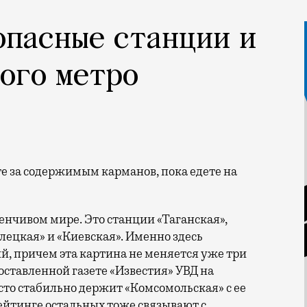
опасные станции и
ого метро
енчивом мире. Это станции «Таганская»,
лецкая» и «Киевская». Именно здесь
й, причем эта картина не меняется уже три
оставленной газете «Известия» УВД на
то стабильно держит «Комсомольская» с ее
ейтинге остальных тоже связывают с