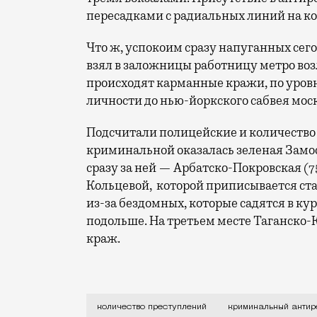
пересадками с радиальных линий на к
Что ж, успокоим сразу напуганных се
взял в заложницы работницу метро воз
происходят карманные кражи, по уро
личности до нью-йоркского сабвея мос
Подсчитали полицейские и количество
криминальной оказалась зеленая Замос
сразу за ней — Арбатско-Покровская (7
Кольцевой, которой приписывается ст
из-за бездомных, которые садятся в ку
подольше. На третьем месте Таганско-
краж.
Прижимайте к себе сумки и следите за
количество преступлений
криминальный антир