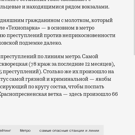
ольцевые и находящимися рядом вокзалами.
годняшним гражданином с молотком, который
ле «Технопарка» — в основном в метро
вню преступлений против неприкосновенности
ковской подземке далеко.
 преступлений по линиям метро. Самой
кворецкая (78 краж за последние 12 месяцев),
5 преступлений). Столько же их произошло на
атус самой грязной и криминальной — якобы
рсирующий по кругу состав, чтобы поспать
Краснопресненская ветка — здесь произошло 66
 содержимым карманов, пока едете на работу и с рабо
ейтинг
Метро
самые опасные станции и линии