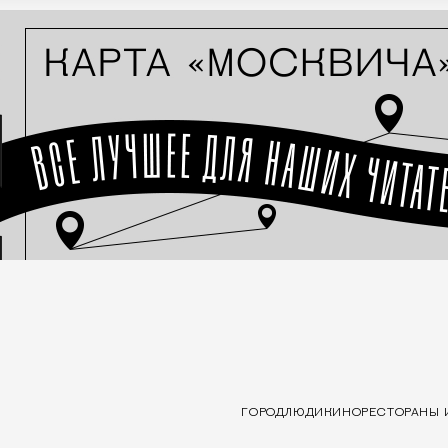
ГОРОД
ЛЮДИ
КИНО
РЕСТОРАНЫ 