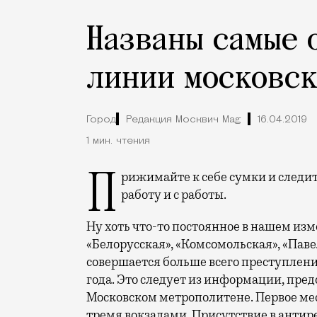
Названы самые 
линии московск
Город
Редакция Москвич Mag
16.04.2019
1 мин. чтения
Прижимайте к себе сумки и следите за содержимым карманов, пока едете на
работу и с работы.
Ну хоть что-то постоянное в нашем изм
«Белорусская», «Комсомольская», «Паве
совершается больше всего преступлени
года. Это следует из информации, пред
Московском метрополитене. Первое мес
тремя вокзалами. Присутствие в антир