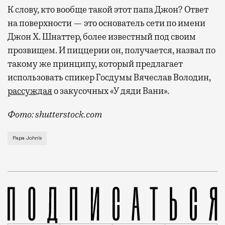
К слову, кто вообще такой этот папа Джон? Ответ
на поверхности — это основатель сети по имени
Джон Х. Шнаттер, более известный под своим
прозвищем. И пиццерии он, получается, назвал по
такому же принципу, который предлагает
использовать спикер Госдумы Вячеслав Володин,
рассуждая
о закусочных «У дяди Вани».
Фото: shutterstock.com
Неясность с пиццериями Papa John’s напоминает ситу
Papa John’s