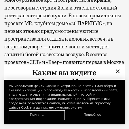
переговорные, студия йоги и отдельно стоящий
ресторан авторской кухни. В новом премиальном
проекте MR, клубном доме «26 ПАРКВЬЮ», на
первых этажах предусмотрены уютные
пространства для отдыха и деловых встреч, а в
закрытом дворе — фитнес-зоны и места для
занятий йогой на свежем воздухе. В составе
проектов «СЕТ» и «Веер»
появится
первая в Москве
×
экотропа, встроенная в состав жилых комплексов,
гастрокластер, состоящий из восьми ресторанов и
20 фуд-корнеров, а также спортивный комплекс с
Мы используем файлы Сookie и метрические системы для сбора и
Уведомление 
анализа информации о производительности и использовании сайта,
бассейном.
а также для улучшения и индивидуальной настройки
предоставления информации. Нажимая кнопку «Принять» или
продолжая пользоваться сайтом, вы соглашаетесь на обработку
* По данным опроса MR Analytics
файлов Cookie и данных метрических систем.
Принять
Подробнее
** Заглавное фото — парк «Дубки»