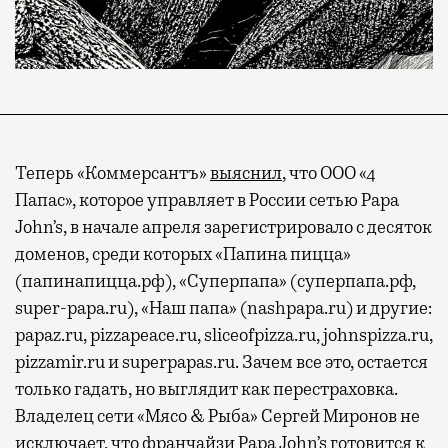
Теперь «Коммерсантъ»
выяснил
, что ООО «4
Папас», которое управляет в России сетью Papa
John’s, в начале апреля зарегистрировало с десяток
доменов, среди которых «Папина пицца»
(папинапицца.рф), «Суперпапа» (суперпапа.рф,
super-papa.ru), «Наш папа» (nashpapa.ru) и другие:
papaz.ru, pizzapeace.ru, sliceofpizza.ru, johnspizza.ru,
pizzamir.ru и superpapas.ru. Зачем все это, остается
только гадать, но выглядит как перестраховка.
Владелец сети «Мясо & Рыба» Сергей Миронов не
исключает, что франчайзи Papa John’s готовится к