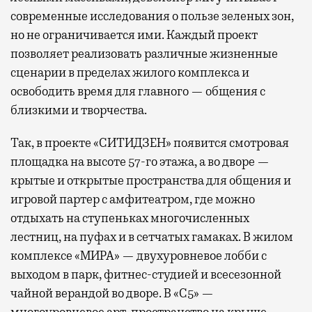
современные исследования о пользе зеленых зон,
но не ограничивается ими. Каждый проект
позволяет реализовать различные жизненные
сценарии в пределах жилого комплекса и
освободить время для главного — общения с
близкими и творчества.
Так, в проекте «СИТИДЗЕН» появится смотровая
площадка на высоте 57-го этажа, а во дворе —
крытые и открытые пространства для общения и
игровой партер с амфитеатром, где можно
отдыхать на ступеньках многочисленных
лестниц, на пуфах и в сетчатых гамаках. В жилом
комплексе «МИРА» — двухуровневое лобби с
выходом в парк, фитнес-студией и всесезонной
чайной верандой во дворе. В «С5» —
многоуровневое арт-пространство на крыше,