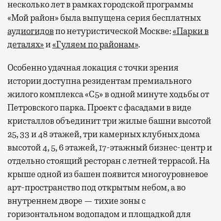
несколько лет в рамках городской программы
«Мой район» была выпущена серия бесплатных
аудиогидов
по нетуристической Москве:
«Парки в
деталях»
и
«Гуляем по районам»
.
Особенно удачная локация с точки зрения
истории доступна резидентам премиального
жилого комплекса «С5»
в одной минуте ходьбы от
Петровского парка. Проект с фасадами в виде
кристаллов объединит три жилые башни высотой
25, 33 и 48 этажей, три камерных клубных дома
высотой 4, 5, 6 этажей, 17-этажный бизнес-центр и
отдельно стоящий ресторан с летней террасой. На
крыше одной из башен появится многоуровневое
арт-пространство под открытым небом, а во
внутреннем дворе — тихие зоны с
горизонтальном водопадом и площадкой для