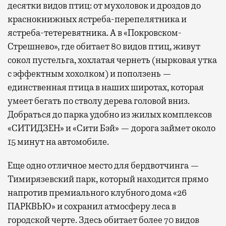
десятки видов птиц: от мухоловок и дроздов до
краснокнижных ястреба-перепелятника и
ястреба-тетеревятника. А в «Покровском-
Стрешнево», где обитает 80 видов птиц, живут
сокол пустельга, хохлатая чернеть (нырковая утка
с эффектным хохолком) и поползень —
единственная птица в наших широтах, которая
умеет бегать по стволу дерева головой вниз.
Добраться до парка удобно из жилых комплексов
«СИТИДЗЕН» и «Сити Бэй» — дорога займет около
15 минут на автомобиле.
Еще одно отличное место для бердвотчинга —
Тимирязевский парк, который находится прямо
напротив премиального клубного дома «26
ПАРКВЬЮ» и сохранил атмосферу леса в
городской черте. Здесь обитает более 70 видов