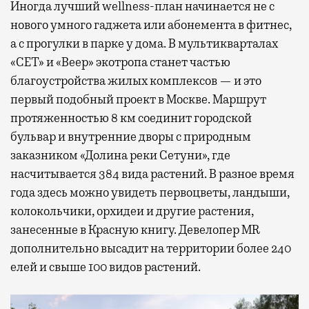
Иногда лучший wellness-план начинается не с
нового умного гаджета или абонемента в фитнес,
а с прогулки в парке у дома. В мультикварталах
«СЕТ» и «Веер» экотропа станет частью
благоустройства жилых комплексов — и это
первый подобный проект в Москве. Маршрут
протяженностью 8 км соединит городской
бульвар и внутренние дворы с природным
заказником «Долина реки Сетуни», где
насчитывается 384 вида растений. В разное время
года здесь можно увидеть первоцветы, ландыши,
колокольчики, орхидеи и другие растения,
занесенные в Красную книгу. Девелопер MR
дополнительно высадит на территории более 240
елей и свыше 100 видов растений.