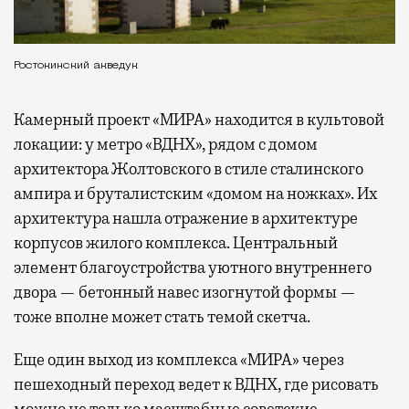
Ростокинский акведук
Камерный проект «МИРА» находится в культовой
локации: у метро «ВДНХ», рядом с домом
архитектора Жолтовского в стиле сталинского
ампира и бруталистским «домом на ножках». Их
архитектура нашла отражение в архитектуре
корпусов жилого комплекса. Центральный
элемент благоустройства уютного внутреннего
двора — бетонный навес изогнутой формы —
тоже вполне может стать темой скетча.
Еще один выход из комплекса «МИРА» через
пешеходный переход ведет к ВДНХ, где рисовать
можно не только масштабные советские