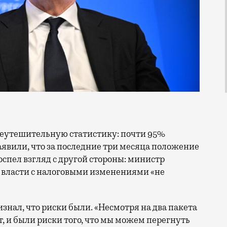
еутешительную статистику: почти 95%
явили, что за последние три месяца положение
оспел взгляд с другой стороны: министр
о власти с налоговыми изменениями «не
нал, что риски были. «Несмотря на два пакета
, и были риски того, что мы можем перегнуть