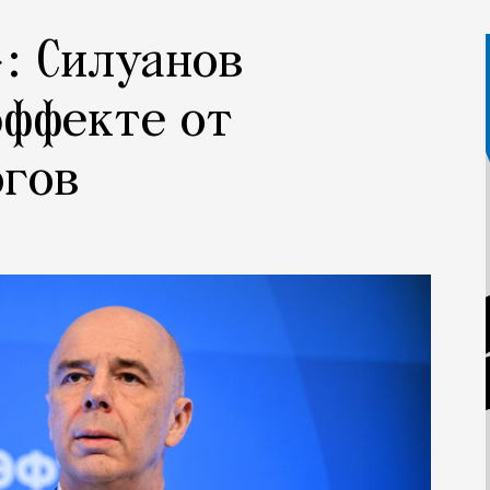
: Силуанов
эффекте от
огов