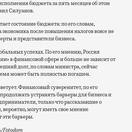
 исполнения бюджета за пять месяцев об этом
вил Силуанов.
ает состояние бюджета: по его словам,
а экономика после повышения налогов вовсе не
перты и представители бизнеса.
лобальных успехах. По его мнению, Россия
ии» в финансовой сфере и больше не зависит от
нешний долг, по словам министра, сейчас
ремя может быть полностью погашен.
ветует. Финансовый суверенитет, по его
 продолжать устранять барьеры для бизнеса и
дприниматели, только что рассказавшие о
, вероятно, могут иметь свое мнение
т эти барьеры.
ъ/Fotodom