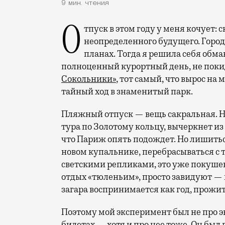
9 мин. чтения
Отпуск в этом году у меня кочует: сначала переехал на август, потом в область
неопределенного будущего. Город
планах. Тогда я решила себя обм
полноценный курортный день, не покид
Сокольники»
, тот самый, что вырос на
тайный ход в знаменитый парк.
Пляжный отпуск — вещь сакральная. Н
тура по Золотому кольцу, вычеркнет из
что Париж опять подождет. Но лишиться
новом купальнике, перебрасываться с
светскими репликами, это уже покушени
отдых «тюленьим», просто завидуют — 
загара воспринимается как год, прожит
Поэтому мой эксперимент был не про э
билетах — хотя и про нее тоже. Он был п