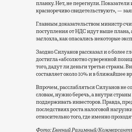
планку. Нет, не перегнули. Показатели
красноречиво свидетельствуют», — зая
Главным доказательством министр счит
поступления от НДС идут выше плана, 
заглохла, как опасались некоторые экс
Заодно Силуанов рассказал и о более г
достигла «абсолютно суверенной позиц
того, дадут ли деньги третьи страны. В
составляет около 10% и в ближайшее в
Впрочем, расслабляться Силуанов не со
словам, нужно беречь, а внутри страны
поддерживать инвесторов. Правда, пре
последствиях роста налоговой нагрузки
относительно того, где именно проходя
Фото: Евгений Разумный/Коммерсант