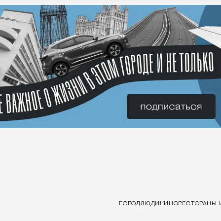
ГОРОД
ЛЮДИ
КИНО
РЕСТОРАНЫ 