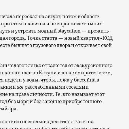
 при этом плавится и не спрашивает о моих
ануть и устроить модный staycation — прожить
ая города. Точка старта — новый квартал
«КОД
 месте бывшего грузового двора и открывает свой
аш человек легко откажется от экскурсионного
 планов сплав по Катуни и даже смирится с тем,
 недели у воды, чтобы, лежа у бассейна в
 такими же расслабленными соседями
е на права личности. Те, кто называет этот
год без моря и без законно приобретенного
ый зря.
кономию нескольких десятков тысяч на
ро то, можно ли убедить себя, что ты в отпуске,