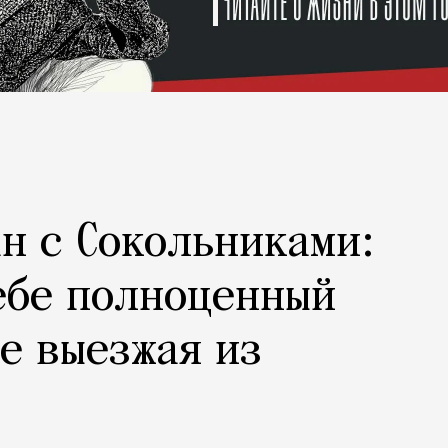
н с Сокольниками:
ебе полноценный
не выезжая из