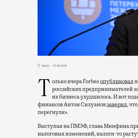
2 мин. чтения
Только вчера Forbes
опубликовал
н
российских предпринимателей за
их бизнеса ухудшилось. И вот под
финансов Антон Силуанов
заверил
, чт
перегнули».
Выступая на ПМЭФ, глава Минфина приз
налоговых изменений, налоги-то растут