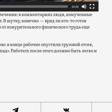
00:08
влечения: в комментариях люди, измученные
. В шутку, конечно — вряд ли кто-то готов
о от изнурительного физического труда еще
: в конце рабочие опустили грузовой отсек,
пад». Работать после этого должно быть легко и
ссейнов. Каждый спасается от жары как может, а в соц