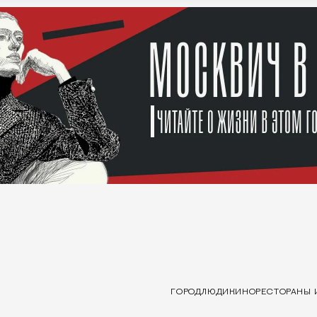
ГОРОД
ЛЮДИ
КИНО
РЕСТОРАНЫ 