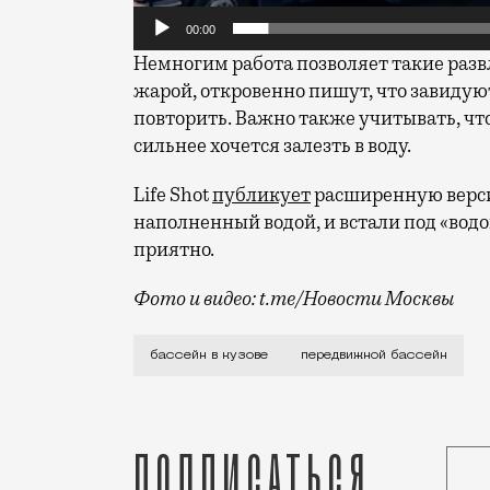
00:00
Немногим работа позволяет такие раз
жарой, откровенно пишут, что завидуют
повторить. Важно также учитывать, чт
сильнее хочется залезть в воду.
Life Shot
публикует
расширенную версию
наполненный водой, и встали под «водо
приятно.
Фото и видео: t.me/Новости Москвы
Все-таки в Москве очень не хватает ба
бассейн в кузове
передвижной бассейн
Подписаться