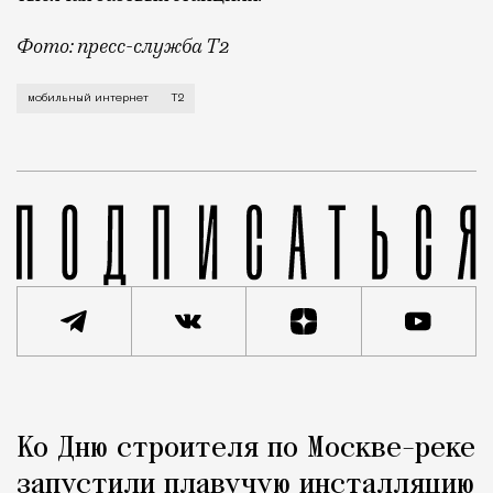
Фото: пресс-служба Т2
Мобильный оператор Т2 завершил работы по увеличе
мобильный интернет
Т2
Реклама
Редакция Москвич Mag
Ко Дню строителя по Москве-реке
Город
запустили плавучую инсталляцию