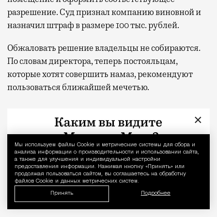
разрешение. Суд признал компанию виновной и
назначил штраф в размере 100 тыс. рублей.
Обжаловать решение владельцы не собираются.
По словам директора, теперь постояльцам,
которые хотят совершить намаз, рекомендуют
пользоваться ближайшей мечетью.
Владельцев хостела «Алмаз» в Южном Бутово оштраф
×
Мы используем файлы Сookie и метрические системы для сбора и
Уведомление 
анализа информации о производительности и использовании сайта,
а также для улучшения и индивидуальной настройки
предоставления информации. Нажимая кнопку «Принять» или
продолжая пользоваться сайтом, вы соглашаетесь на обработку
файлов Cookie и данных метрических систем.
Принять
Подробнее