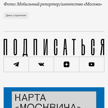
Фото: Мобильный репортер/агентство «Москва»
Это каска в фирменных цветах департамента строит
День строителя
Статья
Кирилл Романов
Город