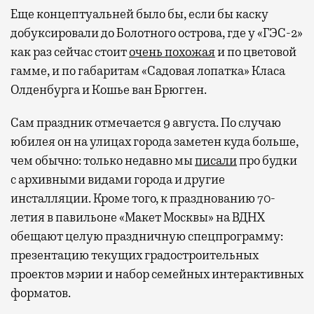
Еще концептуальней было бы, если бы каску
добуксировали до Болотного острова, где у «ГЭС-2»
как раз сейчас стоит
очень похожая
и по цветовой
гамме, и по габаритам «Садовая лопатка» Класа
Олденбурга и Кошье ван Брюгген.
Сам праздник отмечается 9 августа. По случаю
юбилея он на улицах города заметен куда больше,
чем обычно: только недавно мы
писали
про будки
с архивными видами города и другие
инсталляции. Кроме того, к празднованию 70-
летия в павильоне «Макет Москвы» на ВДНХ
обещают целую праздничную спецпрограмму:
презентацию текущих градостроительных
проектов мэрии и набор семейных интерактивных
форматов.