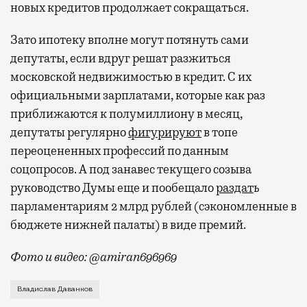
новых кредитов продолжает сокращаться.
Зато ипотеку вполне могут потянуть сами
депутаты, если вдруг решат разжиться
московской недвижимостью в кредит. С их
официальными зарплатами, которые как раз
приближаются к полумиллиону в месяц,
депутаты регулярно
фигурируют
в топе
переоцененных профессий по данным
соцопросов. А под занавес текущего созыва
руководство Думы еще и пообещало
раздат
ь
парламентариям 2 млрд рублей (сэкономленные в
бюджете нижней палаты) в виде премий.
Фото и видео: @amiran696969
Видео с репликой из интервью народного избранника
Владислав Даванков