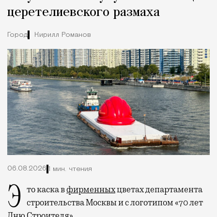
церетелиевского размаха
Город
Кирилл Романов
06.08.2026
1 мин. чтения
Это каска в
фирменных
цветах департамента
строительства Москвы и с логотипом «70 лет
Дню Строителя».