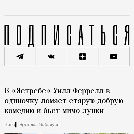
Реклама
Редакция Москвич Mag
В «Ястребе» Уилл Феррелл в
Город
одиночку ломает старую добрую
комедию и бьет мимо лунки
Кино
Ярослав Забалуев