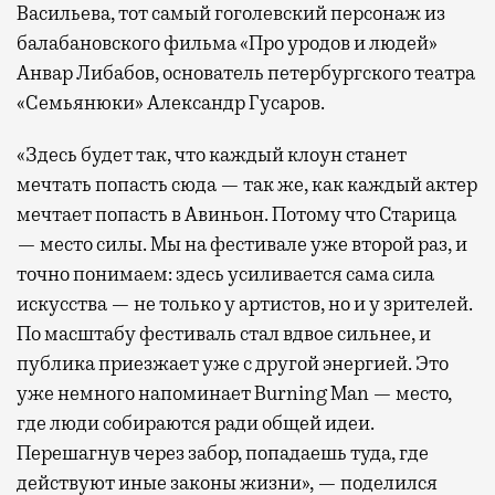
Васильева, тот самый гоголевский персонаж из
балабановского фильма «Про уродов и людей»
Анвар Либабов, основатель петербургского театра
«Семьянюки» Александр Гусаров.
«Здесь будет так, что каждый клоун станет
мечтать попасть сюда — так же, как каждый актер
мечтает попасть в Авиньон. Потому что Старица
— место силы. Мы на фестивале уже второй раз, и
точно понимаем: здесь усиливается сама сила
искусства — не только у артистов, но и у зрителей.
По масштабу фестиваль стал вдвое сильнее, и
публика приезжает уже с другой энергией. Это
уже немного напоминает Burning Man — место,
где люди собираются ради общей идеи.
Перешагнув через забор, попадаешь туда, где
действуют иные законы жизни», — поделился