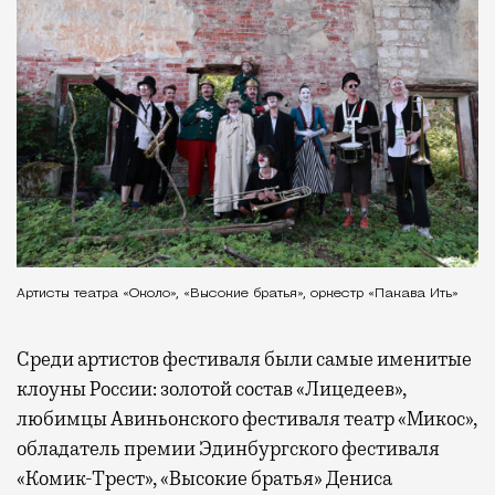
Артисты театра «Около», «Высокие братья», оркестр «Пакава Ить»
Среди артистов фестиваля были самые именитые
клоуны России: золотой состав «Лицедеев»,
любимцы Авиньонского фестиваля театр «Микос»,
обладатель премии Эдинбургского фестиваля
«Комик-Трест», «Высокие братья» Дениса