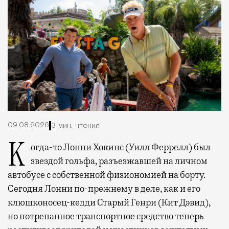
09.08.2026
3 мин. чтения
Когда-то Лонни Хокинс (Уилл Феррелл) был
звездой гольфа, разъезжавшей на личном
автобусе с собственной физиономией на борту.
Сегодня Лонни по-прежнему в деле, как и его
клюшконосец-кедди Старый Генри (Кит Дэвид),
но потрепанное транспортное средство теперь