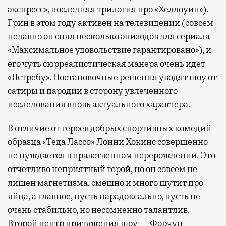
экспресс», последняя трилогия про «Хеллоуин»).
Грин в этом году активен на телевидении (совсем
недавно он снял несколько эпизодов для сериала
«Максимальное удовольствие гарантировано»), и
его чуть сюрреалистическая манера очень идет
«Ястребу». Постановочные решения уводят шоу от
сатиры и пародии в сторону увлеченного
исследования вновь актуального характера.
В отличие от героев добрых спортивных комедий
образца «Теда Лассо» Лонни Хокинс совершенно
не нуждается в нравственном перерождении. Это
отчетливо неприятный герой, но он совсем не
лишен магнетизма, смешно и много шутит про
яйца, а главное, пусть парадоксально, пусть не
очень стабильно, но несомненно талантлив.
Второй центр притяжения шоу — Форчун