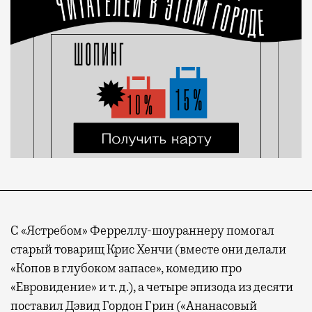
С «Ястребом» Ферреллу-шоураннеру помогал
старый товарищ Крис Хенчи (вместе они делали
«Копов в глубоком запасе», комедию про
«Евровидение» и т. д.), а четыре эпизода из десяти
поставил Дэвид Гордон Грин («Ананасовый