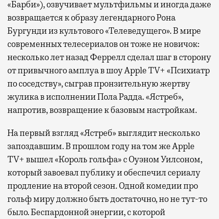
«Барби»), озвучивает мультфильмы и иногда даже
возвращается к образу легендарного Рона
Бургунди из культового «Телеведущего». В мире
современных телесериалов он тоже не новичок:
несколько лет назад Феррелл сделал шаг в сторону
от привычного амплуа в шоу Apple TV+ «Психиатр
по соседству», сыграв пронзительную жертву
жулика в исполнении Пола Радда. «Ястреб»,
напротив, возвращение к базовым настройкам.
На первый взгляд «Ястреб» выглядит несколько
запоздавшим. В прошлом году на том же Apple
TV+ вышел «Король гольфа» с Оуэном Уилсоном,
который завоевал публику и обеспечил сериалу
продление на второй сезон. Одной комедии про
гольф миру должно быть достаточно, но не тут-то
было. Беспардонной энергии, с которой