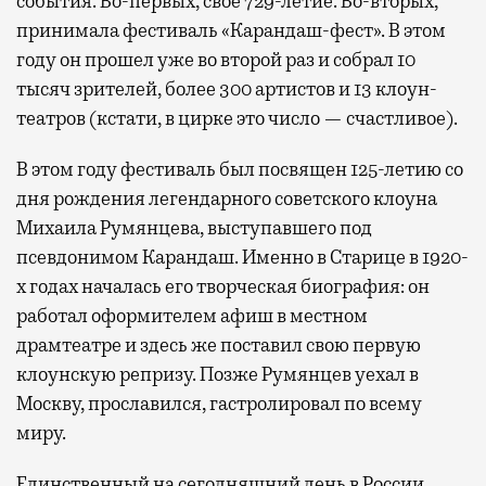
события. Во-первых, свое 729-летие. Во-вторых,
принимала фестиваль «Карандаш-фест». В этом
году он прошел уже во второй раз и собрал 10
тысяч зрителей, более 300 артистов и 13 клоун-
театров (кстати, в цирке это число — счастливое).
В этом году фестиваль был посвящен 125-летию со
дня рождения легендарного советского клоуна
Михаила Румянцева, выступавшего под
псевдонимом Карандаш. Именно в Старице в 1920-
х годах началась его творческая биография: он
работал оформителем афиш в местном
драмтеатре и здесь же поставил свою первую
клоунскую репризу. Позже Румянцев уехал в
Москву, прославился, гастролировал по всему
миру.
Единственный на сегодняшний день в России