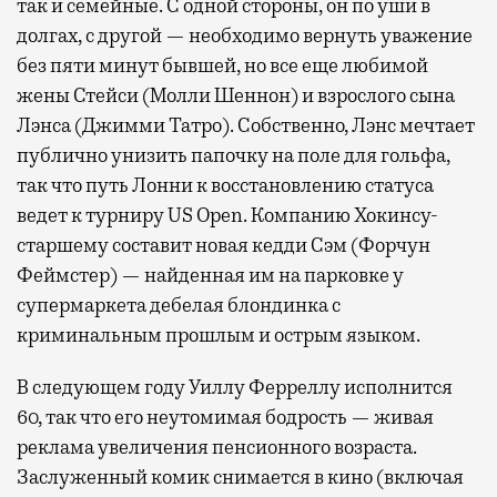
так и семейные. С одной стороны, он по уши в
долгах, с другой — необходимо вернуть уважение
без пяти минут бывшей, но все еще любимой
жены Стейси (Молли Шеннон) и взрослого сына
Лэнса (Джимми Татро). Собственно, Лэнс мечтает
публично унизить папочку на поле для гольфа,
так что путь Лонни к восстановлению статуса
ведет к турниру US Open. Компанию Хокинсу-
старшему составит новая кедди Сэм (Форчун
Феймстер) — найденная им на парковке у
супермаркета дебелая блондинка с
криминальным прошлым и острым языком.
В следующем году Уиллу Ферреллу исполнится
60, так что его неутомимая бодрость — живая
реклама увеличения пенсионного возраста.
Заслуженный комик снимается в кино (включая