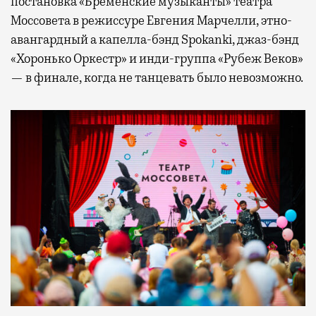
постановка «Бременские музыканты» театра
Моссовета в режиссуре Евгения Марчелли, этно-
авангардный а капелла-бэнд Spokanki, джаз-бэнд
«Хоронько Оркестр» и инди-группа «Рубеж Веков»
— в финале, когда не танцевать было невозможно.