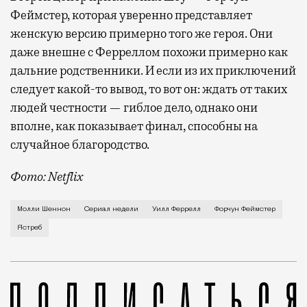
Феймстер, которая уверенно представляет
женскую версию примерно того же героя. Они
даже внешне с Ферреллом похожи примерно как
дальние родственники. И если из их приключений
следует какой-то вывод, то вот он: ждать от таких
людей честности — гиблое дело, однако они
вполне, как показывает финал, способны на
случайное благородство.
Фото: Netflix
Когда-то Лонни Хокинс (Уилл Феррелл) был звездой 
Молли Шеннон
Сериал недели
Уилл Феррелл
Форчун Феймстер
Ястреб