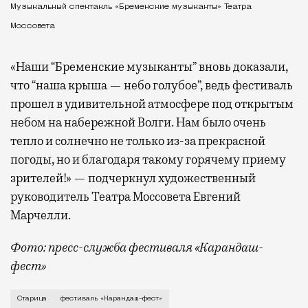
Музыкальный спектакль «Бременские музыканты» Театра
Моссовета
«Наши “Бременские музыканты” вновь доказали,
что “наша крыша — небо голубое”, ведь фестиваль
прошел в удивительной атмосфере под открытым
небом на набережной Волги. Нам было очень
тепло и солнечно не только из-за прекрасной
погоды, но и благодаря такому горячему приему
зрителей!» — подчеркнул художественный
руководитель Театра Моссовета Евгений
Марчелли.
Фото: пресс-служба фестиваля «Карандаш-
фест»
В минувший уикенд маленькая Старица в Тверской об
Старица
фестиваль «Карандаш-фест»