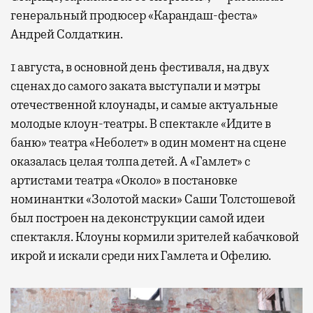
генеральный продюсер «Карандаш-феста»
Андрей Солдаткин.
1 августа, в основной день фестиваля, на двух
сценах до самого заката выступали и мэтры
отечественной клоунады, и самые актуальные
молодые клоун-театры. В спектакле «Идите в
баню» театра «Неболет» в один момент на сцене
оказалась целая толпа детей. А «Гамлет» с
артистами театра «Около» в постановке
номинантки «Золотой маски» Саши Толстошевой
был построен на деконструкции самой идеи
спектакля. Клоуны кормили зрителей кабачковой
икрой и искали среди них Гамлета и Офелию.