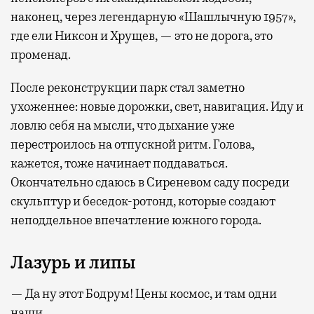
наконец, через легендарную «Шашлычную 1957»,
где ели Никсон и Хрущев, — это не дорога, это
променад.
После реконструкции парк стал заметно
ухоженнее: новые дорожки, свет, навигация. Иду и
ловлю себя на мысли, что дыхание уже
перестроилось на отпускной ритм. Голова,
кажется, тоже начинает поддаваться.
Окончательно сдаюсь в Сиреневом саду посреди
скульптур и беседок-ротонд, которые создают
неподдельное впечатление южного города.
Лазурь и липы
— Да ну этот Бодрум! Цены космос, и там одни
наши.