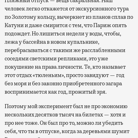
Пляжный отпуск — вещь сакральная. Наш
человек легко откажется от экскурсионного тура
по Золотому кольцу, вычеркнет из планов сплав по
Катуни и даже смирится с тем, что Париж опять
подождет. Но лишиться недели у воды, чтобы,
лежа у бассейна в новом купальнике,
перебрасываться с такими же расслабленными
соседями светскими репликами, это уже
покушение на права личности. Те, кто называет
этот отдых «тюленьим», просто завидуют — год
без моря и без законно приобретенного загара
воспринимается как год, прожитый зря.
Поэтому мой эксперимент был не про экономию
нескольких десятков тысяч на билетах — хотя и
про нее тоже. Он был про то, можно ли убедить
себя, что ты в отпуске, когда за деревьями шумит