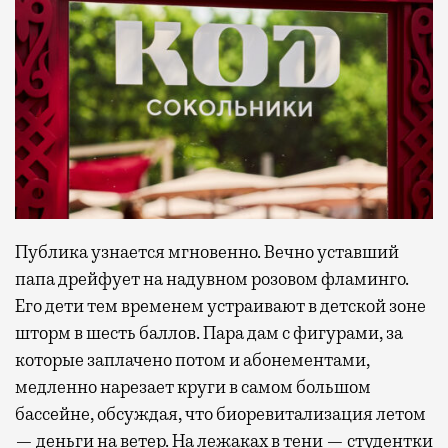
Публика узнается мгновенно. Вечно уставший
папа дрейфует на надувном розовом фламинго.
Его дети тем временем устраивают в детской зоне
шторм в шесть баллов. Пара дам с фигурами, за
которые заплачено потом и абонементами,
медленно нарезает круги в самом большом
бассейне, обсуждая, что биоревитализация летом
— деньги на ветер. На лежаках в тени — студентки