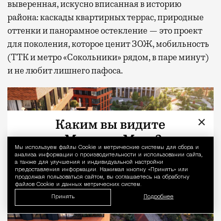
выверенная, искусно вписанная в историю
района: каскады квартирных террас, природные
оттенки и панорамное остекление — это проект
для поколения, которое ценит ЗОЖ, мобильность
(ТТК и метро «Сокольники» рядом, в паре минут)
и не любит лишнего пафоса.
×
Мы используем файлы Сookie и метрические системы для сбора и
Уведомление 
анализа информации о производительности и использовании сайта,
а также для улучшения и индивидуальной настройки
предоставления информации. Нажимая кнопку «Принять» или
продолжая пользоваться сайтом, вы соглашаетесь на обработку
файлов Cookie и данных метрических систем.
Принять
Подробнее