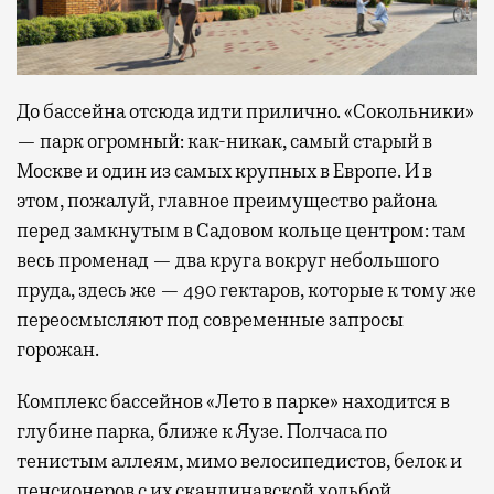
До бассейна отсюда идти прилично. «Сокольники»
— парк огромный: как-никак, самый старый в
Москве и один из самых крупных в Европе. И в
этом, пожалуй, главное преимущество района
перед замкнутым в Садовом кольце центром: там
весь променад — два круга вокруг небольшого
пруда, здесь же — 490 гектаров, которые к тому же
переосмысляют под современные запросы
горожан.
Комплекс бассейнов «Лето в парке» находится в
глубине парка, ближе к Яузе. Полчаса по
тенистым аллеям, мимо велосипедистов, белок и
пенсионеров с их скандинавской ходьбой,