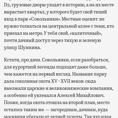
D3, грузовые дворы уходят в историю, а на их месте
вырастает квартал, у которого будет свой тихий
вход в парк «Сокольники». Местные оценят: не
нужно толкаться на центральной аллее с теми, кто
приехал на метро. У тебя свой, «калиточный»,
почти дачный доступ через тихую и зеленую
улицу Шумкина.
Кстати, про дачи. Сокольники, если разобраться,
для курортной легенды подходят даже больше,
чем кажется на первый взгляд. Название парку
дала соколиная охота XV−XVII веков: сюда
выезжали царские и великокняжеские компании,
а особенно ей увлекался Алексей Михайлович.
Позже, когда охота отошла на второй план, место
осталось таким же — загородным, дачным, куда
москвичи убегали от летней духоты. Так что идея