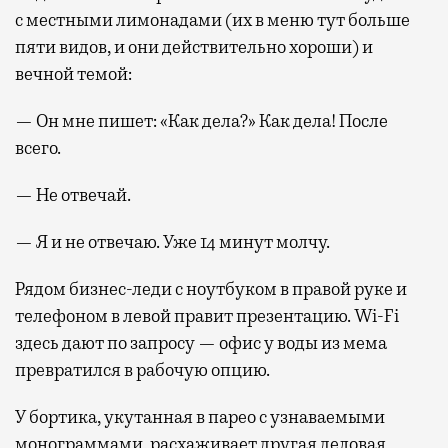
с местными лимонадами (их в меню тут больше
пяти видов, и они действительно хороши) и
вечной темой:
— Он мне пишет: «Как дела?» Как дела! После
всего.
— Не отвечай.
— Я и не отвечаю. Уже 14 минут молчу.
Рядом бизнес-леди с ноутбуком в правой руке и
телефоном в левой правит презентацию. Wi-Fi
здесь дают по запросу — офис у воды из мема
превратился в рабочую опцию.
У бортика, укутанная в парео с узнаваемыми
монограммами, расхаживает другая деловая