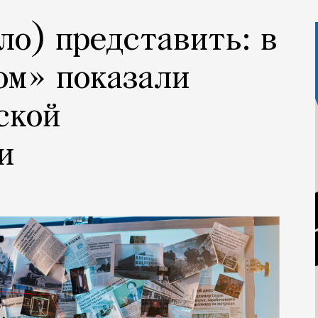
ло) представить: в
ом» показали
ской
и