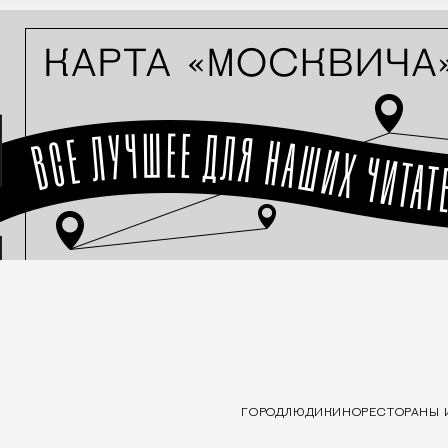
ГОРОД
ЛЮДИ
КИНО
РЕСТОРАНЫ 