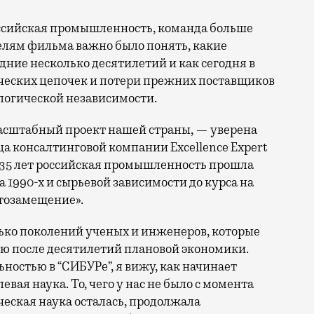
оссийская промышленность, команда больше
телям фильма важно было понять, какие
дние несколько десятилетий и как сегодня в
ческих цепочек и потери прежних поставщиков
логической независимости.
сштабный проект нашей страны, — уверена
ца консалтинговой компании Excellence Expert
35 лет российская промышленность прошла
 1990-х и сырьевой зависимости до курса на
тозамещение».
олько поколений ученых и инженеров, которые
ю после десятилетий плановой экономики.
ностью в “СИБУРе”, я вижу, как начинает
вая наука. То, чего у нас не было с момента
ческая наука осталась, продолжала