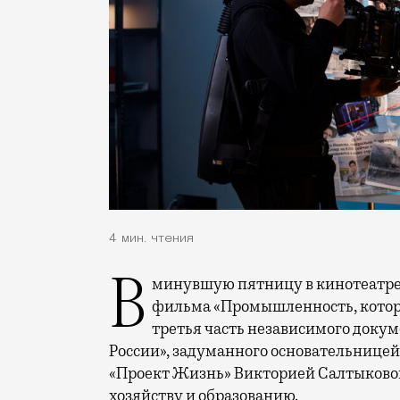
4 мин. чтения
В минувшую пятницу в кинотеатре «Художественный» прошел закрытый показ
фильма «Промышленность, котору
третья часть независимого докум
России», задуманного основательницей
«Проект Жизнь» Викторией Салтыковой
хозяйству и образованию.