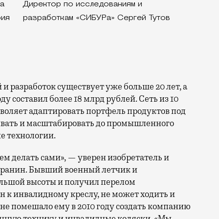
та
Директор по исследованиям и
рия
разработкам «СИБУРа» Сергей Тутов
и разработок существует уже больше 20 лет, а
ду составил более 18 млрд рублей. Сеть из 10
воляет адаптировать портфель продуктов под
ывать и масштабировать до промышленного
е технологии.
м делать сами», — уверен изобретатель и
Аранин. Бывший военный летчик и
большой высоты и получил перелом
н к инвалидному креслу, не может ходить и
 не помешало ему в 2010 году создать компанию
нную технику и инвалидные коляски. «Мы