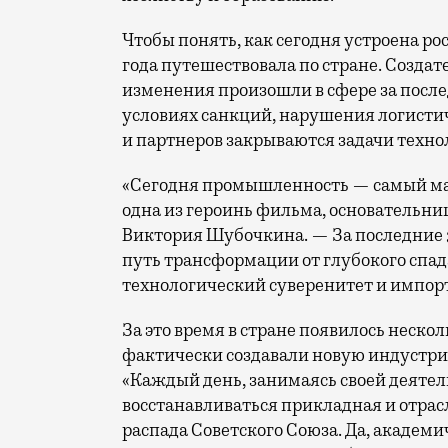
Чтобы понять, как сегодня устроена р
года путешествовала по стране. Созда
изменения произошли в сфере за после
условиях санкций, нарушения логисти
и партнеров закрываются задачи техно
«Сегодня промышленность — самый ма
одна из героинь фильма, основательни
Виктория Шубочкина. — За последние 
путь трансформации от глубокого спада
технологический суверенитет и импор
За это время в стране появилось неск
фактически создавали новую индустри
«Каждый день, занимаясь своей деятель
восстанавливаться прикладная и отрасле
распада Советского Союза. Да, академи