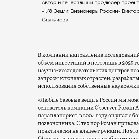
Автор и генеральный продюсер проек
«1/8 Земли: Визионеры России» Викто
Салтыкова
В компании направление исследований 
объем инвестиций в него лишь в 2025 го
научно-исследовательских центров поз
запросы ключевых отраслей, разрабат
использования собственные наукоемки
«Любые базовые вещи в России мы може
основатель компании Observer Роман 
парапланерист, в 2004 году он упал с 
позвоночника. С тех пор Роман прикова
практически не владеет руками. Но это
Observer, выпускающую реабилитацио