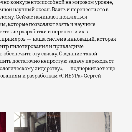
очно конкурентоспособной на мировом уровне,
ьшой научный океан. Взять и перенести это в
некому. Сейчас начинают появляться
ы, которые позволяют взять и научные
етские разработки и перенести их в
 примеров — наша система инноваций, которая
ентр пилотирования и прикладные
ь обеспечить эту связку. Создание такой
ить достаточно непростую задачу перехода от
нологическому лидерству», — подчеркивает еще
дованиям и разработкам «СИБУРа» Сергей