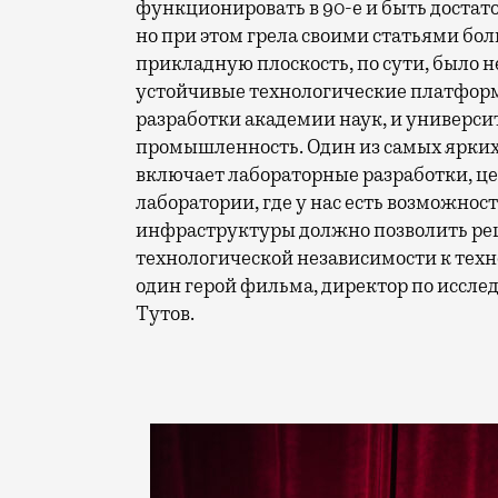
функционировать в 90-е и быть достат
но при этом грела своими статьями бол
прикладную плоскость, по сути, было 
устойчивые технологические платформ
разработки академии наук, и университ
промышленность. Один из самых ярких
включает лабораторные разработки, ц
лаборатории, где у нас есть возможност
инфраструктуры должно позволить реш
технологической независимости к тех
один герой фильма, директор по иссле
Тутов.