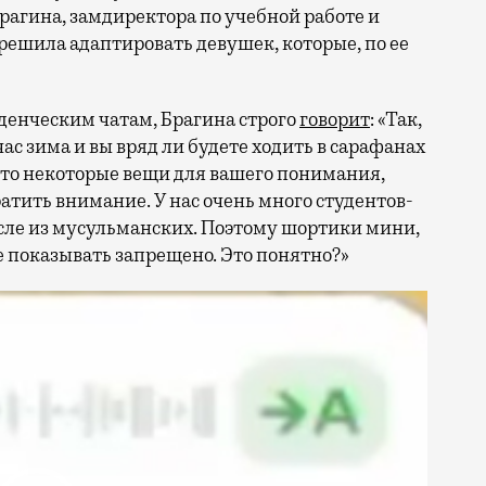
Брагина, замдиректора по учебной работе и
решила адаптировать девушек, которые, по ее
денческим чатам, Брагина строго
говорит
: «Так,
час зима и вы вряд ли будете ходить в сарафанах
 что некоторые вещи для вашего понимания,
атить внимание. У нас очень много студентов-
исле из мусульманских. Поэтому шортики мини,
е показывать запрещено. Это понятно?»