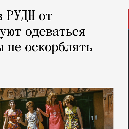
в РУДН от
уют одеваться
ы не оскорблять