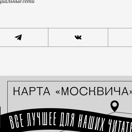
циальные сети
ек отчитали за откровенную одежду. Одна из студенток