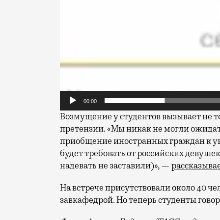
00:00
Возмущение у студентов вызывает не то
претензии. «Мы никак не могли ожидать
приобщение иностранных граждан к ув
будет требовать от российских девушек
надевать не заставили)», —
рассказыва
На встрече присутствовали около 40 чело
завкафедрой. Но теперь студенты говоря