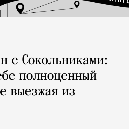
н с Сокольниками:
ебе полноценный
не выезжая из