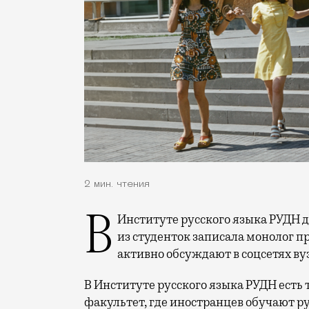
2 мин. чтения
В Институте русского языка РУДН девушек отчитали за откровенную одежду. Одна
из студенток записала монолог п
активно обсуждают в соцсетях ву
В Институте русского языка РУДН есть
факультет, где иностранцев обучают р