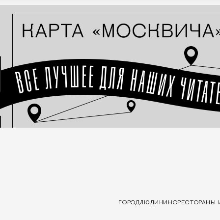
ГОРОД
ЛЮДИ
КИНО
РЕСТОРАНЫ 