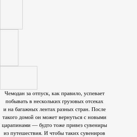
Чемодан за отпуск, как правило, успевает
побывать в нескольких грузовых отсеках
и на багажных лентах разных стран. После
такого домой он может вернуться с новыми
царапинами — будто тоже привез сувениры
из путешествия. И чтобы таких сувениров