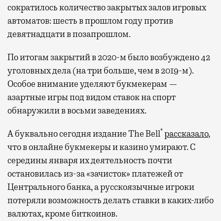
сократилось количество закрытых залов игровых
автоматов: шесть в прошлом году против
девятнадцати в позапрошлом.
По итогам закрытий в 2020-м было возбуждено 42
уголовных дела (на три больше, чем в 2019-м).
Особое внимание уделяют букмекерам —
азартные игры под видом ставок на спорт
обнаружили в восьми заведениях.
*
А буквально сегодня издание The Bell
рассказало
,
что в онлайне букмекеры и казино умирают. С
середины января их деятельность почти
остановилась из-за «зачисток» платежей от
Центрального банка, а русскоязычные игроки
потеряли возможность делать ставки в каких-либо
валютах, кроме биткоинов.