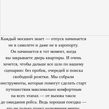
Каждый москвич знает — отпуск начинается
не в самолете и даже не в аэропорту.
Он начинается в тот момент, когда
вы закрываете дверь квартиры. И очень
хочется, чтобы дальше все шло по вашему
сценарию: без пробок, очередей и поиска
свободной розетки. Мы собрали
инструменты, которые помогут сделать старт
путешествия максимально комфортным
на всех этапах — от вызова такси
до ожидания рейса. Ведь хорошая поездка —
это не только пункт назначения мечты,