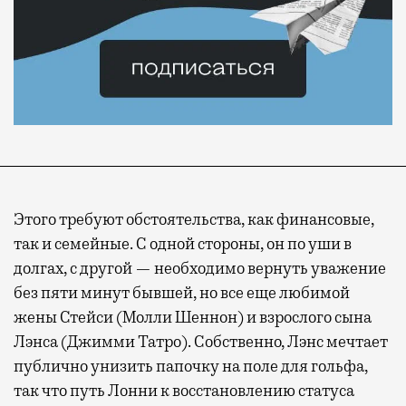
Современный путешественник часто берет
Этого требуют обстоятельства, как финансовые,
с собой не только чемодан, но и ноутбук.
так и семейные. С одной стороны, он по уши в
А ожидание рейса все чаще превращается
долгах, с другой — необходимо вернуть уважение
не в потерянное время, а в возможность
без пяти минут бывшей, но все еще любимой
спокойно закончить дела или спланировать
жены Стейси (Молли Шеннон) и взрослого сына
активности в путешествии, например
Лэнса (Джимми Татро). Собственно, Лэнс мечтает
забронировать нужные билеты и рестораны.
публично унизить папочку на поле для гольфа,
так что путь Лонни к восстановлению статуса