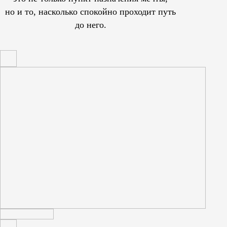
но и то, насколько спокойно проходит путь
до него.