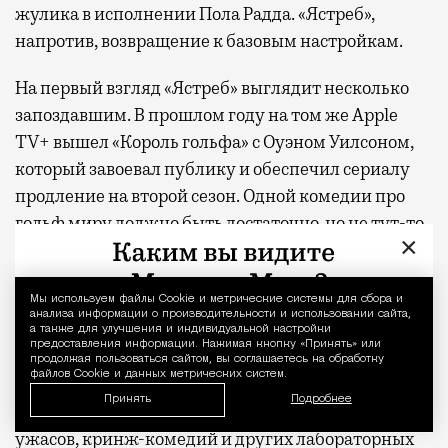
жулика в исполнении Пола Радда. «Ястреб»,
напротив, возвращение к базовым настройкам.
На первый взгляд «Ястреб» выглядит несколько
запоздавшим. В прошлом году на том же Apple
TV+ вышел «Король гольфа» с Оуэном Уилсоном,
который завоевал публику и обеспечил сериалу
продление на второй сезон. Одной комедии про
гольф миру должно быть достаточно, но не тут-то
×
было. Беспардонной энергии, с которой
феррелловский Лонни Хокинс влетает (этот
каламбур был неизбежен) в кадр, сопротивляться
Мы используем файлы Сookie и метрические системы для сбора и
Уведомление 
анализа информации о производительности и использовании сайта,
никак невозможно. Это актер сумасшедшей
а также для улучшения и индивидуальной настройки
предоставления информации. Нажимая кнопку «Принять» или
органики, который, подобно своему герою, уверен
продолжая пользоваться сайтом, вы соглашаетесь на обработку
файлов Cookie и данных метрических систем.
в том, что он именно то, что нужно миру прямо
Принять
Подробнее
сейчас. В эпоху расцвета возвышенных фильмов
ужасов, кринж-комедий и других лабораторных