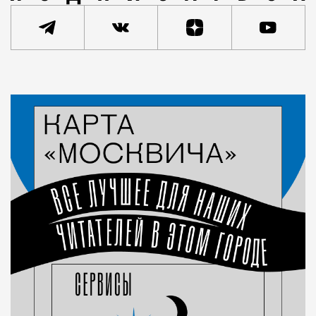
Статья
Редакция Москвич Mag
Город