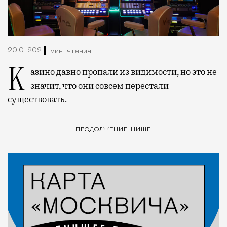
20.01.2021
1 мин. чтения
Казино давно пропали из видимости, но это не
значит, что они совсем перестали
существовать.
ПРОДОЛЖЕНИЕ НИЖЕ