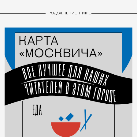
ПРОДОЛЖЕНИЕ НИЖЕ