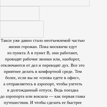
Такси уже давно стало неотъемлемой частью
жизни горожан. Пока москвичи едут
из пункта А в пункт В, они работают,
проводят рабочие звонки или, наоборот,
отключаются от дел и переводят дух. Все это
приятнее делать в комфортной среде. Тем
более, если вы не «снова едете в офис»,
а отправляетесь в аэропорт, чтобы улететь
в долгожданный отпуск. Ведь поездка
до аэропорта или вокзала — как первая глава
путешествия. И чтобы сделать ее быстрее