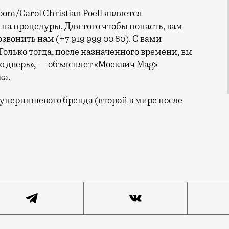
m/Carol Christian Poell является
 на процедуры. Для того чтобы попасть, вам
звонить нам (+7 919 999 00 80). С вами
олько тогда, после назначенного времени, вы
ю дверь», — объясняет «Москвич Mag»
ка.
супернишевого бренда (второй в мире после
чем угодно со времен Гекльберри Финна — попробовать 