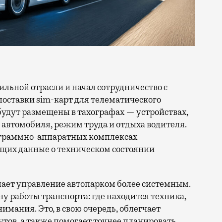
поставки sim-карт для телематического
будут размещены в тахографах — устройствах,
автомобиля, режим труда и отдыха водителя.
рограммно-аппаратных комплексах
щих данные о техническом состоянии
ает управление автопарком более системным.
 работы транспорта: где находится техника,
нимания. Это, в свою очередь, облегчает
тов, а также помогает точнее планировать