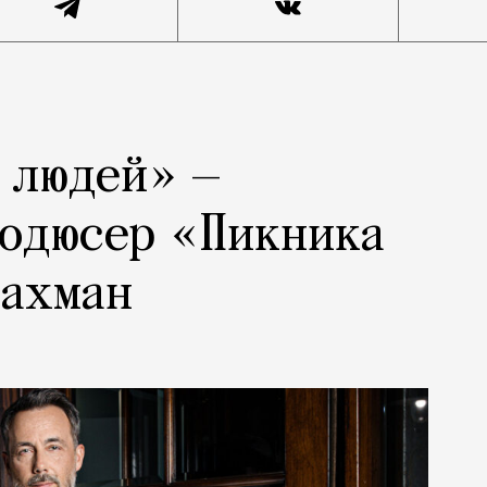
 людей» —
родюсер «Пикника
рахман