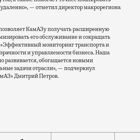
 удаленно», — отметил директор макрорегиона
а позволяет КамАЗу получать расширенную
тимизировать его обслуживание и сокращать
. «Эффективный мониторинг транспорта и
зрачности и управляемости бизнеса. Наша
нно развивается, обогащается новыми
ьные задачи отрасли», — подчеркнул
амАЗ» Дмитрий Петров.
ой отрасли и начал сотрудничество с КамАЗом. Опера