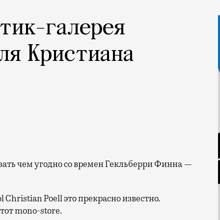
утик-галерея
ля Кристиана
hristian Poell это прекрасно известно.
этот mono-store.