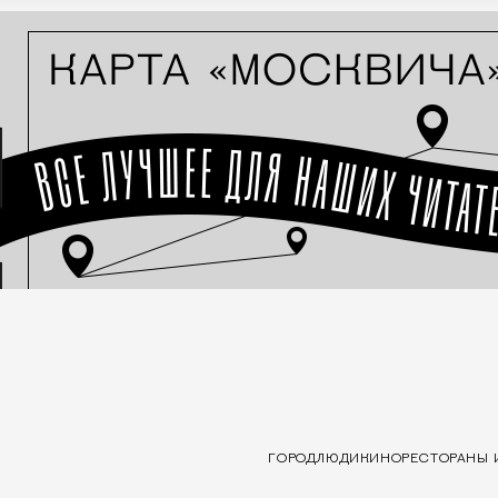
ГОРОД
ЛЮДИ
КИНО
РЕСТОРАНЫ 