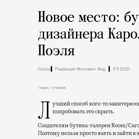
Новое место: б
дизайнера Каро
Поэля
Город
Редакция Москвич Mag
11.11.2021
1 мин. чтения
Лучший способ кого-то заинтересовать чем угодно со времен Гекльберри Финна —
попробовать это скрыть.
Создателям бутика-галереи Room/Carol C
Поэтому нельзя просто взять и зайти в 