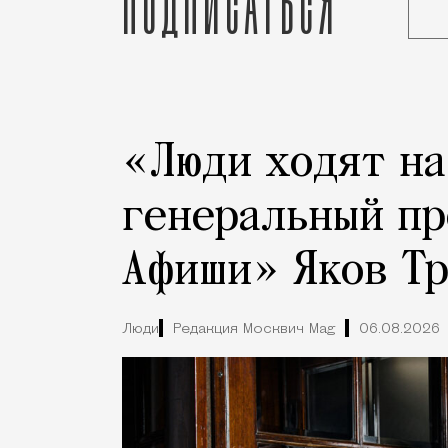
Подписаться
Реклама
Редакция Москвич Mag
Город
«Люди ходят на
генеральный п
Афиши» Яков Т
Люди
Редакция Москвич Mag
06.08.2026