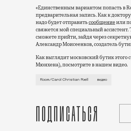
«Единственным вариантом попасть в Roo
предварительная запись. Как к доктору
надо будет отправить
сообщение
или по
свяжется мой специальный ассистент. Т
сможете прийти, зайдя через секретну
Александр Моисеенков, создатель бути
Как выглядит московский бутик этого 
Мюнхена), посмотрите в нашем видео.
Лучший способ кого-то заинтересовать 
Room/Carol Christian Poell
видео
Подписаться