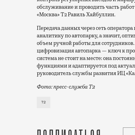
обслуживание и проводить часть работ
«Москва» Т2 Равиль Хайбуллин.
Передача данных через сеть оператор
аналитику по автопарку, а значит, оп
объем ручной работы для сотрудников
цифровизация автопарка — ключ к про
система не стоит на месте: она постоя
функциями и адаптируется под актуал
руководитель службы развития ИЦ «К
Фото: пресс-служба Т2
Т2 развивает решения для автомобильн
Т2